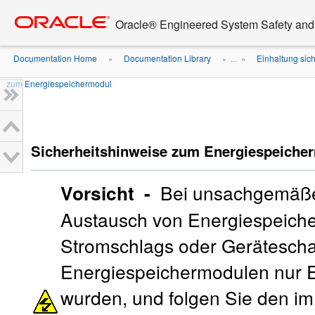
Go
oracle home
to
Oracle® Engineered System Safety an
main
content
Documentation Home
Documentation Library
Einhaltung sich
»
» ...
»
zum Energiespeichermodul
Sicherheitshinweise zum Energiespeiche
Vorsicht -
Bei unsachgemäß
Austausch von Energiespeiche
Stromschlags oder Gerätesch
Energiespeichermodulen nur Er
wurden, und folgen Sie den i