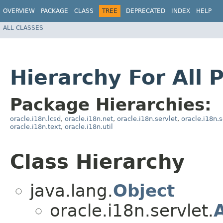
OVERVIEW
PACKAGE
CLASS
TREE
DEPRECATED
INDEX
HELP
ALL CLASSES
Hierarchy For All 
Package Hierarchies:
oracle.i18n.lcsd
,
oracle.i18n.net
,
oracle.i18n.servlet
,
oracle.i18n.se
oracle.i18n.text
,
oracle.i18n.util
Class Hierarchy
java.lang.
Object
oracle.i18n.servlet.