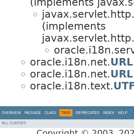
(implements javax.s
javax.servlet.htt
(implements
javax.servlet.htt
oracle.i18n.servl
oracle.i18n.net.
URL
oracle.i18n.net.
URL
oracle.i18n.text.
UTF
OVERVIEW
PACKAGE
CLASS
TREE
DEPRECATED
INDEX
HELP
ALL CLASSES
Copyright © 2003, 2025,