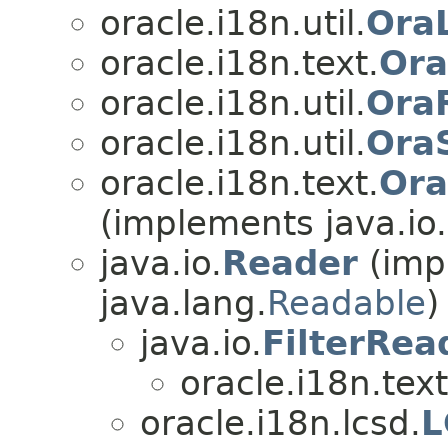
oracle.i18n.util.
Ora
oracle.i18n.text.
Ora
oracle.i18n.util.
Ora
oracle.i18n.util.
Ora
oracle.i18n.text.
Ora
(implements java.io.
java.io.
Reader
(impl
java.lang.
Readable
)
java.io.
FilterRea
oracle.i18n.text
oracle.i18n.lcsd.
L