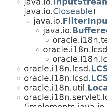
java.io.
InputStrea
java.io.
Closeable
)
java.io.
FilterInp
java.io.
Buffer
oracle.i18n.t
oracle.i18n.lcsd
oracle.i18n.l
oracle.i18n.lcsd.
LCS
oracle.i18n.lcsd.
LCS
oracle.i18n.util.
Loc
oracle.i18n.servlet.
(implements java.io.