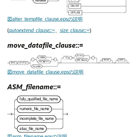
図alter_tempfile_clause.epsの説明
(
autoextend_clause::=
、
size_clause::=
)
move_datafile_clause
::=
図move_datafile_clause.epsの説明
ASM_filename
::=
図asm_filename.epsの説明