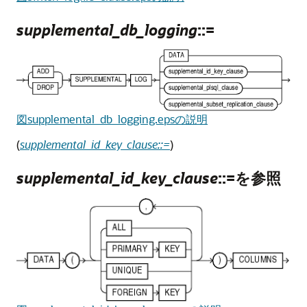
supplemental_db_logging
::=
図supplemental_db_logging.epsの説明
(
supplemental_id_key_clause::=
)
supplemental_id_key_clause
::=を参照