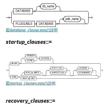
図database_clause.epsの説明
startup_clauses
::=
図startup_clauses.epsの説明
recovery_clauses
::=