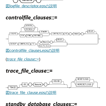
図logfile_descriptor.epsの説明
controlfile_clauses
::=
図controlfile_clauses.epsの説明
(
trace_file_clause::=
)
trace_file_clause
::=
図trace_file_clause.epsの説明
standby_database_clauses
::=