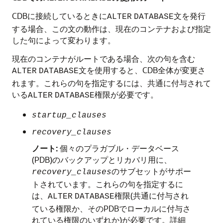
CDBに接続しているときに
文を発行
ALTER
DATABASE
する場合、この文の動作は、現在のコンテナおよび指定
した句によって変わります。
現在のコンテナがルートである場合、次の句を含む
文を使用すると、CDB全体が変更さ
ALTER
DATABASE
れます。これらの句を指定するには、共通に付与されて
いる
権限が必要です。
ALTER
DATABASE
startup_clauses
recovery_clauses
ノート:
個々のプラガブル・データベース
(PDB)のバックアップとリカバリ用に、
のサブセットがサポー
recovery_clauses
トされています。これらの句を指定するに
は、
権限(共通に付与され
ALTER
DATABASE
ている権限か、そのPDBでローカルに付与さ
れている権限のいずれか)が必要です。詳細