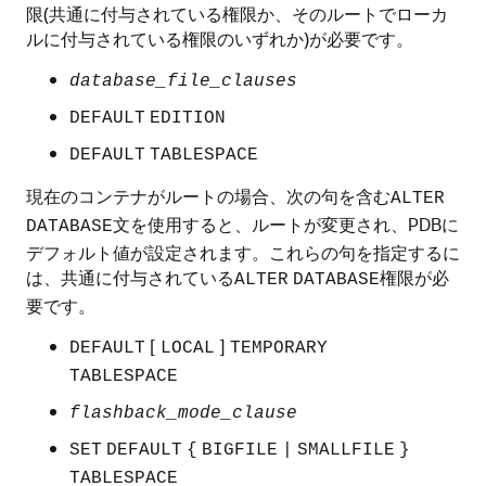
限(共通に付与されている権限か、そのルートでローカ
ルに付与されている権限のいずれか)が必要です。
database_file_clauses
DEFAULT
EDITION
DEFAULT
TABLESPACE
現在のコンテナがルートの場合、次の句を含む
ALTER
文を使用すると、ルートが変更され、PDBに
DATABASE
デフォルト値が設定されます。これらの句を指定するに
は、共通に付与されている
権限が必
ALTER
DATABASE
要です。
[
]
DEFAULT
LOCAL
TEMPORARY
TABLESPACE
flashback_mode_clause
SET
DEFAULT
{
BIGFILE
|
SMALLFILE
}
TABLESPACE