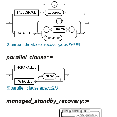
図partial_database_recovery.epsの説明
parallel_clause
::=
図parallel_clause.epsの説明
managed_standby_recovery
::=