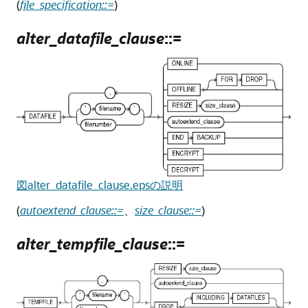
(
file_specification::=
)
alter_datafile_clause
::=
図alter_datafile_clause.epsの説明
(
autoextend_clause::=
、
size_clause::=
)
alter_tempfile_clause
::=