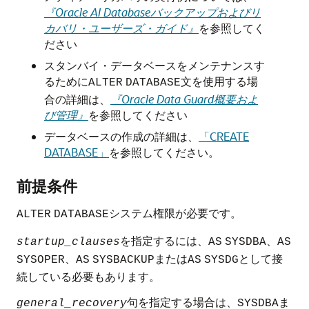
『Oracle AI Databaseバックアップおよびリ
カバリ・ユーザーズ・ガイド』
を参照してく
ださい
スタンバイ・データベースをメンテナンスす
るために
文を使用する場
ALTER
DATABASE
合の詳細は、
『Oracle Data Guard概要およ
び管理』
を参照してください
データベースの作成の詳細は、
「CREATE
DATABASE」
を参照してください。
前提条件
システム権限が必要です。
ALTER
DATABASE
を指定するには、
、
startup_clauses
AS
SYSDBA
AS
、
または
として接
SYSOPER
AS
SYSBACKUP
AS
SYSDG
続している必要もあります。
句を指定する場合は、
ま
general_recovery
SYSDBA