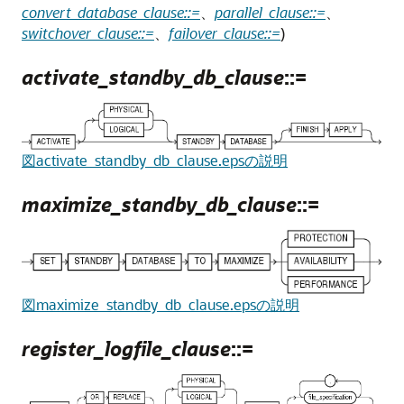
convert_database_clause::=
、
parallel_clause::=
、
switchover_clause::=
、
failover_clause::=
)
activate_standby_db_clause
::=
図activate_standby_db_clause.epsの説明
maximize_standby_db_clause
::=
図maximize_standby_db_clause.epsの説明
register_logfile_clause
::=