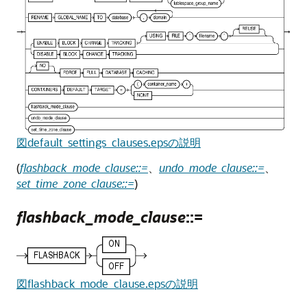
図default_settings_clauses.epsの説明
(
flashback_mode_clause::=
、
undo_mode_clause::=
、
set_time_zone_clause::=
)
flashback_mode_clause
::=
図flashback_mode_clause.epsの説明