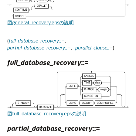
図general_recovery.epsの説明
(
full_database_recovery::=
、
partial_database_recovery::=
、
parallel_clause::=
)
full_database_recovery
::=
図full_database_recovery.epsの説明
partial_database_recovery
::=