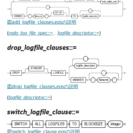
図add_logfile_clauses.epsの説明
(
redo_log_file_spec::=
、
logfile_descriptor::=
)
drop_logfile_clauses
::=
図drop_logfile_clauses.epsの説明
(
logfile_descriptor::=
)
switch_logfile_clause
::=
図switch_logfile_clause.epsの説明