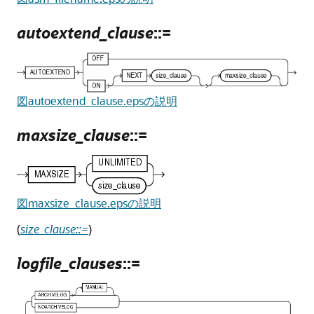
autoextend_clause
::=
図autoextend_clause.epsの説明
maxsize_clause
::=
図maxsize_clause.epsの説明
(
size_clause::=
)
logfile_clauses
::=