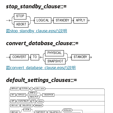
stop_standby_clause
::=
図stop_standby_clause.epsの説明
convert_database_clause
::=
図convert_database_clause.epsの説明
default_settings_clauses
::=