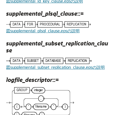
図supplemental_id_key_clause.epsの説明
supplemental_plsql_clause
::=
図supplemental_plsql_clause.epsの説明
supplemental_subset_replication_clau
se
図supplemental_subset_replication_clause.epsの説明
logfile_descriptor
::=