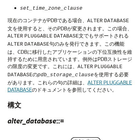
set_time_zone_clause
現在のコンテナがPDBである場合、
ALTER
DATABASE
文を使用すると、そのPDBが変更されます。この場合、
文でもサポートされる
ALTER
PLUGGABLE
DATABASE
句のみを発行できます。この機能
ALTER
DATABASE
は、CDBに移行したアプリケーションの下位互換性を維
持するために用意されています。例外はPDBストレージ
の限度の変更です。これには、
ALTER
PLUGGABLE
の
を使用する必要
DATABASE
pdb_storage_clause
があります。これらの句の詳細は、
ALTER PLUGGABLE
DATABASE
のドキュメントを参照してください。
構文
alter_database
::=