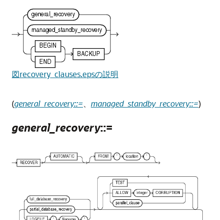
図recovery_clauses.epsの説明
(
general_recovery::=
、
managed_standby_recovery::=
)
general_recovery
::=