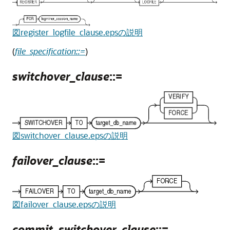
図register_logfile_clause.epsの説明
(
file_specification::=
)
switchover_clause
::=
図switchover_clause.epsの説明
failover_clause
::=
図failover_clause.epsの説明
commit_switchover_clause
::=