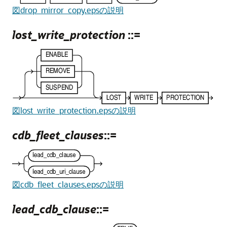
図drop_mirror_copy.epsの説明
lost_write_protection
::=
図lost_write_protection.epsの説明
cdb_fleet_clauses
::=
図cdb_fleet_clauses.epsの説明
lead_cdb_clause
::=