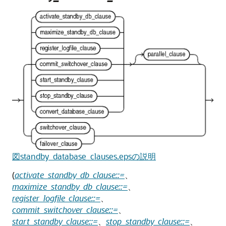
図standby_database_clauses.epsの説明
(
activate_standby_db_clause::=
、
maximize_standby_db_clause::=
、
register_logfile_clause::=
、
commit_switchover_clause::=
、
start_standby_clause::=
、
stop_standby_clause::=
、