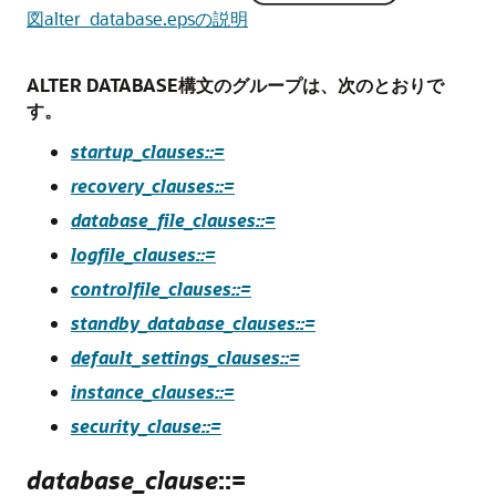
図alter_database.epsの説明
ALTER DATABASE構文のグループは、次のとおりで
す。
startup_clauses::=
recovery_clauses::=
database_file_clauses::=
logfile_clauses::=
controlfile_clauses::=
standby_database_clauses::=
default_settings_clauses::=
instance_clauses::=
security_clause::=
database_clause
::=