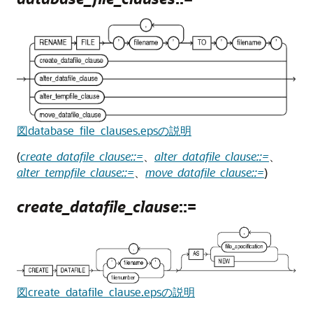
図database_file_clauses.epsの説明
(
create_datafile_clause::=
、
alter_datafile_clause::=
、
alter_tempfile_clause::=
、
move_datafile_clause::=
)
create_datafile_clause
::=
図create_datafile_clause.epsの説明