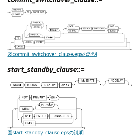
図commit_switchover_clause.epsの説明
start_standby_clause
::=
図start_standby_clause.epsの説明