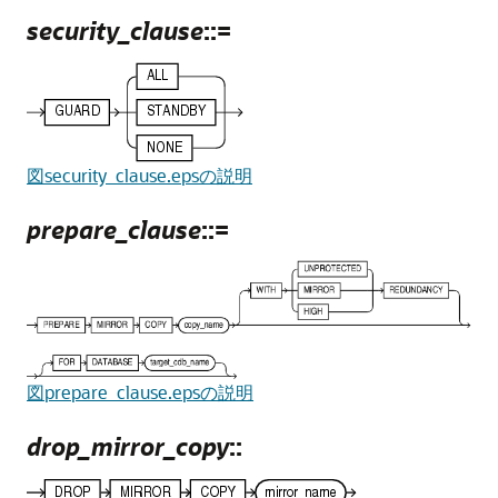
security_clause
::=
図security_clause.epsの説明
prepare_clause
::=
図prepare_clause.epsの説明
drop_mirror_copy
::