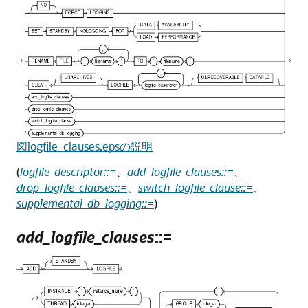
図logfile_clauses.epsの説明
(
logfile_descriptor::=
、
add_logfile_clauses::=
、
drop_logfile_clauses::=
、
switch_logfile_clause::=
、
supplemental_db_logging::=
)
add_logfile_clauses
::=