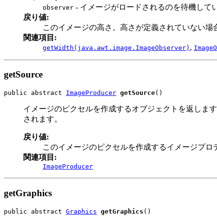
- イメージがロードされるのを待機して
observer
戻り値:
このイメージの高さ。高さが定義されていない場
関連項目:
,
getWidth(java.awt.image.ImageObserver)
ImageO
getSource
public abstract 
ImageProducer
getSource
()
イメージのピクセルを作成するオブジェクトを返します
されます。
戻り値:
このイメージのピクセルを作成するイメージプロ
関連項目:
ImageProducer
getGraphics
public abstract 
Graphics
getGraphics
()