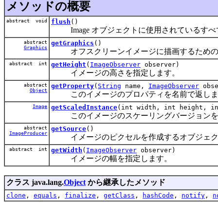
メソッドの概要
abstract void
flush
()
Image オブジェクトに使用されているす
abstract
getGraphics
()
Graphics
オフスクリーンイメージに描画するためのグ
abstract int
getHeight
(
ImageObserver
observer)
イメージの高さを指定します。
abstract
getProperty
(
String
name,
ImageObserver
obse
Object
このイメージのプロパティを名前で返しま
Image
getScaledInstance
(int width, int height, i
このイメージのスケーリングバージョンを
abstract
getSource
()
ImageProducer
イメージのピクセルを作成するオブジェク
abstract int
getWidth
(
ImageObserver
observer)
イメージの幅を指定します。
クラス java.lang.
Object
から継承したメソッド
clone
,
equals
,
finalize
,
getClass
,
hashCode
,
notify
,
n