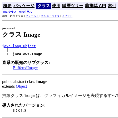
概要
パッケージ
クラス
使用
階層ツリー
非推奨 API
索引
前のクラス
次のクラス
概要: 内部クラス |
フィールド
|
コンストラクタ
|
メソッド
java.awt
クラス Image
java.lang.Object

  |

  +--
java.awt.Image
直系の既知のサブクラス:
BufferedImage
public abstract class
Image
extends
Object
抽象クラス
は、グラフィカルイメージを表現するすべ
Image
導入されたバージョン:
JDK1.0