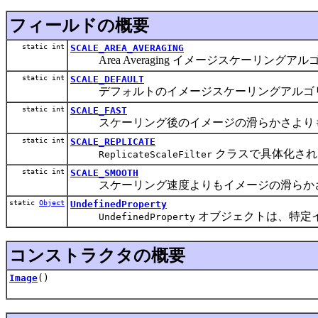
フィールドの概要
static int
SCALE_AREA_AVERAGING
Area Averaging イメージスケーリング
static int
SCALE_DEFAULT
デフォルトのイメージスケーリングアルゴリ
static int
SCALE_FAST
スケーリング後のイメージの滑らかさよりも
static int
SCALE_REPLICATE
クラスで具体化され
ReplicateScaleFilter
static int
SCALE_SMOOTH
スケーリング速度よりもイメージの滑らかさ
static
Object
UndefinedProperty
オブジェクトは、特定
UndefinedProperty
コンストラクタの概要
Image
()