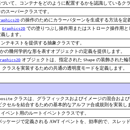
基づいて、コンテナをどのように配置するかを認識しているク
ナのスーパークラスです。
の操作のためにカラーパターンを生成する方法を定
raphics2D
、
での塗りつぶし操作用またはストローク操作用と
Graphics2D
定義します。
コンテキストを提供する抽象クラスです。
かの幾何学的な形を表すオブジェクトの定義を提供します。
オブジェクトは、指定された
の装飾された輪郭
raphics2D
Shape
、クラスを実装するための共通の透明度モードを定義します。
クラスは、グラフィックスおよびイメージの混合および
posite
ピクセルを結合するための基本的なアルファ合成規則を実装し
T イベント用のルートイベントクラスです。
t.event パッケージで定義される AWT イベントを、効率的