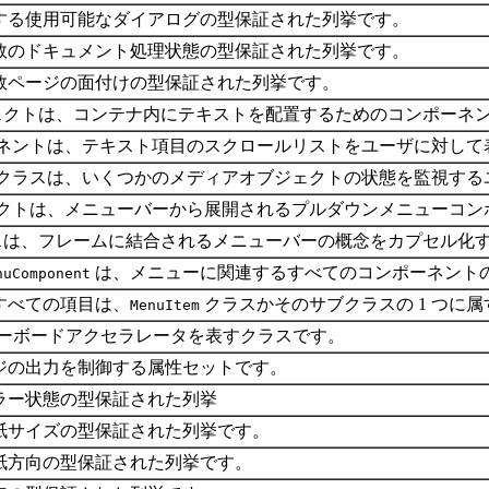
する使用可能なダイアログの型保証された列挙です。
数のドキュメント処理状態の型保証された列挙です。
数ページの面付けの型保証された列挙です。
クトは、コンテナ内にテキストを配置するためのコンポーネ
ネントは、テキスト項目のスクロールリストをユーザに対して
クラスは、いくつかのメディアオブジェクトの状態を監視する
クトは、メニューバーから展開されるプルダウンメニューコン
は、フレームに結合されるメニューバーの概念をカプセル化
は、メニューに関連するすべてのコンポーネント
nuComponent
すべての項目は、
クラスかそのサブクラスの 1 つに
MenuItem
m のキーボードアクセラレータを表すクラスです。
ジの出力を制御する属性セットです。
ラー状態の型保証された列挙
紙サイズの型保証された列挙です。
紙方向の型保証された列挙です。