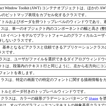
tract Window Toolkit (AWT) コンテナオブジェクト
ルのビットマップ表現をカプセル化するクラスです。
は、タイトルおよびボーダを持つトップレベルのウィンドウであ
スは、単一のオブジェクト内のコンポーネントの幅と高さ (整
va 1.0 イベントモデルでプラットフォームのグラフィカル
存しないクラスです。
eue は、基本となるピアクラスと信頼できるアプリケーション
ラスです。
ラスは、ユーザがファイルを選択できるダイアログウィンドウ
ウトは、段落内のテキスト行と同じように、左から右方向にコ
フォントを表します。
ラスは、特定の画面での特定のフォントに関する描画情報を
、タイトルとボーダ付きのトップレベルウィンドウです。
クラスは、カラーの線形グラデーションパターンで
を塗
Shape
スは、すべてのグラフィックコンテキストの抽象基底クラスで