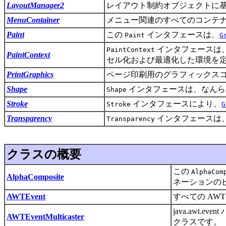
LayoutManager2
レイアウト制約オブジェクトに
MenuContainer
メニュー関連のすべてのコンテ
Paint
この
インタフェースは、
Paint
G
インタフェースは
PaintContext
PaintContext
セル化および最適化した環境を
PrintGraphics
ページ印刷用のグラフィックス
Shape
インタフェースは、なんら
Shape
Stroke
インタフェースにより、
Stroke
G
Transparency
インタフェースは
Transparency
クラスの概要
この
AlphaCom
AlphaComposite
ネーションの
AWTEvent
すべての AW
java.aw
AWTEventMulticaster
クラスです。