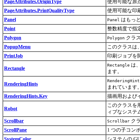
PageAttributes.OriginType
使用可能な原
PageAttributes.PrintQualityType
使用可能な印
Panel
はもっと
Panel
Point
整数精度で指定
Polygon
クラス
Polygon
PopupMenu
このクラスは
PrintJob
印刷ジョブを
は
Rectangle
Rectangle
ます。
RenderingHint
RenderingHints
まれています
RenderingHints.Key
描画用および
このクラスを
Robot
ィブなシステ
Scrollbar
クラ
Scrollbar
ScrollPane
1 つの子コ
SystemColor
システムの 