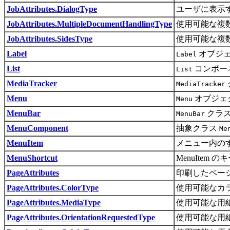
JobAttributes.DialogType
ユーザに表示
JobAttributes.MultipleDocumentHandlingType
使用可能な複
JobAttributes.SidesType
使用可能な複
Label
オブジェ
Label
List
コンポー
List
MediaTracker
MediaTracker
Menu
オブジェ
Menu
MenuBar
クラス
MenuBar
MenuComponent
抽象クラス
Me
MenuItem
メニュー内の
MenuShortcut
MenuIte
PageAttributes
印刷したペー
PageAttributes.ColorType
使用可能なカ
PageAttributes.MediaType
使用可能な用
PageAttributes.OrientationRequestedType
使用可能な用