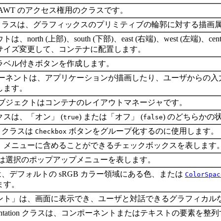
AWT のアクセス権用のクラスです。
ラスは、グラフィックスのプリミティブの輪郭に対する描画
、north (上部)、south (下部)、east (右端)、west (左端
サイズ変更して、コンテナに配置します。
ラベル付きボタンを作成します。
ーネントは、アプリケーションが描画したり、ユーザからの入
します。
ブジェクトはコンテナのレイアウトマネージャです。
スは、「オン」 (
) または「オフ」 (
) のどちらか
true
false
クラスは
ボタンをグループ化するのに使用します。
Checkbox
、メニューに含めることができるチェックボックスを表します
は選択のポップアップメニューを表します。
、デフォルトの sRGB カラー領域にある色、または
ColorSpac
ます。
ント」は、画面に表示でき、ユーザと対話できるグラフィカル
ntOrientation クラスは、コンポーネントまたはテキストの