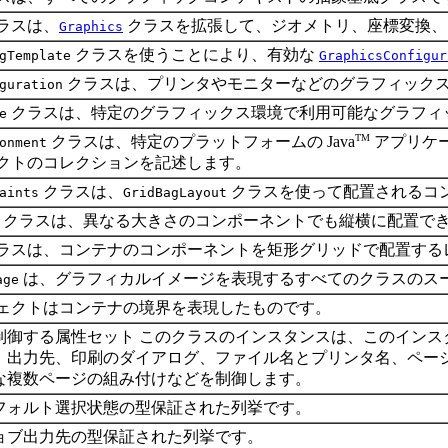
ラスは、
クラスを拡張して、ジオメトリ、座標変換、
Graphics
クラスを使うことにより、有効な
gTemplate
GraphicsConfigur
クラスは、プリンタやモニターなどのグラフィック
guration
クラスは、特定のグラフィックス環境で利用可能なグラフィ
e
TM
クラスは、特定のプラットフォームの Java
アプリケ
onment
クトのコレクションを記述します。
クラスは、
クラスを使って配置されるコ
aints
GridBagLayout
クラスは、異なる大きさのコンポーネントでも縦横に配置で
ラスは、コンテナのコンポーネントを矩形グリッドで配置する
は、グラフィカルイメージを表現するすべてのクラスのス
age
ェクトはコンテナの境界を表現したものです。
制御する属性セット このクラスのインスタンスは、このイン
、出力先、印刷のダイアログ、ファイル名とプリンタ名、ページ
な複数ページの組み付けなどを制御します。
フォルト選択状態の型保証された列挙です。
ョブ出力先の型保証された列挙です。