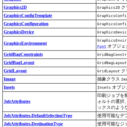
Graphics2D
ク
Graphics2D
GraphicsConfigTemplate
GraphicsConfi
GraphicsConfiguration
GraphicsConfi
GraphicsDevice
GraphicsDevic
GraphicsEnvir
GraphicsEnvironment
オブジェ
Font
GridBagConstraints
GridBagConstr
GridBagLayout
GridBagLayout
GridLayout
ク
GridLayout
Image
抽象クラス
Im
Insets
オブジ
Insets
印刷ジョブを
JobAttributes
ォルトの選択
ックスのよう
JobAttributes.DefaultSelectionType
使用可能なデ
JobAttributes.DestinationType
使用可能なジ