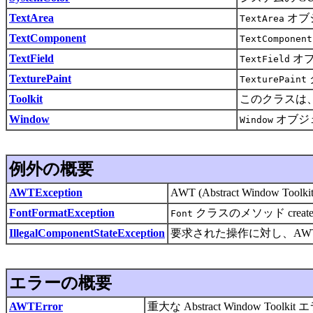
TextArea
オブ
TextArea
TextComponent
TextComponent
TextField
オブ
TextField
TexturePaint
TexturePaint
Toolkit
このクラスは、A
Window
オブジ
Window
例外の概要
AWTException
AWT (Abstract Window
FontFormatException
クラスのメソッド cre
Font
IllegalComponentStateException
要求された操作に対し、AW
エラーの概要
AWTError
重大な Abstract Window T