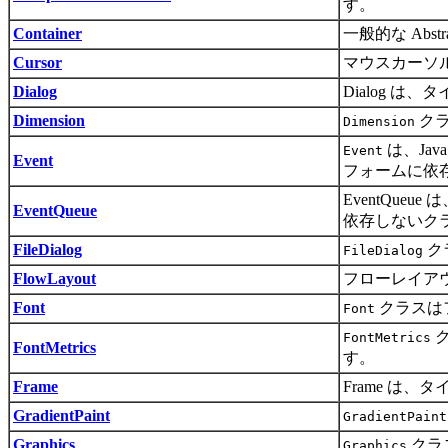
す。
Container
一般的な Abs
Cursor
マウスカーソ
Dialog
Dialog 
Dimension
クラ
Dimension
は、Ja
Event
Event
フォームに依
EventQu
EventQueue
依存しないク
FileDialog
ク
FileDialog
FlowLayout
フローレイア
Font
クラスは
Font
ク
FontMetrics
FontMetrics
す。
Frame
Frame は
GradientPaint
GradientPaint
Graphics
クラ
Graphics