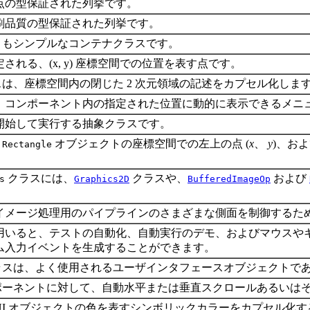
点の型保証された列挙です。
刷品質の型保証された列挙です。
もシンプルなコンテナクラスです。
される、(x, y) 座標空間での位置を表す点です。
は、座標空間内の閉じた 2 次元領域の記述をカプセル化しま
、コンポーネント内の指定された位置に動的に表示できるメニ
開始して実行する抽象クラスです。
、
オブジェクトの座標空間での左上の点 (
x
、
y
)、お
Rectangle
クラスには、
クラスや、
および
s
Graphics2D
BufferedImageOp
。
イメージ処理用のパイプラインのさまざまな側面を制御するた
用いると、テストの自動化、自動実行のデモ、およびマウスや
ム入力イベントを生成することができます。
スは、よく使用されるユーザインタフェースオブジェクトで
ンポーネントに対して、自動水平または垂直スクロールあるいは
GUI オブジェクトの色を表すシンボリックカラーをカプセル化