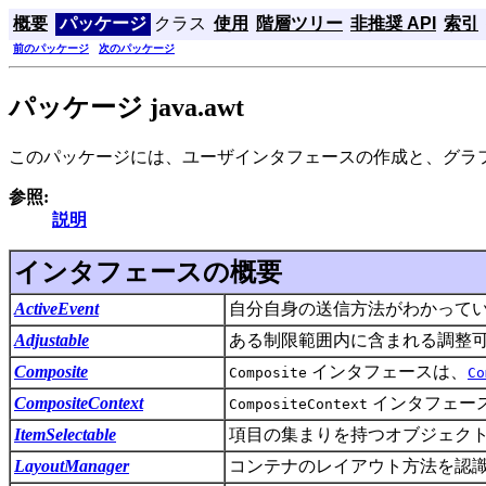
概要
パッケージ
クラス
使用
階層ツリー
非推奨 API
索引
前のパッケージ
次のパッケージ
パッケージ java.awt
このパッケージには、ユーザインタフェースの作成と、グラ
参照:
説明
インタフェースの概要
ActiveEvent
自分自身の送信方法がわかって
Adjustable
ある制限範囲内に含まれる調整
Composite
インタフェースは、
Composite
Co
CompositeContext
インタフェー
CompositeContext
ItemSelectable
項目の集まりを持つオブジェク
LayoutManager
コンテナのレイアウト方法を認