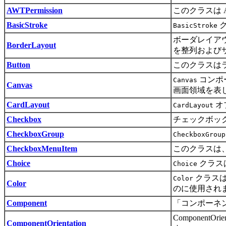
AWTPermission
このクラスは 
BasicStroke
ク
BasicStroke
ボーダレイアウトは
BorderLayout
を整列および
Button
このクラスは
コンポ
Canvas
Canvas
画面領域を表
CardLayout
オ
CardLayout
Checkbox
チェックボック
CheckboxGroup
CheckboxGroup
CheckboxMenuItem
このクラスは
Choice
クラス
Choice
クラスは
Color
Color
のに使用され
Component
「コンポーネ
Compone
ComponentOrientation