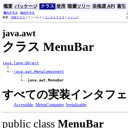
概要
パッケージ
クラス
使用
階層ツリー
非推奨 API
索引
前のクラス
次のクラス
概要:
内部クラス
| フィールド |
コンストラクタ
|
メソッド
java.awt
クラス MenuBar
java.lang.Object

  |

  +--
java.awt.MenuComponent
        |

        +--
java.awt.MenuBar
すべての実装インタフェ
Accessible
,
MenuContainer
,
Serializable
public class
MenuBar