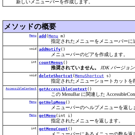
新しいメニューバーを作成します。
メソッドの概要
Menu
add
(
Menu
m)
指定されたメニューをメニューバーに
void
addNotify
()
メニューバーのピアを作成します。
int
countMenus
()
推奨されていません。
JDK バージョン 
void
deleteShortcut
(
MenuShortcut
s)
指定されたメニューショートカットを
AccessibleContext
getAccessibleContext
()
この MenuBar に関連した AccessibleCo
Menu
getHelpMenu
()
メニューバーのヘルプメニューを返し
Menu
getMenu
(int i)
指定されたメニューを返します。
int
getMenuCount
()
メニューバーにあるメニューの数を返