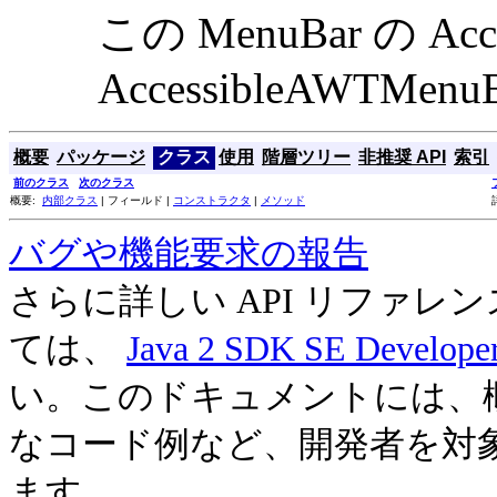
この MenuBar の Ac
AccessibleAWTMenu
概要
パッケージ
クラス
使用
階層ツリー
非推奨 API
索引
前のクラス
次のクラス
概要:
内部クラス
| フィールド |
コンストラクタ
|
メソッド
バグや機能要求の報告
さらに詳しい API リファ
ては、
Java 2 SDK SE Develope
い。このドキュメントには、
なコード例など、開発者を対
ます。