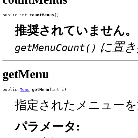
public int 
countMenus
()
推奨されていません。
に置き
getMenuCount()
getMenu
public 
Menu
getMenu
(int i)
指定されたメニューを
パラメータ: