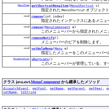
MenuItem
getShortcutMenuItem
(
MenuShortcut
s)
指定された
オブジェク
MenuShortcut
void
remove
(int index)
指定されたインデックスにあるメニュー
void
remove
(
MenuComponent
m)
このメニューバーから指定されたメニュ
void
removeNotify
()
メニューバーのピアを削除します。
void
setHelpMenu
(
Menu
m)
指定したメニューをこのメニューバーの
Enumeration
shortcuts
()
このメニューバーが管理している、すべ
クラス java.awt.
MenuComponent
から継承したメソッド
dispatchEvent
,
getFont
,
getName
,
getParent
,
getPeer
,
g
setName
,
toString