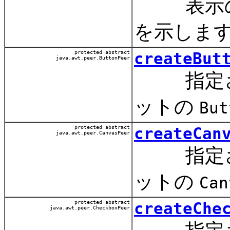
表示のた
を示しま
protected abstract
createBut
java.awt.peer.ButtonPeer
指定され
ットの
But
protected abstract
createCan
java.awt.peer.CanvasPeer
指定され
ットの
Can
protected abstract
createChe
java.awt.peer.CheckboxPeer