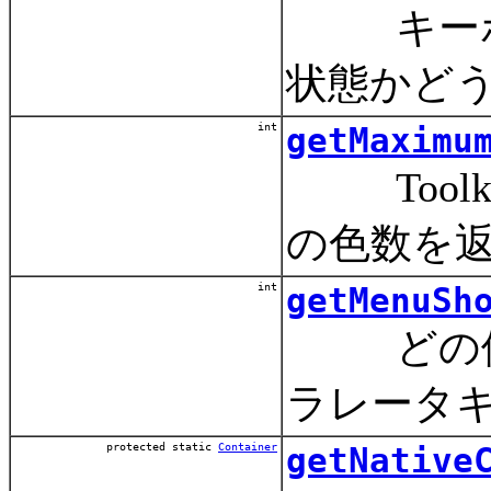
キーボー
状態かど
int
getMaximu
Toolk
の色数を
int
getMenuSh
どの修飾
ラレータ
protected static
Container
getNative