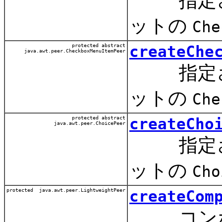
指定され
ットの
Che
protected abstract
createChe
java.awt.peer.CheckboxMenuItemPeer
指定され
ットの
Che
protected abstract
createCho
java.awt.peer.ChoicePeer
指定され
ットの
Cho
protected java.awt.peer.LightweightPeer
createCom
コンポー