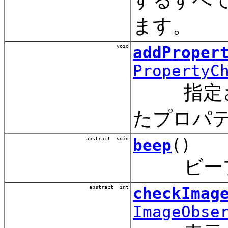
ます。
void
addProper
PropertyC
指定され
たプロパ
abstract void
beep
()
ビープ
abstract int
checkImag
ImageObse