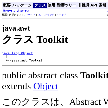
概要
パッケージ
クラス
使用
階層ツリー
非推奨 API
索引
前のクラス
次のクラス
概要: 内部クラス |
フィールド
|
コンストラクタ
|
メソッド
java.awt
クラス Toolkit
java.lang.Object

  |

  +--
java.awt.Toolkit
public abstract class
Toolki
extends
Object
このクラスは、Abstract W