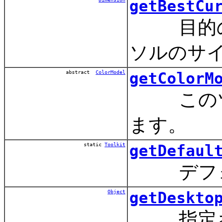
getBestCu
目的のサ
ソルのサ
abstract
ColorModel
getColorM
このツー
ます。
static
Toolkit
getDefaul
デフォル
Object
getDeskto
指定され