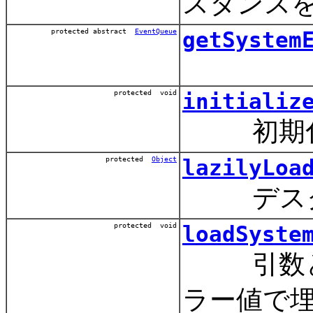
スタンス
protected abstract
EventQueue
getSystem
protected void
initializ
初期化デ
protected
Object
lazilyLoa
デスクト
protected void
loadSyste
引数とし
ラー値で