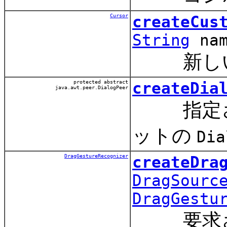
Cursor
createCus
String
nam
新しいカ
protected abstract
createDia
java.awt.peer.DialogPeer
指定され
ットの
Dia
DragGestureRecognizer
createDra
DragSourc
DragGestu
要求された抽