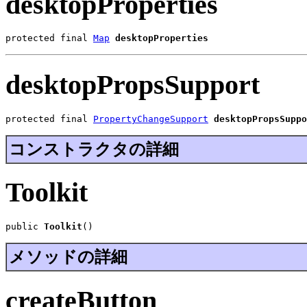
desktopProperties
protected final 
Map
desktopProperties
desktopPropsSupport
protected final 
PropertyChangeSupport
desktopPropsSuppo
コンストラクタの詳細
Toolkit
public 
Toolkit
()
メソッドの詳細
createButton