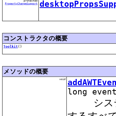
protected
desktopPropsSup
PropertyChangeSupport
コンストラクタの概要
Toolkit
()
メソッドの概要
void
addAWTEve
long even
システム
するすべての 