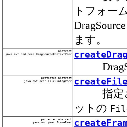
トフォー
DragSour
ます。
abstract
createDra
java.awt.dnd.peer.DragSourceContextPeer
DragSo
protected abstract
createFil
java.awt.peer.FileDialogPeer
指定され
ットの
Fil
protected abstract
createFra
java.awt.peer.FramePeer