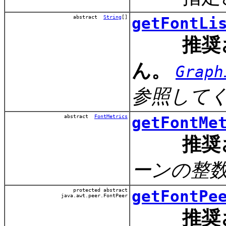
abstract
String
[]
getFontLi
推奨
ん。
Graph
参照して
abstract
FontMetrics
getFontMe
推奨
ーンの整
protected abstract
getFontPe
java.awt.peer.FontPeer
推奨