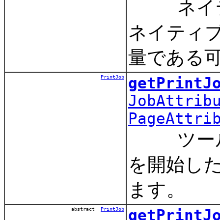
ネイティ
ネイティブ
量である可
PrintJob
getPrintJ
JobAttrib
PageAttri
ツールキ
を開始し
ます。
abstract
PrintJob
getPrintJ