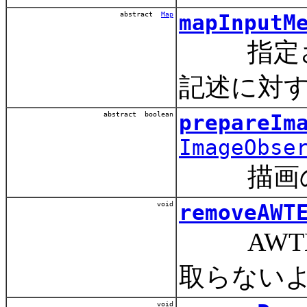
abstract
Map
mapInputM
指定され
記述に対
abstract boolean
prepareIm
ImageObse
描画のた
void
removeAWT
AWTEve
取らない
void