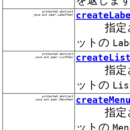
protected abstract
createLab
java.awt.peer.LabelPeer
指定され
ットの
Lab
protected abstract
createLis
java.awt.peer.ListPeer
指定され
ットの
Lis
protected abstract
createMen
java.awt.peer.MenuPeer
指定され
ットの
Men