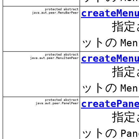
protected abstract
createMen
java.awt.peer.MenuBarPeer
指定され
ットの
Men
protected abstract
createMen
java.awt.peer.MenuItemPeer
指定され
ットの
Men
protected abstract
createPan
java.awt.peer.PanelPeer
指定され
ットの
Pan