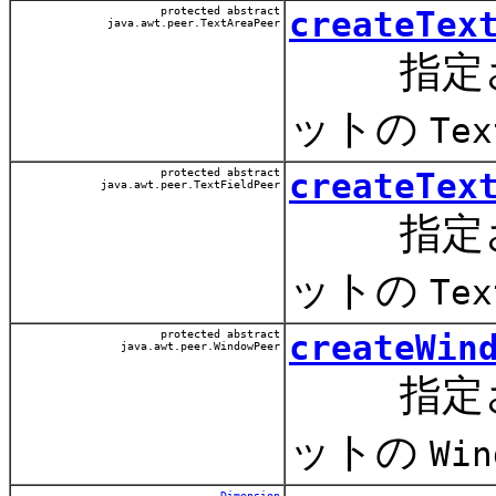
protected abstract
createTex
java.awt.peer.TextAreaPeer
指定され
ットの
Tex
protected abstract
createTex
java.awt.peer.TextFieldPeer
指定され
ットの
Tex
protected abstract
createWin
java.awt.peer.WindowPeer
指定され
ットの
Win
Dimension