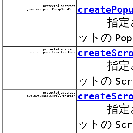
protected abstract
createPop
java.awt.peer.PopupMenuPeer
指定され
ットの
Pop
protected abstract
createScr
java.awt.peer.ScrollbarPeer
指定され
ットの
Scr
protected abstract
createScr
java.awt.peer.ScrollPanePeer
指定され
ットの
Scr