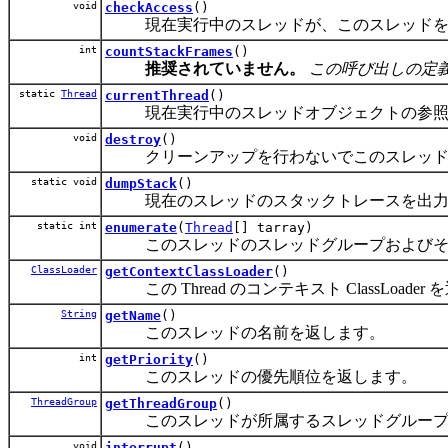
void
checkAccess
()
現在実行中のスレッドが、このスレッドを変
int
countStackFrames
()
推奨されていません。
この呼び出しの定
static
Thread
currentThread
()
現在実行中のスレッドオブジェクトの参照
void
destroy
()
クリーンアップを行わないでこのスレッド
static void
dumpStack
()
現在のスレッドのスタックトレースを出力
static int
enumerate
(
Thread
[] tarray)
このスレッドのスレッドグループおよびその
ClassLoader
getContextClassLoader
()
この Thread のコンテキスト ClassLoader
String
getName
()
このスレッドの名前を返します。
int
getPriority
()
このスレッドの優先順位を返します。
ThreadGroup
getThreadGroup
()
このスレッドが所属するスレッドグループ
void
interrupt
()