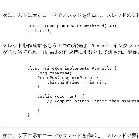
次に、以下に示すコードでスレッドを作成し、スレッドの実
     PrimeThread p = new PrimeThread(143);

     p.start();

スレッドを作成するもう 1 つの方法は、
インタフェ
Runnable
が割り当てられ、
の作成時に引数として渡され、開始
Thread
     class PrimeRun implements Runnable {

         long minPrime;

         PrimeRun(long minPrime) {

             this.minPrime = minPrime;

         }

         public void run() {

             // compute primes larger than minPrim
              . . .

         }

     }

次に、以下に示すコードでスレッドを作成し、スレッドの実