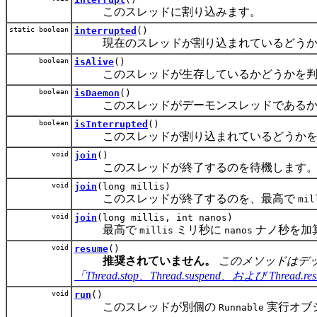
このスレッドに割り込みます。
static boolean
interrupted
()
現在のスレッドが割り込まれているどうか
boolean
isAlive
()
このスレッドが生存しているかどうかを判
boolean
isDaemon
()
このスレッドがデーモンスレッドであるか
boolean
isInterrupted
()
このスレッドが割り込まれているどうかを
void
join
()
このスレッドが終了するのを待機します
void
join
(long millis)
このスレッドが終了するのを、最高で
mil
void
join
(long millis, int nanos)
最高で
ミリ秒に
ナノ秒を加
millis
nanos
void
resume
()
推奨されていません。
このメソッドはデ
「Thread.stop、Thread.suspend、および Thre
void
run
()
このスレッドが別個の
実行オブ
Runnable