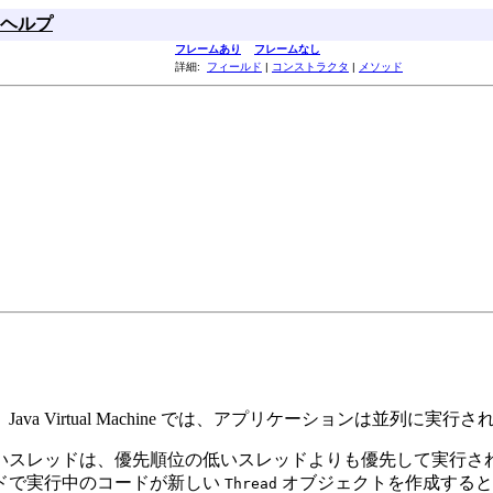
ヘルプ
フレームあり
フレームなし
詳細:
フィールド
|
コンストラクタ
|
メソッド
a Virtual Machine では、アプリケーションは並列に
いスレッドは、優先順位の低いスレッドよりも優先して実行さ
ドで実行中のコードが新しい
オブジェクトを作成すると
Thread