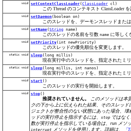
void
setContextClassLoader
(
ClassLoader
cl)
この Thread のコンテキスト ClassLoader
void
setDaemon
(boolean on)
このスレッドを、デーモンスレッドまたはユ
void
setName
(
String
name)
このスレッドの名前を引数
に等しく
name
void
setPriority
(int newPriority)
このスレッドの優先順位を変更します。
static void
sleep
(long millis)
現在実行中のスレッドを、指定されたミリ秒数
static void
sleep
(long millis, int nanos)
現在実行中のスレッドを、指定されたミリ秒数
void
start
()
このスレッドの実行を開始します。
void
stop
()
推奨されていません。
このメソッドは本質
クの下から上に伝えられた結果、そのスレッド
ジェクトが整合性のない状態にあった場合、壊
ッドの実行停止を指示するには、
ではなく
stop
数が実行停止を指示している場合は、run メ
メソッドを使用します。詳細は、
「T
interrupt