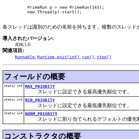
     PrimeRun p = new PrimeRun(143);

     new Thread(p).start();

各スレッドは識別のための名前を持ちます。複数のスレッド
導入されたバージョン:
JDK1.0
関連項目:
,
,
,
Runnable
Runtime.exit(int)
run()
stop()
フィールドの概要
static int
MAX_PRIORITY
スレッドに設定できる最高優先順位です。
static int
MIN_PRIORITY
スレッドに設定できる最低優先順位です。
static int
NORM_PRIORITY
スレッドに割り当てられるデフォルトの優先
コンストラクタの概要