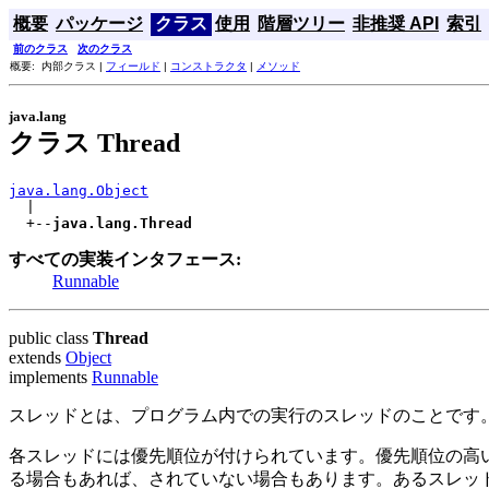
概要
パッケージ
クラス
使用
階層ツリー
非推奨 API
索引
前のクラス
次のクラス
概要: 内部クラス |
フィールド
|
コンストラクタ
|
メソッド
java.lang
クラス Thread
java.lang.Object

  |

  +--
java.lang.Thread
すべての実装インタフェース:
Runnable
public class
Thread
extends
Object
implements
Runnable
スレッドとは、プログラム内での実行のスレッドのことです。Jav
各スレッドには優先順位が付けられています。優先順位の高
る場合もあれば、されていない場合もあります。あるスレッ