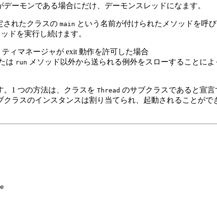
がデーモンである場合にだけ、デーモンスレッドになます。
ある指定されたクラスの
という名前が付けられたメソッドを呼び出
main
までスレッドを実行し続けます。
ィマネージャが exit 動作を許可した場合
たは
メソッド以外から送られる例外をスローすることによ
run
す。1 つの方法は、クラスを
のサブクラスであると宣言
Thread
ブクラスのインスタンスは割り当てられ、起動されることがで
e
