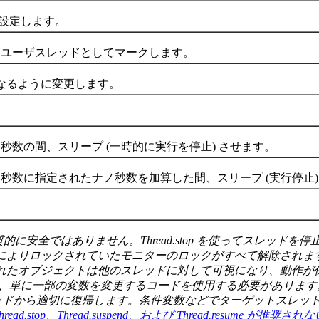
 を設定します。
ーザスレッドとしてマークします。
なるように変更します。
の間、スリープ (一時的に実行を停止) させます。
に指定されたナノ秒数を加算した間、スリープ (実行停止)
的に安全ではありません。Thread.stop を使ってスレッド
によりロックされていたモニターのロックがすべて解除されま
れたオブジェクトは他のスレッドに対して可視になり、動作が
、単に一部の変数を変更するコードを使用する必要があります
ソッドから適切に復帰します。条件変数などでターゲットスレッ
hread.stop、Thread.suspend、および Thread.resume が推奨