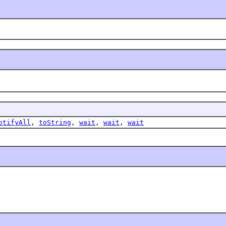
otifyAll
,
toString
,
wait
,
wait
,
wait