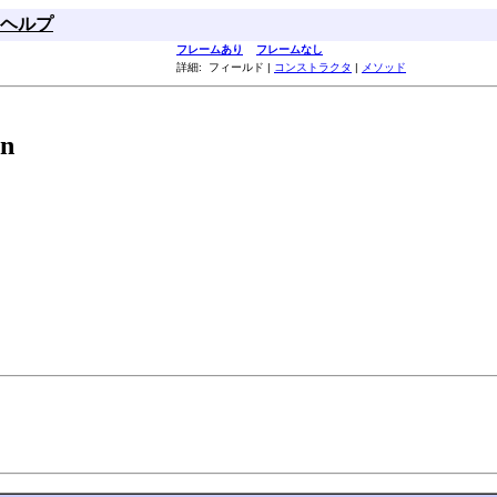
ヘルプ
フレームあり
フレームなし
詳細: フィールド |
コンストラクタ
|
メソッド
on