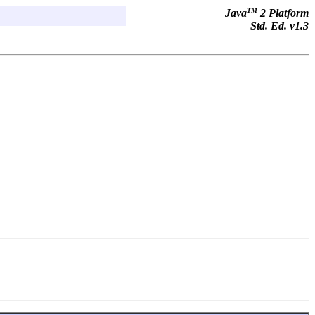
TM
Java
2 Platform
Std. Ed. v1.3