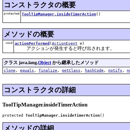
コンストラクタの概要
protected
ToolTipManager.insideTimerAction
()
メソッドの概要
void
actionPerformed
(
ActionEvent
e)
アクションが発生すると呼び出されます。
クラス java.lang.
Object
から継承したメソッド
clone
,
equals
,
finalize
,
getClass
,
hashCode
,
notify
,
n
コンストラクタの詳細
ToolTipManager.insideTimerAction
protected 
ToolTipManager.insideTimerAction
()
メソッドの詳細