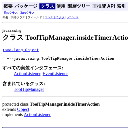
概要
パッケージ
クラス
使用
階層ツリー
非推奨 API
索引
前のクラス
次のクラス
概要: 内部クラス | フィールド |
コンストラクタ
|
メソッド
javax.swing
クラス ToolTipManager.insideTimerActi
java.lang.Object

  |

  +--
javax.swing.ToolTipManager.insideTimerAction
すべての実装インタフェース:
ActionListener
,
EventListener
含まれているクラス:
ToolTipManager
protected class
ToolTipManager.insideTimerAction
extends
Object
implements
ActionListener