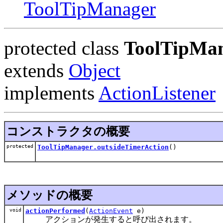
ToolTipManager
protected class
ToolTipMan
extends
Object
implements
ActionListener
コンストラクタの概要
protected
ToolTipManager.outsideTimerAction
()
メソッドの概要
void
actionPerformed
(
ActionEvent
e)
アクションが発生すると呼び出されます。