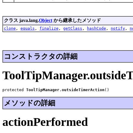
クラス java.lang.
Object
から継承したメソッド
clone
,
equals
,
finalize
,
getClass
,
hashCode
,
notify
,
n
コンストラクタの詳細
ToolTipManager.outside
protected 
ToolTipManager.outsideTimerAction
()
メソッドの詳細
actionPerformed