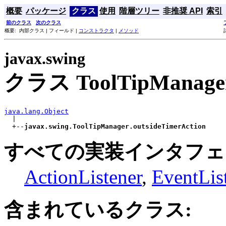
概要
パッケージ
クラス
使用
階層ツリー
非推奨 API
索引
前のクラス
次のクラス
概要: 内部クラス | フィールド |
コンストラクタ
|
メソッド
javax.swing
クラス ToolTipManager.
java.lang.Object

  |

  +--
javax.swing.ToolTipManager.outsideTimerAction
すべての実装インタフェ
ActionListener
,
EventLis
含まれているクラス: