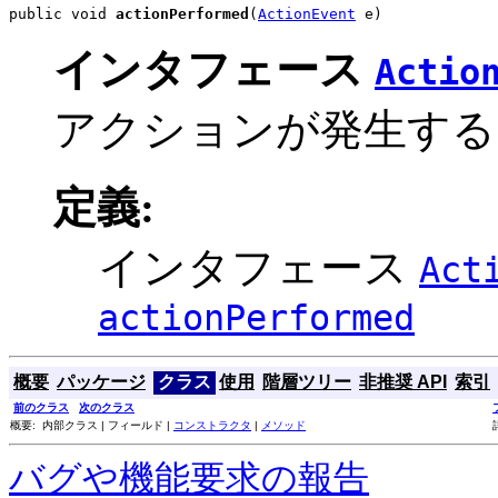
public void 
actionPerformed
(
ActionEvent
 e)
インタフェース
Actio
アクションが発生する
定義:
インタフェース
Act
actionPerformed
概要
パッケージ
クラス
使用
階層ツリー
非推奨 API
索引
前のクラス
次のクラス
概要: 内部クラス | フィールド |
コンストラクタ
|
メソッド
バグや機能要求の報告