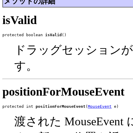
メソッドの詳細
isValid
protected boolean 
isValid
()
ドラッグセッションが有
す。
positionForMouseEvent
protected int 
positionForMouseEvent
(
MouseEvent
 e)
渡された MouseEv