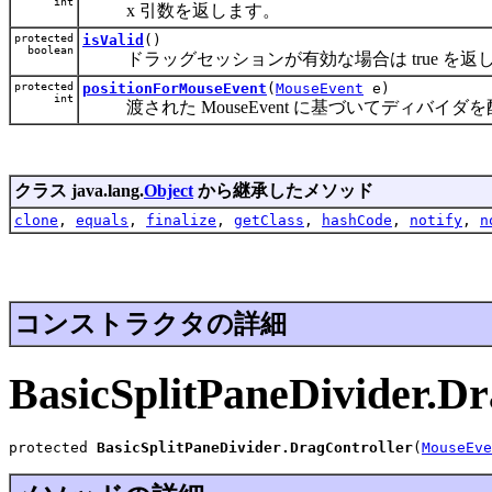
int
x 引数を返します。
protected
isValid
()
boolean
ドラッグセッションが有効な場合は true を返
protected
positionForMouseEvent
(
MouseEvent
e)
int
渡された MouseEvent に基づいてディバイ
クラス java.lang.
Object
から継承したメソッド
clone
,
equals
,
finalize
,
getClass
,
hashCode
,
notify
,
n
コンストラクタの詳細
BasicSplitPaneDivider.Dr
protected 
BasicSplitPaneDivider.DragController
(
MouseEve