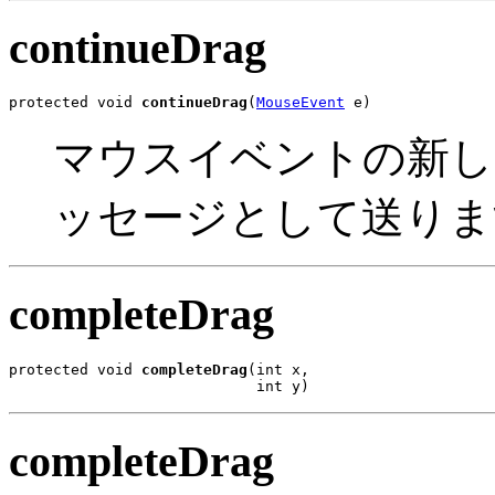
continueDrag
protected void 
continueDrag
(
MouseEvent
 e)
マウスイベントの新しい位置
ッセージとして送りま
completeDrag
protected void 
completeDrag
(int x,

                            int y)
completeDrag