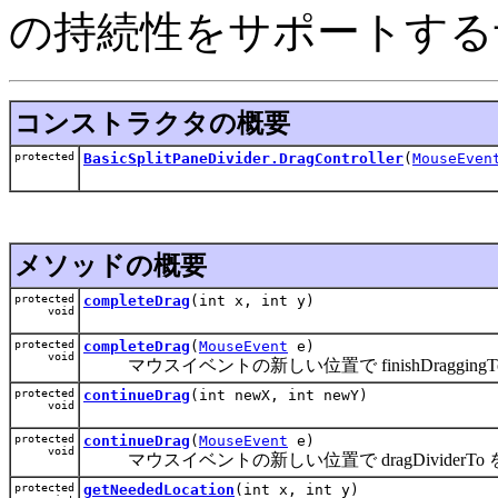
の持続性をサポートする
コンストラクタの概要
protected
BasicSplitPaneDivider.DragController
(
MouseEven
メソッドの概要
protected
completeDrag
(int x, int y)
void
protected
completeDrag
(
MouseEvent
e)
void
マウスイベントの新しい位置で finishDraggin
protected
continueDrag
(int newX, int newY)
void
protected
continueDrag
(
MouseEvent
e)
void
マウスイベントの新しい位置で dragDividerT
protected
getNeededLocation
(int x, int y)