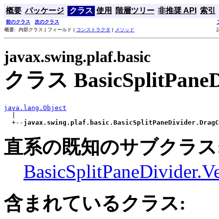
概要
パッケージ
クラス
使用
階層ツリー
非推奨 API
索引
前のクラス
次のクラス
概要: 内部クラス | フィールド |
コンストラクタ
|
メソッド
javax.swing.plaf.basic
クラス BasicSplitPaneDi
java.lang.Object

  |

  +--
javax.swing.plaf.basic.BasicSplitPaneDivider.DragC
直系の既知のサブクラス
BasicSplitPaneDivider.Ve
含まれているクラス: