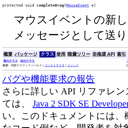
protected void 
completeDrag
(
MouseEvent
 e)
マウスイベントの新しい位置で
メッセージとして送り
概要
パッケージ
クラス
使用
階層ツリー
非推奨 API
索引
前のクラス
次のクラス
概要: 内部クラス | フィールド |
コンストラクタ
|
メソッド
バグや機能要求の報告
さらに詳しい API リファ
ては、
Java 2 SDK SE Develope
い。このドキュメントには、