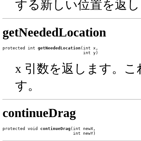
する新しい位置を返し
getNeededLocation
protected int 
getNeededLocation
(int x,

                                int y)
x 引数を返します。
す。
continueDrag
protected void 
continueDrag
(int newX,

                            int newY)