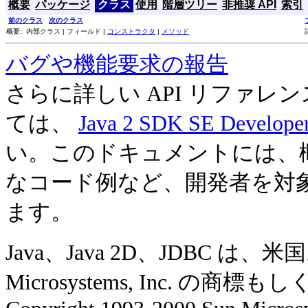
概要
パッケージ
クラス
使用
階層ツリー
非推奨 API
索引
前のクラス
次のクラス
概要: 内部クラス | フィールド |
コンストラクタ
|
メソッド
バグや機能要求の報告
さらに詳しい API リファ
ては、
Java 2 SDK SE Develope
い。このドキュメントには、
なコード例など、開発者を対
ます。
Java、Java 2D、JDBC 
Microsystems, Inc. の