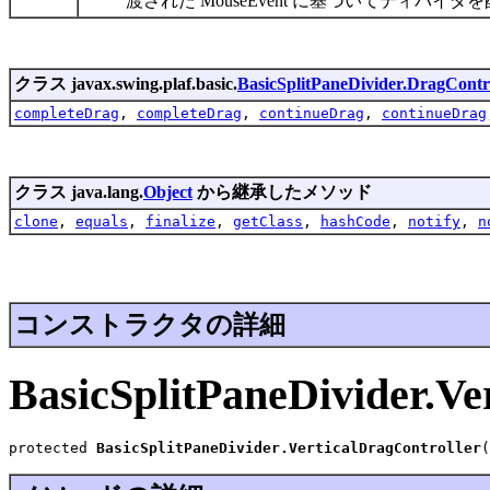
渡された MouseEvent に基づいてディバイ
クラス javax.swing.plaf.basic.
BasicSplitPaneDivider.DragContr
completeDrag
,
completeDrag
,
continueDrag
,
continueDrag
クラス java.lang.
Object
から継承したメソッド
clone
,
equals
,
finalize
,
getClass
,
hashCode
,
notify
,
n
コンストラクタの詳細
BasicSplitPaneDivider.Ve
protected 
BasicSplitPaneDivider.VerticalDragController
(