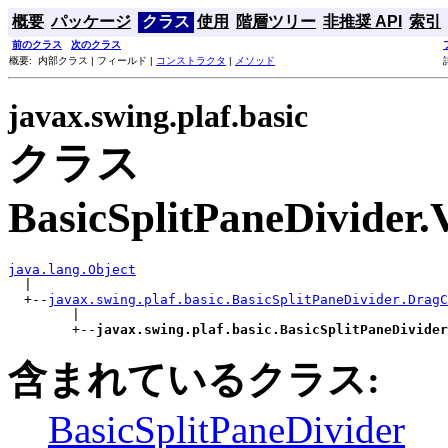
概要
パッケージ
クラス
使用
階層ツリー
非推奨 API
索引
前のクラス
次のクラス
概要: 内部クラス | フィールド |
コンストラクタ
|
メソッド
javax.swing.plaf.basic
クラス
BasicSplitPaneDivider.
java.lang.Object

  |

  +--
javax.swing.plaf.basic.BasicSplitPaneDivider.DragC
        |

        +--
javax.swing.plaf.basic.BasicSplitPaneDivider
含まれているクラス:
BasicSplitPaneDivider