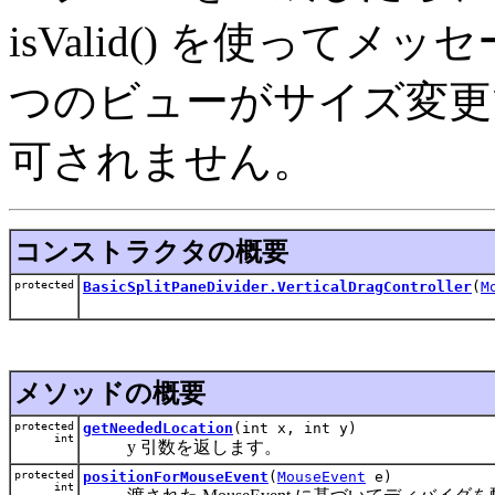
isValid() を使って
つのビューがサイズ変更
可されません。
コンストラクタの概要
protected
BasicSplitPaneDivider.VerticalDragController
(
M
メソッドの概要
protected
getNeededLocation
(int x, int y)
int
y 引数を返します。
protected
positionForMouseEvent
(
MouseEvent
e)
int