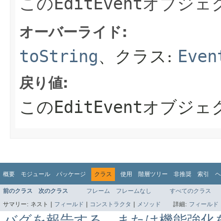
この
EditEvent
オブジェ
オーバーライド:
toString
、クラス:
Even
戻り値:
この
EditEvent
オブジェ
概要
モジュール
パッケージ
クラス
使用
階層ツリー
非推奨
索引
ヘ
前のクラス
次のクラス
フレーム
フレームなし
すべてのクラス
サマリー:
ネスト |
フィールド
|
コンストラクタ
|
メソッド
詳細:
フィールド
バグを報告する、または機能強化