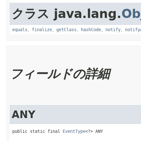
クラス java.lang.
Ob
equals
、
finalize
、
getClass
、
hashCode
、
notify
、
notify
フィールドの詳細
ANY
public static final 
EventType
<?> ANY