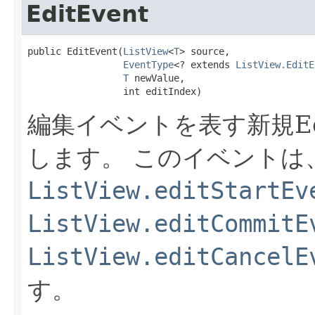
EditEvent
public EditEvent​(
ListView
<
T
> source,

EventType
<? extends 
ListView.EditE
T
 newValue,

                 int editIndex)
編集イベントを表す新規Ed
します。
このイベントは
ListView.editStartEv
ListView.editCommitE
ListView.editCancelE
す。