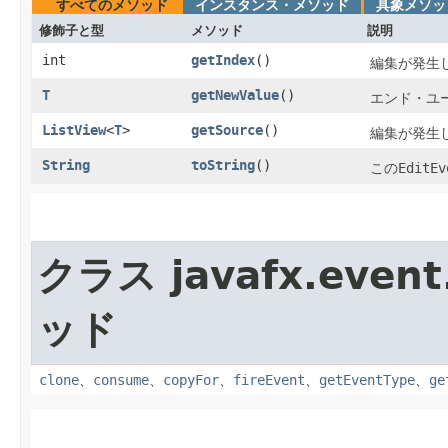
すべてのメソッド
インスタンス・メソッド
具象メソッ
修飾子と型
メソッド
説明
int
getIndex
()
編集が発生
T
getNewValue
()
エンド・ユ
ListView
<
T
>
getSource
()
編集が発生し
String
toString
()
この
EditEv
クラス javafx.event
ッド
clone
、
consume
、
copyFor
、
fireEvent
、
getEventType
、
ge