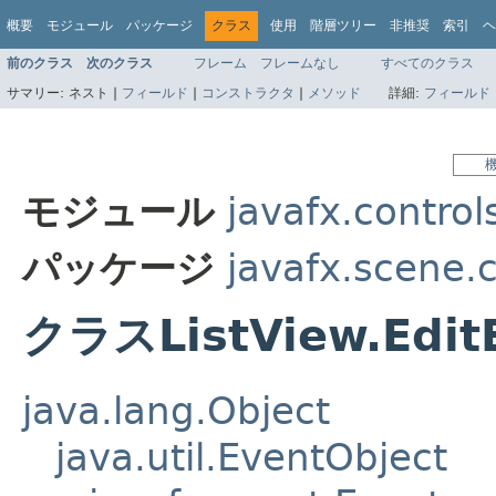
概要
モジュール
パッケージ
クラス
使用
階層ツリー
非推奨
索引
ヘ
前のクラス
次のクラス
フレーム
フレームなし
すべてのクラス
サマリー:
ネスト |
フィールド
|
コンストラクタ
|
メソッド
詳細:
フィールド
モジュール
javafx.control
パッケージ
javafx.scene.c
クラスListView.Edit
java.lang.Object
java.util.EventObject