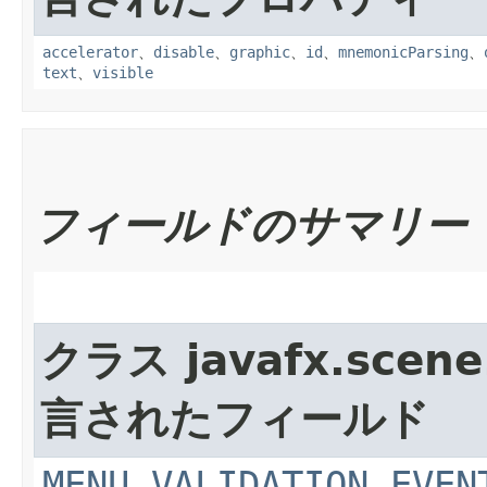
accelerator
、
disable
、
graphic
、
id
、
mnemonicParsing
、
text
、
visible
フィールドのサマリー
クラス javafx.scene.
言されたフィールド
MENU_VALIDATION_EVEN