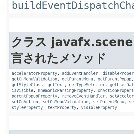
buildEventDispatchCh
クラス javafx.scene.
言されたメソッド
acceleratorProperty
,
addEventHandler
,
disableProper
getOnMenuValidation
,
getParentMenu
,
getParentPopup
getStyleClass
,
getText
,
getTypeSelector
,
getUserDat
isVisible
,
mnemonicParsingProperty
,
onActionPropert
parentPopupProperty
,
removeEventHandler
,
setAcceler
setOnAction
,
setOnMenuValidation
,
setParentMenu
,
se
styleProperty
,
textProperty
,
visibleProperty