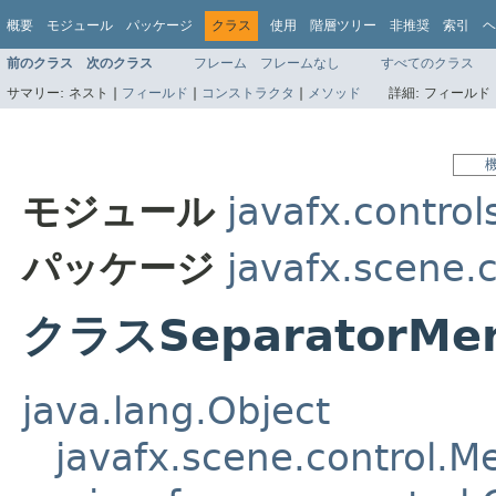
概要
モジュール
パッケージ
クラス
使用
階層ツリー
非推奨
索引
ヘ
前のクラス
次のクラス
フレーム
フレームなし
すべてのクラス
サマリー:
ネスト |
フィールド
|
コンストラクタ
|
メソッド
詳細:
フィールド 
モジュール
javafx.control
パッケージ
javafx.scene.c
クラスSeparatorMe
java.lang.Object
javafx.scene.control.