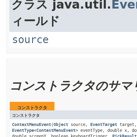
クラス java.util.
Eve
ィールド
source
コンストラクタのサマ
コンストラクタ
コンストラクタ
ContextMenuEvent
​(
Object
source,
EventTarget
target,
EventType
<
ContextMenuEvent
> eventType, double x, do
double screenY, boolean keyboardTrigger,
PickResult