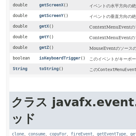
double
getScreenX
()
イベントの水平方向の絶
double
getScreenY
()
イベントの垂直方向の絶
double
getX
()
ContextMenuE
double
getY
()
ContextMenuE
double
getZ
()
MouseEventのソ
boolean
isKeyboardTrigger
()
このイベントがキーボー
String
toString
()
この
ContextMenuEven
クラス javafx.event
ッド
clone
、
consume
、
copyFor
、
fireEvent
、
getEventType
、
ge