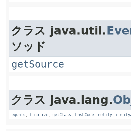
クラス java.util.
Eve
ソッド
getSource
クラス java.lang.
Ob
equals
、
finalize
、
getClass
、
hashCode
、
notify
、
notify