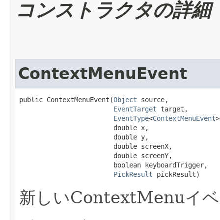
コンストラクタの詳細
ContextMenuEvent
public ContextMenuEvent​(
Object
 source,

EventTarget
 target,

EventType
<
ContextMenuEvent
>
                        double x,

                        double y,

                        double screenX,

                        double screenY,

                        boolean keyboardTrigger,

PickResult
 pickResult)
新しいContextMenu