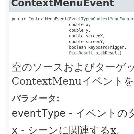
ContextMenuEvent
public ContextMenuEvent​(
EventType
<
ContextMenuEvent
>
                        double x,

                        double y,

                        double screenX,

                        double screenY,

                        boolean keyboardTrigger,

PickResult
 pickResult)
空のソースおよびターゲ
ContextMenuイベン
パラメータ:
eventType
- イベントの
x
- シーンに関連するx。