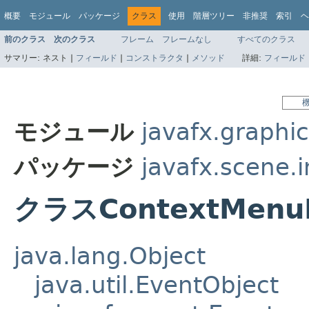
概要
モジュール
パッケージ
クラス
使用
階層ツリー
非推奨
索引
ヘ
前のクラス
次のクラス
フレーム
フレームなし
すべてのクラス
サマリー:
ネスト |
フィールド
|
コンストラクタ
|
メソッド
詳細:
フィールド
モジュール
javafx.graphi
パッケージ
javafx.scene.
クラスContextMenu
java.lang.Object
java.util.EventObject