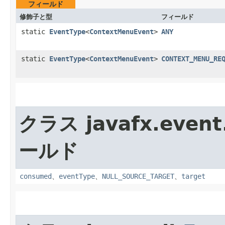
フィールド
修飾子と型
フィールド
static
EventType
<
ContextMenuEvent
>
ANY
static
EventType
<
ContextMenuEvent
>
CONTEXT_MENU_RE
クラス javafx.event
ールド
consumed
、
eventType
、
NULL_SOURCE_TARGET
、
target