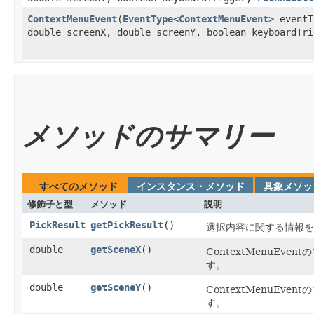
ContextMenuEvent
​(
EventType
<
ContextMenuEvent
> eventT
double screenX, double screenY, boolean keyboardTr
メソッドのサマリー
すべてのメソッド
インスタンス・メソッド
具象メソッ
修飾子と型
メソッド
説明
PickResult
getPickResult
()
選択内容に関する情報を
double
getSceneX
()
ContextMenuEven
す。
double
getSceneY
()
ContextMenuEven
す。