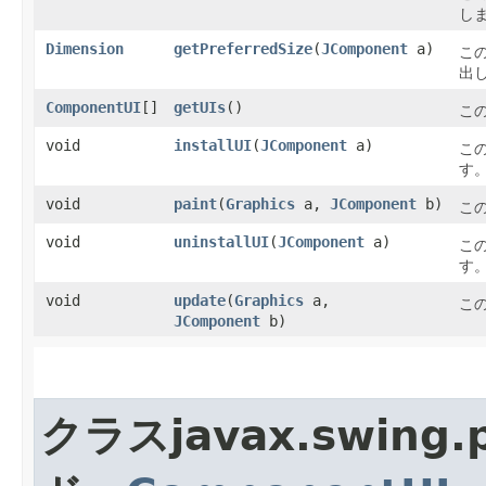
し
Dimension
getPreferredSize
​(
JComponent
a)
こ
出
ComponentUI
[]
getUIs
()
こ
void
installUI
​(
JComponent
a)
こ
す
void
paint
​(
Graphics
a,
JComponent
b)
こ
void
uninstallUI
​(
JComponent
a)
こ
す
void
update
​(
Graphics
a,
こ
JComponent
b)
クラスjavax.swin