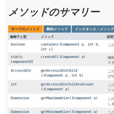
メソッドのサマリー
すべてのメソッド
静的メソッド
インスタンス・メソッド
修飾子と型
メソッド
説明
boolean
contains
​(
JComponent
a, int b,
こ
int c)
static
createUI
​(
JComponent
a)
補
ComponentUI
ス
Accessible
getAccessibleChild
こ
(
JComponent
a, int b)
び
int
getAccessibleChildrenCount
こ
(
JComponent
a)
ソ
Dimension
getMaximumSize
​(
JComponent
a)
こ
し
Dimension
getMinimumSize
​(
JComponent
a)
こ