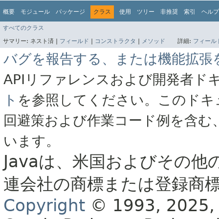
概要
モジュール
パッケージ
クラス
使用
ツリー
非推奨
索引
ヘルプ
すべてのクラス
サマリー:
ネスト済 |
フィールド
|
コンストラクタ
|
メソッド
詳細:
フィール
バグを報告する、または機能拡張
APIリファレンスおよび開発者ド
ト
を参照してください。このドキ
回避策および作業コード例を含む
います。
Javaは、米国およびその他
連会社の商標または登録商
Copyright
© 1993, 2025, Or