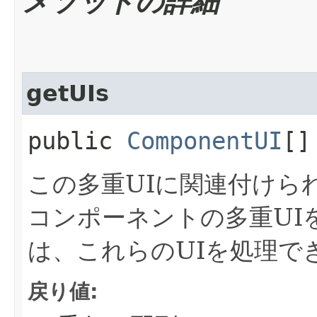
メソッドの詳細
getUIs
public
ComponentUI
[]
この多重UIに関連付けら
コンポーネントの多重UI
は、これらのUIを処理で
戻り値: