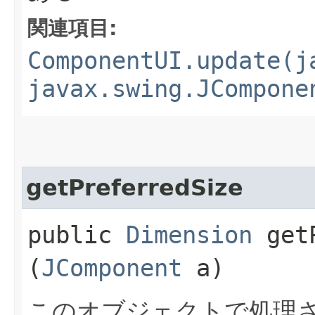
関連項目:
ComponentUI.update(j
javax.swing.JCompone
getPreferredSize
public
Dimension
getP
(
JComponent
a)
このオブジェクトで処理さ