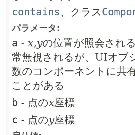
contains
、クラス
Compo
パラメータ:
a
-
x,y
の位置が照会され
常無視されるが、UIオブ
数のコンポーネントに共
ことがある
b
- 点の
x
座標
c
- 点の
y
座標