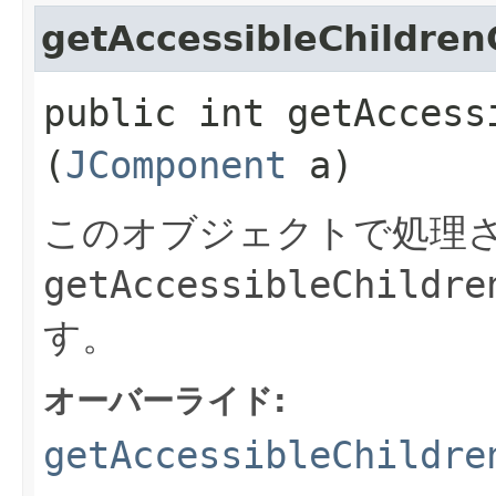
getAccessibleChildren
public int getAccessi
(
JComponent
a)
このオブジェクトで処理さ
getAccessibleChildre
す。
オーバーライド:
getAccessibleChildre