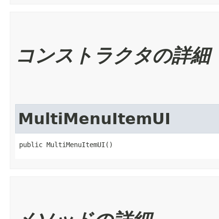
コンストラクタの詳細
MultiMenuItemUI
public MultiMenuItemUI()