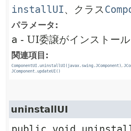
installUI
、クラス
Comp
パラメータ:
a
- UI委譲がインストー
関連項目:
ComponentUI.uninstallUI(javax.swing.JComponent)
,
JCo
JComponent.updateUI()
uninstallUI
public void uninstall