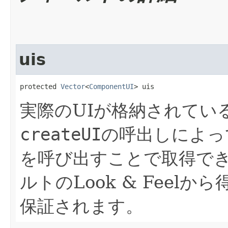
uis
protected 
Vector
<
ComponentUI
> uis
実際のUIが格納されてい
createUI
の呼出しによっ
を呼び出すことで取得で
ルトのLook & Feel
保証されます。