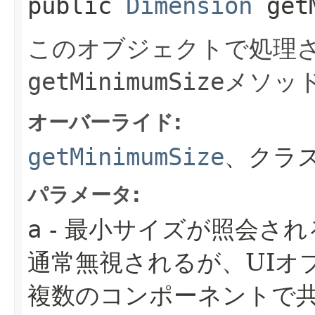
public
Dimension
getM
このオブジェクトで処理さ
getMinimumSize
メソッ
オーバーライド:
getMinimumSize
、クラ
パラメータ:
a
- 最小サイズが照会さ
通常無視されるが、UIオ
複数のコンポーネントで