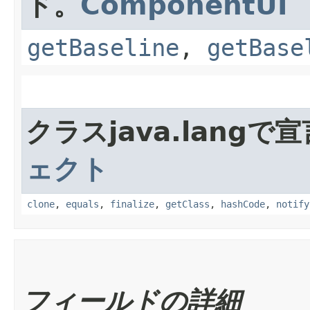
ド。
ComponentUI
getBaseline
,
getBase
クラスjava.lang
ェクト
clone
,
equals
,
finalize
,
getClass
,
hashCode
,
notify
フィールドの詳細