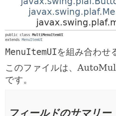
javax.swing.plaf.Butt
javax.swing.plaf.M
javax.swing.plaf.
public class 
MultiMenuItemUI
extends 
MenuItemUI
MenuItemUI
を組み合わせ
このファイルは、AutoMu
です。
フィールドのサマリー