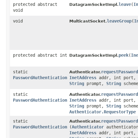
protected abstract
leave
​(
I
DatagramSocketImpl.
void
void
leaveGroup
​(
I
MulticastSocket.
protected abstract int
peek
​(
In
DatagramSocketImpl.
static
requestPassword
Authenticator.
PasswordAuthentication
InetAddress
addr, int port
String
prompt,
String
scheme
static
requestPassword
Authenticator.
PasswordAuthentication
InetAddress
addr, int port
String
prompt,
String
schem
Authenticator.RequestorType
static
requestPassword
Authenticator.
PasswordAuthentication
(
Authenticator
authenticato
InetAddress
addr, int port