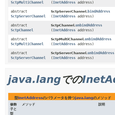
SctpMultiChannel
(
InetAddress
address)
abstract
bindAddress
SctpServerChannel.
SctpServerChannel
(
InetAddress
address)
abstract
unbindAddress
SctpChannel.
SctpChannel
(
InetAddress
address)
abstract
unbindAddress
SctpMultiChannel.
SctpMultiChannel
(
InetAddress
address)
abstract
unbindAddress
SctpServerChannel.
SctpServerChannel
(
InetAddress
address)
java.lang
での
InetA
型
InetAddress
のパラメータを持つ
java.lang
のメソッド
修飾
メソッド
説明
子と
型