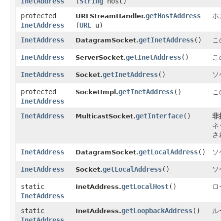
InetAddress
(
String
host)
protected
getHostAddress
ホ
URLStreamHandler.
InetAddress
(
URL
u)
InetAddress
getInetAddress
()
こ
DatagramSocket.
InetAddress
getInetAddress
()
こ
ServerSocket.
InetAddress
getInetAddress
()
ソ
Socket.
protected
getInetAddress
()
こ
SocketImpl.
InetAddress
InetAddress
getInterface
()
非
MulticastSocket.
ネ
さ
InetAddress
getLocalAddress
()
ソ
DatagramSocket.
InetAddress
getLocalAddress
()
ソ
Socket.
static
getLocalHost
()
ロ
InetAddress.
InetAddress
static
getLoopbackAddress
()
ル
InetAddress.
InetAddress