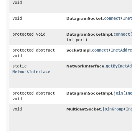
void
void
connect
​(
Ine
DatagramSocket.
protected void
connect
​
DatagramSocketImpl.
int port)
protected abstract
connect
​(
InetAddre
SocketImpl.
void
static
getByInetAd
NetworkInterface.
NetworkInterface
protected abstract
join
​(
In
DatagramSocketImpl.
void
void
joinGroup
​(
In
MulticastSocket.