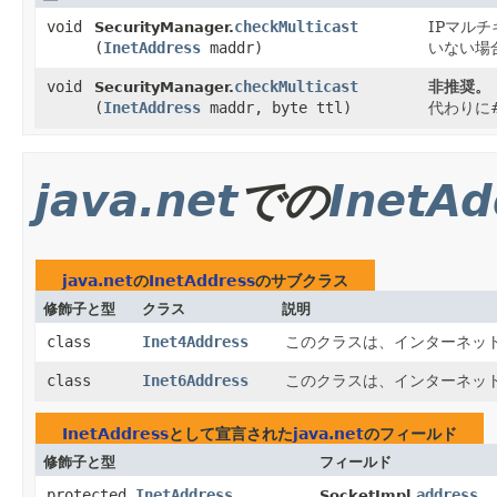
void
checkMulticast
IPマルチキ
SecurityManager.
(
InetAddress
maddr)
いない場
void
checkMulticast
非推奨。
SecurityManager.
(
InetAddress
maddr, byte ttl)
代わりに#ch
java.net
での
InetAd
java.net
の
InetAddress
のサブクラス
修飾子と型
クラス
説明
class
Inet4Address
このクラスは、インターネット・
class
Inet6Address
このクラスは、インターネット・
InetAddress
として宣言された
java.net
のフィールド
修飾子と型
フィールド
protected
InetAddress
address
SocketImpl.