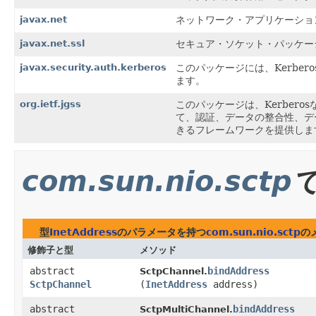
javax.net
ネットワーク・アプリケーショ
javax.net.ssl
セキュア・ソケット・パッケー
javax.security.auth.kerberos
このパッケージには、Kerbe
ます。
org.ietf.jgss
このパッケージは、Kerber
て、認証、データの整合性、デ
きるフレームワークを提供しま
com.sun.nio.sctp
型
InetAddress
のパラメータを持つ
com.sun.nio.sctp
の
修飾子と型
メソッド
abstract
bindAddress
SctpChannel.
SctpChannel
(
InetAddress
address)
abstract
bindAddress
SctpMultiChannel.