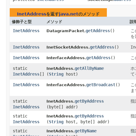
InetAddress
を返す
java.net
のメソッド
修飾子と型
メソッド
説
InetAddress
getAddress
()
こ
DatagramPacket.
を
InetAddress
getAddress
()
In
InetSocketAddress.
InetAddress
getAddress
()
こ
InterfaceAddress.
static
getAllByName
ホ
InetAddress.
InetAddress
[]
(
String
host)
て
InetAddress
getBroadcast
()
こ
InterfaceAddress.
ま
static
getByAddress
指
InetAddress.
InetAddress
(byte[] addr)
static
getByAddress
指
InetAddress.
InetAddress
(
String
host, byte[] addr)
static
getByName
指
InetAddress.