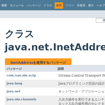
概要
モジュール
パッケージ
クラス
使用
ツリー
非推奨
索引
ヘルプ
クラス
java.net.InetAdd
InetAddress
を使用するパッケージ
パッケージ
説明
com.sun.nio.sctp
Stream Control Transport
java.lang
Javaプログラミング言語の設
java.net
ネットワーク・アプリケーショ
java.nio.channels
入出力操作を実行できるエンテ
ロック入出力操作用のセレクタ