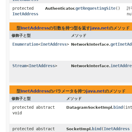
protected
getRequestingSite
()
許
Authenticator.
InetAddress
nu
型
InetAddress
の引数を持つ型を返す
java.net
のメソッド
修飾子と型
メソッド
Enumeration
<
InetAddress
>
getInetAd
NetworkInterface.
Stream
<
InetAddress
>
inetAddre
NetworkInterface.
型
InetAddress
のパラメータを持つ
java.net
のメソッド
修飾子と型
メソッド
protected abstract
bind
​(i
DatagramSocketImpl.
void
protected abstract
bind
​(
InetAddress
SocketImpl.