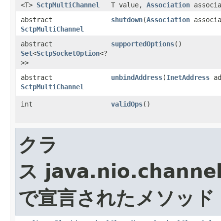
<T>
SctpMultiChannel
T value,
Association
associa
abstract
shutdown
​(
Association
associa
SctpMultiChannel
abstract
supportedOptions
()
Set
<
SctpSocketOption
<?
>>
abstract
unbindAddress
​(
InetAddress
ad
SctpMultiChannel
int
validOps
()
クラ
ス java.nio.channel
で宣言されたメソッド