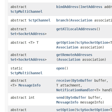
abstract
bindAddress
​(
InetAddress
addr
SctpMultiChannel
abstract
SctpChannel
branch
​(
Association
associati
abstract
getAllLocalAddresses
()
Set
<
SocketAddress
>
abstract <T> T
getOption
​(
SctpSocketOption
<
Association
association)
abstract
getRemoteAddresses
Set
<
SocketAddress
>
(
Association
association)
static
open
()
SctpMultiChannel
abstract
receive
​(
ByteBuffer
buffer,
<T>
MessageInfo
T attachment,
NotificationHandler
<T> hand
abstract int
send
​(
ByteBuffer
buffer,
MessageInfo
messageInfo)
abstract
setOption
​(
SctpSocketOption
<