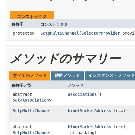
コンストラクタ
修飾子
コンストラクタ
protected
SctpMultiChannel
​(
SelectorProvider
provi
メソッドのサマリー
すべてのメソッド
静的メソッド
インスタンス・メソッド
修飾子と型
メソッド
abstract
associations
()
Set
<
Association
>
SctpMultiChannel
bind
​(
SocketAddress
local)
abstract
bind
​(
SocketAddress
local,
SctpMultiChannel
int backlog)