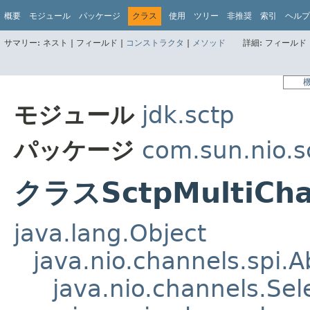
概要
モジュール
パッケージ
クラス
使用
ツリー
非推奨
索引
ヘルプ
サマリー:
ネスト |
フィールド |
コンストラクタ
|
メソッド
詳細:
フィールド 
モジュール
jdk.sctp
パッケージ
com.sun.nio.s
クラスSctpMultiCha
java.lang.Object
java.nio.channels.spi.A
java.nio.channels.Se