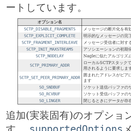
ートしています。
オプション名
SCTP_DISABLE_FRAGMENTS
メッセージの断片化を有
SCTP_EXPLICIT_COMPLETE
明示的なメッセージの完
SCTP_FRAGMENT_INTERLEAVE
メッセージ受信者に対す
SCTP_INIT_MAXSTREAMS
アソシエーションの初期
SCTP_NODELAY
Nagleに似たアルゴリ
ローカルSCTPスタッ
SCTP_PRIMARY_ADDR
用されるように要求しま
囲まれたアドレスがピア
SCTP_SET_PEER_PRIMARY_ADDR
ます
SO_SNDBUF
ソケット送信バッファの
SO_RCVBUF
ソケット受信バッファの
SO_LINGER
閉じるときにデータが存
追加(実装固有)のオプシ
す。
supportedOptions