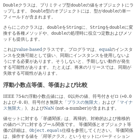
Double
クラスは、プリミティブ型
double
の値をオブジェクトにラ
ップします。
Double
型のオブジェクトには、型が
double
の単一
フィールドが含まれます。
さらにこのクラスは、
double
を
String
に、
String
を
double
に変
換する各種メソッドや、
double
の処理時に役立つ定数およびメソ
ッドも提供します。
これは
value-based
クラスです。プログラマは、
equal
のインスタ
ンスを交換可能として扱い、同期にインスタンスを使用しないよ
うにする必要があります。そうしないと、予期しない動作が発生
する可能性があります。
たとえば、将来のリリースでは、同期が
失敗する可能性があります。
浮動小数点等価、等価および比較
IEEE 754の浮動小数点値には、0以外の値、符号付きゼロ (
+0.0
および
-0.0
)、符号付き無限大
「プラスの無限大」
および
「マイナ
ス無限大」
)、および
NaN
(not-a-number)が含まれます。
値セットに対する
「等価関係」
は、再帰的、対称的および推移的
の値のペアに対するブール関係です。
等価関係とオブジェクト等
価の詳細は、
Object.equals
仕様を参照してください。
等価関係
は、操作する値を
「同等クラス」
というセットにパーティション