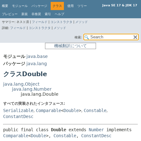
Java SE 17 & JDK 17
概要
モジュール
パッケージ
クラス
使用
ツリー
プレビュー
新規
非推奨
索引
ヘルプ
サマリー:
ネスト済 |
フィールド
|
コンストラクタ
|
メソッド
詳細:
フィールド
|
コンストラクタ
|
メソッド
検索:
機械翻訳について
モジュール
java.base
パッケージ
java.lang
クラスDouble
java.lang.Object
java.lang.Number
java.lang.Double
すべての実装されたインタフェース:
Serializable
,
Comparable
<
Double
>
,
Constable
,
ConstantDesc
public final class 
Double
extends 
Number
 implements 
Comparable
<
Double
>, 
Constable
, 
ConstantDesc