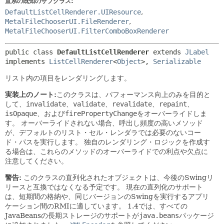
直系の既知のサブクラス:
DefaultListCellRenderer.UIResource
,
MetalFileChooserUI.FileRenderer
,
MetalFileChooserUI.FilterComboBoxRenderer
public class 
DefaultListCellRenderer
extends 
JLabel
implements 
ListCellRenderer
<
Object
>, 
Serializable
リスト内の項目をレンダリングします。
実装上のノート:
このクラスは、パフォーマンス向上のみを目的と
して、
invalidate
、
validate
、
revalidate
、
repaint
、
isOpaque
、および
firePropertyChange
をオーバーライドしま
す。
オーバーライドされない場合、呼出し頻度の高いメソッド
が、デフォルトのリスト・セル・レンダラでは必要のないコー
ド・パスを実行します。
独自のレンダリング・ロジックを作成す
る場合は、これらのメソッドのオーバーライドでの利点や欠点に
注意してください。
警告:
このクラスの直列化されたオブジェクトは、今後のSwingリ
リースと互換ではなくなる予定です。
現在の直列化のサポート
は、短期間の格納や、同じバージョンのSwingを実行するアプリ
ケーション間のRMIに適しています。
1.4では、すべての
JavaBeansの長期ストレージのサポートが
java.beans
パッケージ