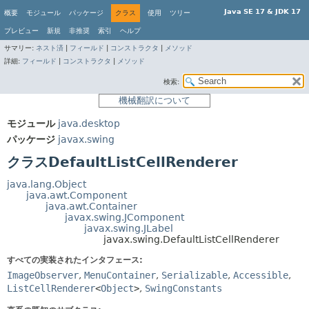
Java SE 17 & JDK 17
概要
モジュール
パッケージ
クラス
使用
ツリー
プレビュー
新規
非推奨
索引
ヘルプ
サマリー:
ネスト済
|
フィールド
|
コンストラクタ
|
メソッド
詳細:
フィールド
|
コンストラクタ
|
メソッド
検索:
機械翻訳について
モジュール
java.desktop
パッケージ
javax.swing
クラスDefaultListCellRenderer
java.lang.Object
java.awt.Component
java.awt.Container
javax.swing.JComponent
javax.swing.JLabel
javax.swing.DefaultListCellRenderer
すべての実装されたインタフェース:
ImageObserver
,
MenuContainer
,
Serializable
,
Accessible
,
ListCellRenderer
<
Object
>
,
SwingConstants