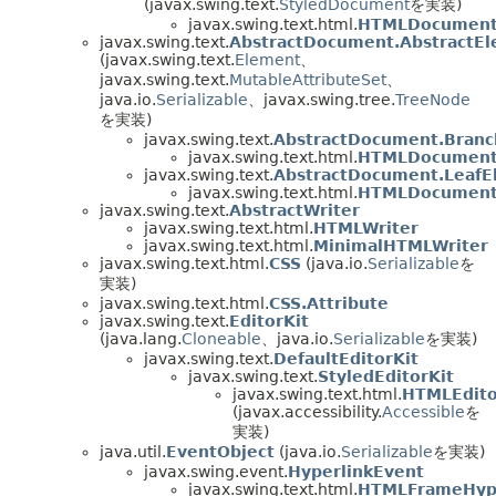
(javax.swing.text.
StyledDocument
を実装)
javax.swing.text.html.
HTMLDocumen
javax.swing.text.
AbstractDocument.AbstractE
(javax.swing.text.
Element
、
javax.swing.text.
MutableAttributeSet
、
java.io.
Serializable
、javax.swing.tree.
TreeNode
を実装)
javax.swing.text.
AbstractDocument.Bran
javax.swing.text.html.
HTMLDocument
javax.swing.text.
AbstractDocument.LeafE
javax.swing.text.html.
HTMLDocument
javax.swing.text.
AbstractWriter
javax.swing.text.html.
HTMLWriter
javax.swing.text.html.
MinimalHTMLWriter
javax.swing.text.html.
CSS
(java.io.
Serializable
を
実装)
javax.swing.text.html.
CSS.Attribute
javax.swing.text.
EditorKit
(java.lang.
Cloneable
、java.io.
Serializable
を実装)
javax.swing.text.
DefaultEditorKit
javax.swing.text.
StyledEditorKit
javax.swing.text.html.
HTMLEdito
(javax.accessibility.
Accessible
を
実装)
java.util.
EventObject
(java.io.
Serializable
を実装)
javax.swing.event.
HyperlinkEvent
javax.swing.text.html.
HTMLFrameHype