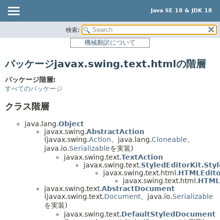
Java SE 18 & JDK 18
検索:
概要
機械翻訳について
モジュール
パッケージjavax.swing.text.htmlの階層
パッケージ
クラス
パッケージ階層:
すべてのパッケージ
使用
クラス階層
階層ツリー
プレビュー
java.lang.
Object
javax.swing.
AbstractAction
新規
(javax.swing.
Action
、java.lang.
Cloneable
、
java.io.
Serializable
を実装)
非推奨
javax.swing.text.
TextAction
javax.swing.text.
StyledEditorKit.Sty
索引
javax.swing.text.html.
HTMLEdito
javax.swing.text.html.
HTMLE
ヘルプ
javax.swing.text.
AbstractDocument
(javax.swing.text.
Document
、java.io.
Serializable
を実装)
javax.swing.text.
DefaultStyledDocument