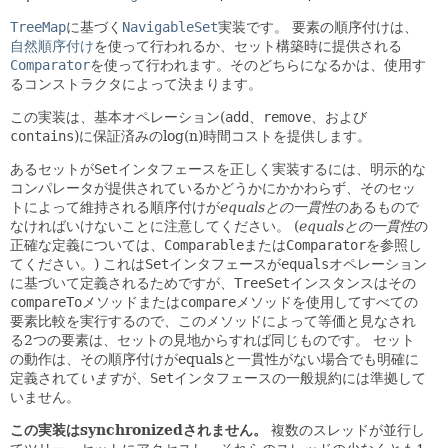
TreeMap
に基づく
NavigableSet
実装です。
要素の順序付けは、
自然順序付け
を使って行われるか、セット構築時に提供される
Comparator
を使って行われます。そのどちらになるかは、使用す
るコンストラクタによって決まります。
この実装は、基本オペレーション(
add
、
remove
、および
contains
)に保証済みのlog(n)時間コストを提供します。
あるセットが
Set
インタフェースを正しく実装するには、明示的な
コンパレータが提供されているかどうかにかかわらず、そのセッ
トによって維持される順序付けが
equalsとの一貫性
のあるもので
なければいけないことに注意してください。
(
equalsとの一貫性
の
正確な定義については、
Comparable
または
Comparator
を参照し
てください。)
これは
Set
インタフェースが
equals
オペレーション
に基づいて定義されるためですが、
TreeSet
インスタンスはその
compareTo
メソッドまたは
compare
メソッドを使用してすべての
要素比較を実行するので、このメソッドによって等価と見なされ
る2つの要素は、セットの見地からすれば同じものです。
セット
の動作は、その順序付けがequalsと一貫性がない場合でも明確に
定義されて
います
が、
Set
インタフェースの一般規約には準拠して
いません。
この実装はsynchronizedされません。
複数のスレッドが並行し