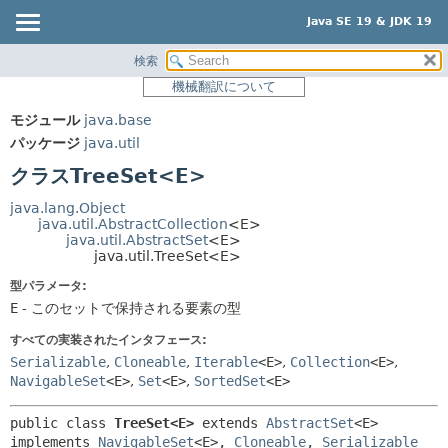
Java SE 19 & JDK 19
検索
概要
サマリー:
機械翻訳について
ネスト済
モジュール
モジュール
java.base
フィールド
パッケージ
パッケージ
java.util
コンストラクタ
クラス
クラスTreeSet<E>
メソッド
使用
java.lang.Object
ツリー
java.util.AbstractCollection
<E>
詳細:
java.util.AbstractSet
<E>
プレビュー
フィールド
java.util.TreeSet<E>
新規
コンストラクタ
型パラメータ:
E
- このセットで保持される要素の型
非推奨
メソッド
すべての実装されたインタフェース:
索引
Serializable
,
Cloneable
,
Iterable
<E>
,
Collection
<E>
,
ヘルプ
NavigableSet
<E>
,
Set
<E>
,
SortedSet
<E>
public class 
TreeSet<E>
extends 
AbstractSet
<E> 
implements 
NavigableSet
<E>, 
Cloneable
, 
Serializable