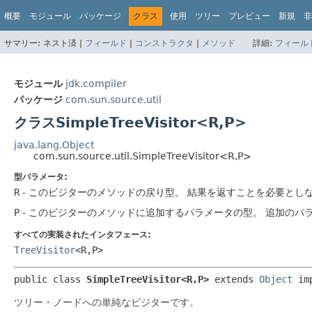
概要
モジュール
パッケージ
クラス
使用
ツリー
プレビュー
新規
非
サマリー:
ネスト済 |
フィールド
|
コンストラクタ
|
メソッド
詳細:
フィール
モジュール
jdk.compiler
パッケージ
com.sun.source.util
クラスSimpleTreeVisitor<R,
P>
java.lang.Object
com.sun.source.util.SimpleTreeVisitor<R,
P>
型パラメータ:
R
- このビジターのメソッドの戻り型。
結果を返すことを必要とし
P
- このビジターのメソッドに追加するパラメータの型。
追加のパ
すべての実装されたインタフェース:
TreeVisitor
<R,
P>
public class 
SimpleTreeVisitor<R,
P>
extends 
Object
 im
ツリー・ノードへの単純なビジターです。