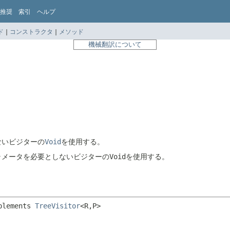
推奨
索引
ヘルプ
ド
|
コンストラクタ
|
メソッド
機械翻訳について
ないビジターの
Void
を使用する。
ラメータを必要としないビジターの
Void
を使用する。
plements 
TreeVisitor
<R,
P>