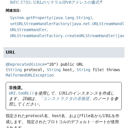
RFC 2732: URLのリテラルIPv6アドレスの書式
関連項目:
System.getProperty(java.lang.String)
setURLStreamHandlerFactory(java.net.URLStreamHandle
URLStreamHandler
URLStreamHandlerFactory.createURLStreamHandler(java
URL
@Deprecated
(
since
="20") 
public
URL
(
String
 protocol, 
String
 host, 
String
 file)
throws
MalformedURLException
非推奨。
URI.toURL()
を使用して、URLのインスタンスを作成し
ます。
詳細は、
「コンストラクタの非推奨」
のノートを参
照してください。
指定された
protocol
名、
host
名、および
file
名からURLを作
成します。
指定されたプロトコルのデフォルト・ポートが使用
されます。