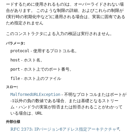
ードするために使用されるもの)は、オーバーライドされない場
合があります。
このような制限の詳細、およびこれらの制限が
(実行時の初期化中など)に適用される場合は、実装に固有である
ため指定されません
このコンストラクタによる入力の検証は実行されません。
パラメータ:
protocol
- 使用するプロトコル名。
host
- ホスト名。
port
- ホスト上でのポート番号。
file
- ホスト上のファイル
スロー:
MalformedURLException
- 不明なプロトコルまたはポートが
-1以外の負の数値である場合、または基礎となるストリー
ム・ハンドラの実装が拒否または拒否されることがわかって
いる場合は、
URL
外部仕様
RFC 2373: IPバージョン6アドレス指定アーキテクチャ