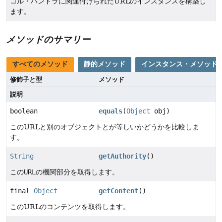
コル・ハンドラに関連付けられたURLのインスタンスを構築し
ます。
メソッドのサマリー
すべてのメソッド
静的メソッド
インスタンス・メソッド
修飾子と型
メソッド
説明
boolean
equals
(
Object
obj)
このURLと別のオブジェクトとが等しいかどうかを比較しま
す。
String
getAuthority
()
この
URL
の機関部分を取得します。
final
Object
getContent
()
このURLのコンテンツを取得します。