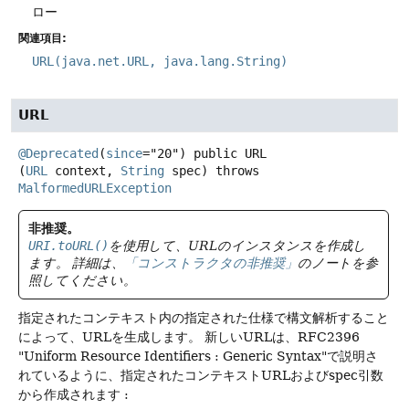
ロー
関連項目:
URL(java.net.URL, java.lang.String)
URL
@Deprecated
(
since
="20") 
public
URL
(
URL
 context, 
String
 spec)
throws
MalformedURLException
非推奨。
URI.toURL()
を使用して、URLのインスタンスを作成し
ます。
詳細は、
「コンストラクタの非推奨」
のノートを参
照してください。
指定されたコンテキスト内の指定された仕様で構文解析すること
によって、URLを生成します。
新しいURLは、RFC2396
"Uniform Resource Identifiers : Generic Syntax"で説明さ
れているように、指定されたコンテキストURLおよびspec引数
から作成されます :