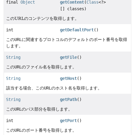
final
Object
getContent
(
Class
<?>
[] classes)
このURLのコンテンツを取得します。
int
getDefaultPort
()
この
URL
に関連するプロトコルのデフォルトのポート番号を取得
します。
String
getFile
()
この
URL
のファイル名を取得します。
String
getHost
()
該当する場合、この
URL
のホスト名を取得します。
String
getPath
()
この
URL
のパス部分を取得します。
int
getPort
()
この
URL
のポート番号を取得します。