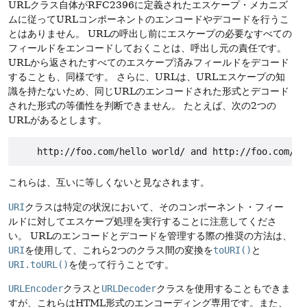
URLクラス自体がRFC2396に定義されたエスケープ・メカニズ
ムに従ってURLコンポーネントのエンコードやデコードを行うこ
とはありません。
URLの呼出し前にエスケープの必要なすべての
フィールドをエンコードしておくことは、呼出し元の責任です。
URLから返されたすべてのエスケープ済みフィールドをデコード
することも、同様です。
さらに、URLは、URLエスケープの知
識を持たないため、同じURLのエンコードされた形式とデコード
された形式の等価性を判断できません。
たとえば、次の2つの
URLがあるとします。
    http://foo.com/hello world/ and http://foo.com/he
これらは、互いに等しくないと見なされます。
URI
クラスは特定の状況において、そのコンポーネント・フィー
ルドに対してエスケープ処理を実行することに注意してくださ
い。
URLのエンコードとデコードを管理する際の推奨の方法は、
URI
を使用して、これら2つのクラス間の変換を
toURI()
と
URI.toURL()
を使って行うことです。
URLEncoder
クラスと
URLDecoder
クラスを使用することもできま
すが、これらはHTML形式のエンコーディング専用です。また、