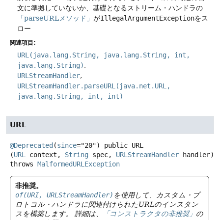
文に準拠していないか、基礎となるストリーム・ハンドラの
「parseURLメソッド」
が
IllegalArgumentException
をス
ロー
関連項目:
URL(java.lang.String, java.lang.String, int,
java.lang.String)
URLStreamHandler
URLStreamHandler.parseURL(java.net.URL,
java.lang.String, int, int)
URL
@Deprecated
(
since
="20") 
public
URL
(
URL
 context, 
String
 spec, 
URLStreamHandler
 handler)
throws
MalformedURLException
非推奨。
of(URI, URLStreamHandler)
を使用して、カスタム・プ
ロトコル・ハンドラに関連付けられたURLのインスタン
スを構築します。
詳細は、
「コンストラクタの非推奨」
の