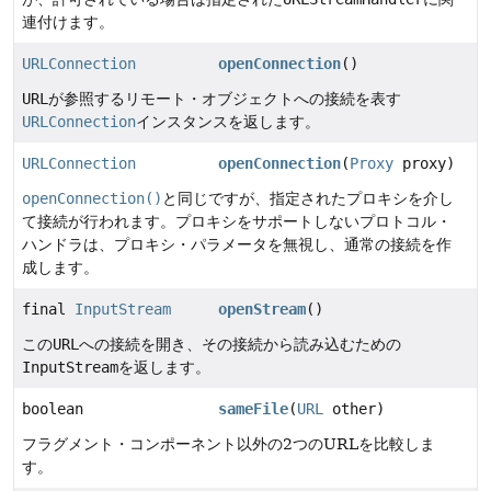
連付けます。
URLConnection
openConnection
()
URL
が参照するリモート・オブジェクトへの接続を表す
URLConnection
インスタンスを返します。
URLConnection
openConnection
(
Proxy
proxy)
openConnection()
と同じですが、指定されたプロキシを介し
て接続が行われます。プロキシをサポートしないプロトコル・
ハンドラは、プロキシ・パラメータを無視し、通常の接続を作
成します。
final
InputStream
openStream
()
この
URL
への接続を開き、その接続から読み込むための
InputStream
を返します。
boolean
sameFile
(
URL
other)
フラグメント・コンポーネント以外の2つのURLを比較しま
す。