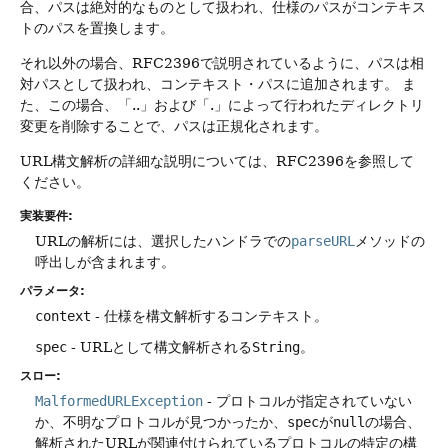
合、パスは絶対的なものとして扱われ、仕様のパスがコンテキス
トのパスを置換します。
それ以外の場合、RFC2396で説明されているように、パスは相
対パスとして扱われ、コンテキスト・パスに追加されます。
ま
た、この場合、「..」および「.」によって行われたディレクトリ
変更を削除することで、パスは正規化されます。
URL構文解析の詳細な説明については、RFC2396を参照して
ください。
実装要件:
URLの解析には、選択したハンドラでの
parseURL
メソッドの
呼出しが含まれます。
パラメータ:
context
- 仕様を構文解析するコンテキスト。
spec
- URLとして構文解析される
String
。
スロー:
MalformedURLException
- プロトコルが指定されていない
か、不明なプロトコルが見つかったか、
spec
が
null
の場合、
解析されたURLが関連付けられているプロトコルの特定の構