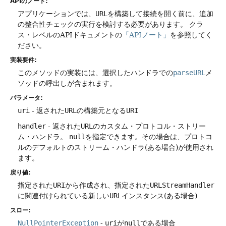
APIのノート:
アプリケーションでは、
URL
を構築して接続を開く前に、追加
の整合性チェックの実行を検討する必要があります。
クラ
ス・レベルのAPIドキュメントの
「APIノート」
を参照してく
ださい。
実装要件:
このメソッドの実装には、選択したハンドラでの
parseURL
メ
ソッドの呼出しが含まれます。
パラメータ:
uri
- 返された
URL
の構築元となる
URI
handler
- 返された
URL
のカスタム・プロトコル・ストリー
ム・ハンドラ。
null
を指定できます。その場合は、プロトコ
ルのデフォルトのストリーム・ハンドラ(ある場合)が使用され
ます。
戻り値:
指定された
URI
から作成され、指定された
URLStreamHandler
に関連付けられている新しい
URL
インスタンス(ある場合)
スロー:
NullPointerException
-
uri
が
null
である場合