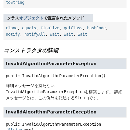
toString
クラス
オブジェクト
で宣言されたメソッド
clone
,
equals
,
finalize
,
getClass
,
hashCode
,
notify
,
notifyAll
,
wait
,
wait
,
wait
コンストラクタの詳細
InvalidAlgorithmParameterException
public
InvalidAlgorithmParameterException
()
詳細メッセージを持たない
InvalidAlgorithmParameterException
を構築します。
詳細
メッセージとは、この例外を記述する
String
です。
InvalidAlgorithmParameterException
public
InvalidAlgorithmParameterException
(
String
 msg)