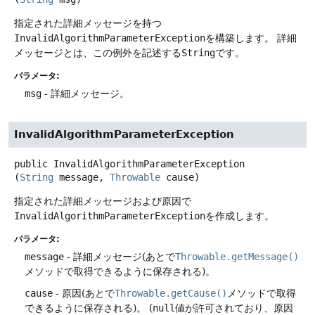
指定された詳細メッセージを持つ
InvalidAlgorithmParameterException
を構築します。
詳細
メッセージとは、この例外を記述する
String
です。
パラメータ:
msg
- 詳細メッセージ。
InvalidAlgorithmParameterException
public
InvalidAlgorithmParameterException
(
String
 message, 
Throwable
 cause)
指定された詳細メッセージおよび原因で
InvalidAlgorithmParameterException
を作成します。
パラメータ:
message
- 詳細メッセージ(あとで
Throwable.getMessage()
メソッドで取得できるように保存される)。
cause
- 原因(あとで
Throwable.getCause()
メソッドで取得
できるように保存される)。
(
null
値が許可されており、原因