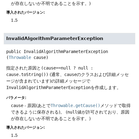
が存在しないか不明であることを示す。)
導入されたバージョン:
1.5
InvalidAlgorithmParameterException
public
InvalidAlgorithmParameterException
(
Throwable
 cause)
指定された原因と
(cause==null ? null :
cause.toString())
(通常、
cause
のクラスおよび詳細メッセ
ージが含まれています)の詳細メッセージで
InvalidAlgorithmParameterException
を作成します。
パラメータ:
cause
- 原因(あとで
Throwable.getCause()
メソッドで取得
できるように保存される)。
(
null
値が許可されており、原因
が存在しないか不明であることを示す。)
導入されたバージョン:
1.5