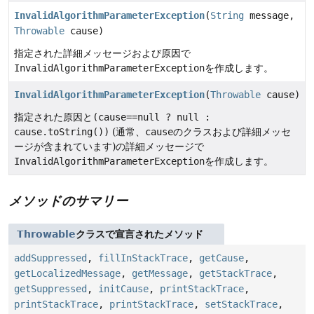
InvalidAlgorithmParameterException
(
String
message,
Throwable
cause)
指定された詳細メッセージおよび原因で
InvalidAlgorithmParameterException
を作成します。
InvalidAlgorithmParameterException
(
Throwable
cause)
指定された原因と
(cause==null ? null :
cause.toString())
(通常、
cause
のクラスおよび詳細メッセ
ージが含まれています)の詳細メッセージで
InvalidAlgorithmParameterException
を作成します。
メソッドのサマリー
Throwable
クラスで宣言されたメソッド
addSuppressed
,
fillInStackTrace
,
getCause
,
getLocalizedMessage
,
getMessage
,
getStackTrace
,
getSuppressed
,
initCause
,
printStackTrace
,
printStackTrace
,
printStackTrace
,
setStackTrace
,