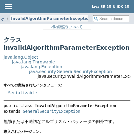
Java SE 25 & JDK 25
ity
InvalidAlgorithmParameterException
機械翻訳について
クラス
InvalidAlgorithmParameterException
java.lang.Object
java.lang.Throwable
java.lang.Exception
java.security.GeneralSecurityException
java.security.InvalidAlgorithmParameterExce
すべての実装されたインタフェース:
Serializable
public class 
InvalidAlgorithmParameterException
extends 
GeneralSecurityException
無効または不適切なアルゴリズム・パラメータの例外です。
導入されたバージョン: