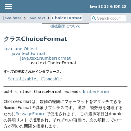
Java SE 25 & JDK 25
java.base
java.text
ChoiceFormat
機械翻訳について
クラスChoiceFormat
java.lang.Object
java.text.Format
java.text.NumberFormat
java.text.ChoiceFormat
すべての実装されたインタフェース:
Serializable
,
Cloneable
public class 
ChoiceFormat
extends 
NumberFormat
ChoiceFormat
は、数値の範囲にフォーマットをアタッチできる
NumberFormat
の具象サブクラスです。
通常、複数形を処理する
ために
MessageFormat
で使用されます。
この選択項目はdouble
の昇順リストで指定され、それぞれの項目は、次の項目までの一
方が開いた間隔を指定します。