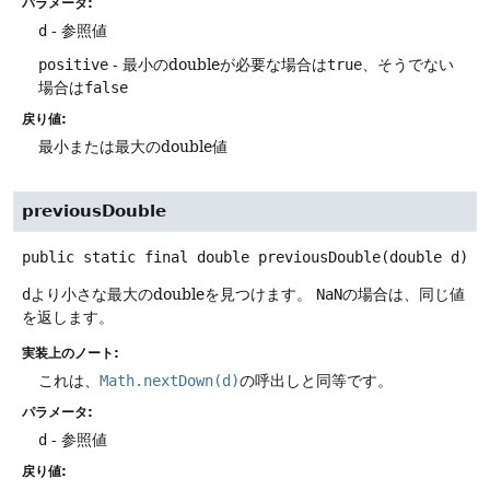
パラメータ:
d
- 参照値
positive
- 最小のdoubleが必要な場合は
true
、そうでない
場合は
false
戻り値:
最小または最大のdouble値
previousDouble
public static final
double
previousDouble
(double d)
d
より小さな最大のdoubleを見つけます。
NaN
の場合は、同じ値
を返します。
実装上のノート:
これは、
Math.nextDown(d)
の呼出しと同等です。
パラメータ:
d
- 参照値
戻り値: