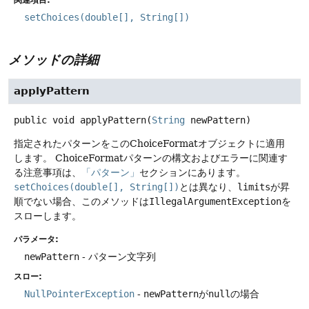
関連項目:
setChoices(double[], String[])
メソッドの詳細
applyPattern
public
void
applyPattern
(
String
 newPattern)
指定されたパターンをこのChoiceFormatオブジェクトに適用
します。
ChoiceFormatパターンの構文およびエラーに関連す
る注意事項は、
「パターン」
セクションにあります。
setChoices(double[], String[])
とは異なり、
limits
が昇
順でない場合、このメソッドは
IllegalArgumentException
を
スローします。
パラメータ:
newPattern
- パターン文字列
スロー:
NullPointerException
-
newPattern
が
null
の場合