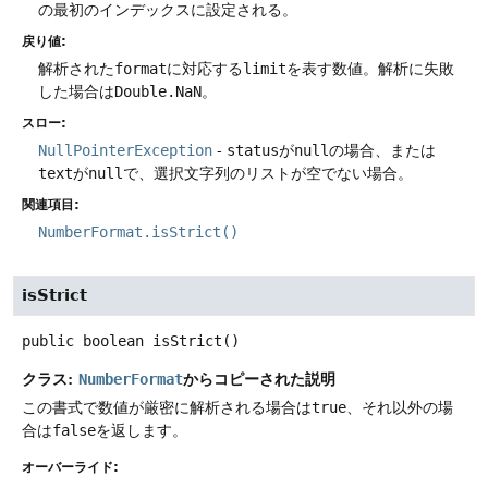
の最初のインデックスに設定される。
戻り値:
解析された
format
に対応する
limit
を表す数値。解析に失敗
した場合は
Double.NaN
。
スロー:
NullPointerException
-
status
が
null
の場合、または
text
が
null
で、選択文字列のリストが空でない場合。
関連項目:
NumberFormat.isStrict()
isStrict
public
boolean
isStrict
()
クラス:
からコピーされた説明
NumberFormat
この書式で数値が厳密に解析される場合は
true
、それ以外の場
合は
false
を返します。
オーバーライド: