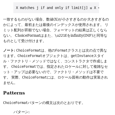
一致するものがない場合、数値(X)が小さすぎるのか大きすぎるの
かによって、最初または最後のインデックスが使用されます。
リ
ミット配列が昇順でない場合、フォーマットの結果は正しくなら
ない。
ChoiceFormatはまた、
\u221E
をinfinity(INF)と同等な
ものとして受け付けます。
ノート:
ChoiceFormat
は、他の
Format
クラスとは次の点で異な
ります。
ChoiceFormat
オブジェクトは、
getInstance
スタイ
ル・ファクトリ・メソッドではなく、コンストラクタで作成しま
す。
ChoiceFormat
では、指定されたロケールに対して複雑なセ
ット・アップは必要ないので、ファクトリ・メソッドは不要で
す。
実際、
ChoiceFormat
には、ロケール固有の動作は実装され
ません。
Patterns
ChoiceFormat
パターンの構文は次のとおりです。
パターン: