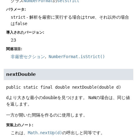
クラス
NumberFormat
の
setStrict
パラメータ:
strict
- 解析を厳密に実行する場合は
true
、それ以外の場合
は
false
導入されたバージョン:
23
関連項目:
非厳密セクション
NumberFormat.isStrict()
nextDouble
public static final
double
nextDouble
(double d)
d
より大きな最小のdoubleを見つけます。
NaN
の場合は、同じ値
を返します。
一方が開いた間隔を作るのに使用します。
実装上のノート:
これは、
Math.nextUp(d)
の呼出しと同等です。