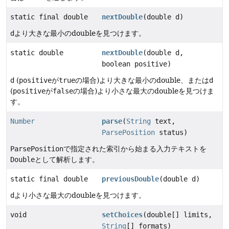
static final double
nextDouble
(double d)
d
より大きな最小のdoubleを見つけます。
static double
nextDouble
(double d,
boolean positive)
d
(
positive
が
true
の場合)より大きな最小のdouble、または
d
(
positive
が
false
の場合)より小さな最大のdoubleを見つけま
す。
Number
parse
(
String
text,
ParsePosition
status)
ParsePosition
で指定された索引から始まる入力テキストを
Double
として解析します。
static final double
previousDouble
(double d)
d
より小さな最大のdoubleを見つけます。
void
setChoices
(double[] limits,
String
[] formats)