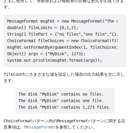
ともに使用して、単数形および複数形の正確な形式を生成できま
す。
MessageFormat msgFmt = new MessageFormat("The disk \"
double[] fileLimits = {0,1,2};

String[] filePart = {"no files","one file","{1,number
ChoiceFormat fileChoices = new ChoiceFormat(fileLimit
msgFmt.setFormatByArgumentIndex(1, fileChoices);

Object[] args = {"MyDisk", 1273};

fileCount
にさまざまな値を設定した場合の出力結果を次に示し
ます。
The disk "MyDisk" contains no files.

The disk "MyDisk" contains one file.

ChoiceFormat
パターン内の
MessageFormat
パターンに関する注
意事項は、
MessageFormat
を参照してください。