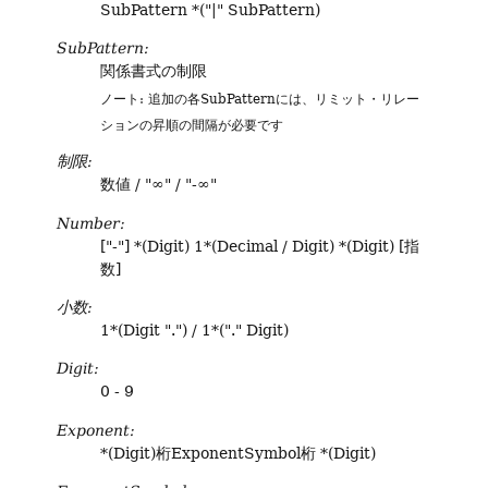
SubPattern *("|" SubPattern)
SubPattern:
関係書式の制限
ノート: 追加の各SubPatternには、リミット・リレー
ションの昇順の間隔が必要です
制限:
数値 / "∞" / "-∞"
Number:
["-"] *(Digit) 1*(Decimal / Digit) *(Digit) [指
数]
小数:
1*(Digit ".") / 1*("."
Digit)
Digit:
0 - 9
Exponent:
*(Digit)桁ExponentSymbol桁 *(Digit)