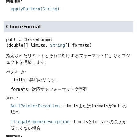
関連項目:
applyPattern(String)
ChoiceFormat
public
ChoiceFormat
(double[] limits, 
String
[] formats)
指定されたリミットとそれに対応するフォーマットによりオブジ
ェクトを構築します。
パラメータ:
limits
- 昇順のリミット
formats
- 対応するフォーマット文字列
スロー:
NullPointerException
-
limits
または
formats
が
null
の
場合
IllegalArgumentException
-
limits
と
formats
の長さが
等しくない場合