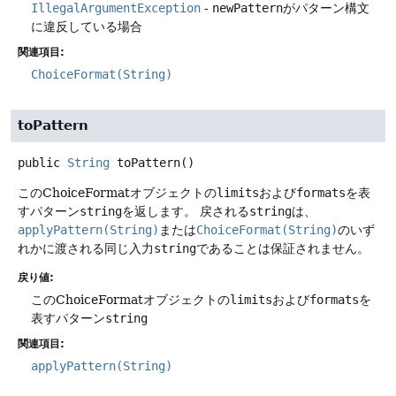
IllegalArgumentException
-
newPattern
がパターン構文
に違反している場合
関連項目:
ChoiceFormat(String)
toPattern
public
String
toPattern
()
このChoiceFormatオブジェクトの
limits
および
formats
を表
すパターン
string
を返します。
戻される
string
は、
applyPattern(String)
または
ChoiceFormat(String)
のいず
れかに渡される同じ入力
string
であることは保証されません。
戻り値:
このChoiceFormatオブジェクトの
limits
および
formats
を
表すパターン
string
関連項目:
applyPattern(String)