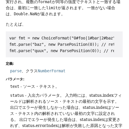
実行され、複数の
format
が同等の強度でテキストと一致する場
合は、最初に一致した
limit
が返されます。
一致がない場合
は、
Double.NaN
が返されます。
たとえば、
var fmt = new ChoiceFormat("0#foo|1#bar|2#baz");

fmt.parse("baz", new ParsePosition(0)); // returns 2
定義:
parse
、クラス
NumberFormat
パラメータ:
text
- ソース・テキスト。
status
- 入出力パラメータ。
入力時には、status.indexフィ
ールドは解析されるソース・テキストの最初の文字を示す。
出口でエラーが発生しなかった場合は、status.indexはソー
ス・テキスト内の解析されていない最初の文字に設定され
る。
出口でエラーが発生した場合は、status.indexは変更さ
れず、status.errorIndexは解析が失敗した原因となった文字