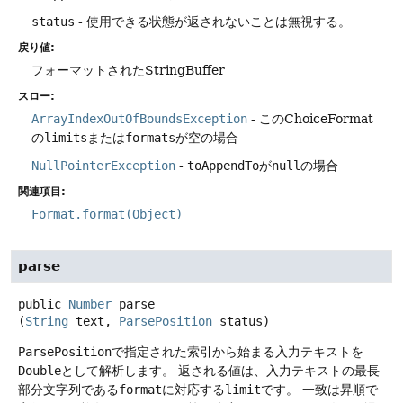
status
- 使用できる状態が返されないことは無視する。
戻り値:
フォーマットされたStringBuffer
スロー:
ArrayIndexOutOfBoundsException
- このChoiceFormat
の
limits
または
formats
が空の場合
NullPointerException
-
toAppendTo
が
null
の場合
関連項目:
Format.format(Object)
parse
public
Number
parse
(
String
 text, 
ParsePosition
 status)
ParsePosition
で指定された索引から始まる入力テキストを
Double
として解析します。
返される値は、入力テキストの最長
部分文字列である
format
に対応する
limit
です。
一致は昇順で