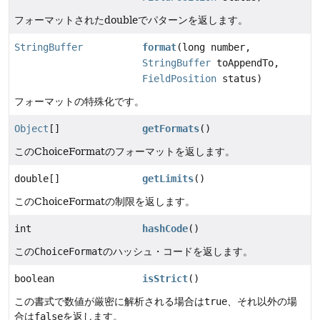
フォーマットされたdoubleでパターンを返します。
StringBuffer
format
(long number,
StringBuffer
toAppendTo,
FieldPosition
status)
フォーマットの特殊化です。
Object
[]
getFormats
()
このChoiceFormatのフォーマットを返します。
double[]
getLimits
()
このChoiceFormatの制限を返します。
int
hashCode
()
この
ChoiceFormat
のハッシュ・コードを返します。
boolean
isStrict
()
この書式で数値が厳密に解析される場合は
true
、それ以外の場
合は
false
を返します。