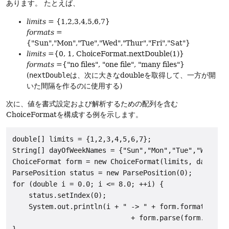
あります。
たとえば、
limits
= {1,2,3,4,5,6,7}
formats
=
{"Sun","Mon","Tue","Wed","Thur","Fri","Sat"}
limits
={0, 1, ChoiceFormat.nextDouble(1)}
formats
={"no files", "one file", "many files"}
(
nextDouble
は、次に大きなdoubleを取得して、一方が開
いた間隔を作るのに使用する)
次に、値を書式設定および解析するための配列を含む
ChoiceFormatを構成する例を示します。
double[] limits = {1,2,3,4,5,6,7};

String[] dayOfWeekNames = {"Sun","Mon","Tue","Wed","T
ChoiceFormat form = new ChoiceFormat(limits, dayOfWee
ParsePosition status = new ParsePosition(0);

for (double i = 0.0; i <= 8.0; ++i) {

    status.setIndex(0);

    System.out.println(i + " -> " + form.format(i) + 
                             + form.parse(form.format