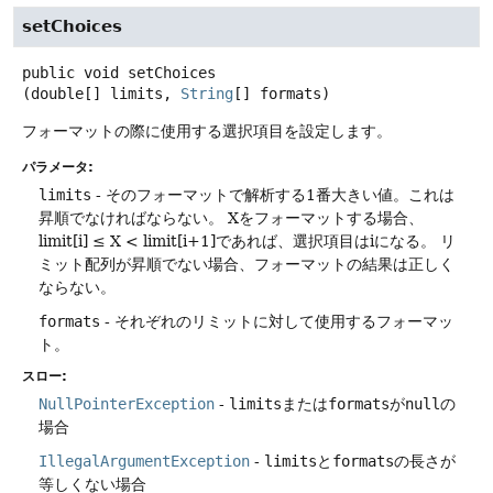
setChoices
public
void
setChoices
(double[] limits, 
String
[] formats)
フォーマットの際に使用する選択項目を設定します。
パラメータ:
limits
- そのフォーマットで解析する1番大きい値。これは
昇順でなければならない。
Xをフォーマットする場合、
limit[i] ≤ X < limit[i+1]であれば、選択項目はiになる。
リ
ミット配列が昇順でない場合、フォーマットの結果は正しく
ならない。
formats
- それぞれのリミットに対して使用するフォーマッ
ト。
スロー:
NullPointerException
-
limits
または
formats
が
null
の
場合
IllegalArgumentException
-
limits
と
formats
の長さが
等しくない場合