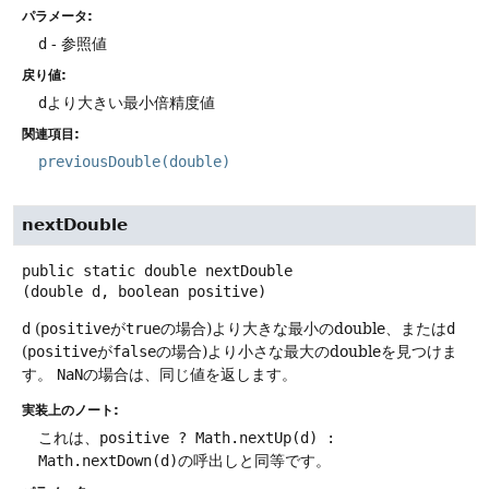
パラメータ:
d
- 参照値
戻り値:
d
より大きい最小倍精度値
関連項目:
previousDouble(double)
nextDouble
public static
double
nextDouble
(double d, boolean positive)
d
(
positive
が
true
の場合)より大きな最小のdouble、または
d
(
positive
が
false
の場合)より小さな最大のdoubleを見つけま
す。
NaN
の場合は、同じ値を返します。
実装上のノート:
これは、
positive ? Math.nextUp(d) :
Math.nextDown(d)
の呼出しと同等です。