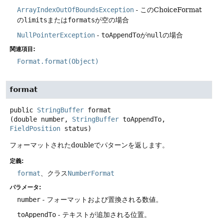
ArrayIndexOutOfBoundsException
- このChoiceFormat
の
limits
または
formats
が空の場合
NullPointerException
-
toAppendTo
が
null
の場合
関連項目:
Format.format(Object)
format
public
StringBuffer
format
(double number, 
StringBuffer
 toAppendTo, 
FieldPosition
 status)
フォーマットされたdoubleでパターンを返します。
定義:
format
、クラス
NumberFormat
パラメータ:
number
- フォーマットおよび置換される数値。
toAppendTo
- テキストが追加される位置。