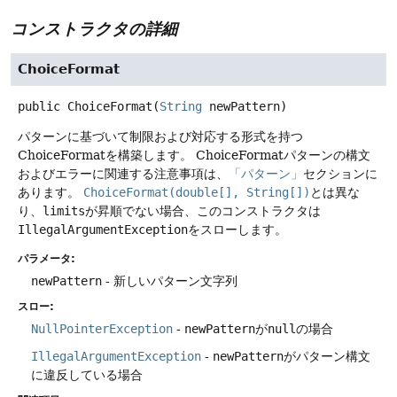
コンストラクタの詳細
ChoiceFormat
public
ChoiceFormat
(
String
 newPattern)
パターンに基づいて制限および対応する形式を持つ
ChoiceFormatを構築します。
ChoiceFormatパターンの構文
およびエラーに関連する注意事項は、
「パターン」
セクションに
あります。
ChoiceFormat(double[], String[])
とは異な
り、
limits
が昇順でない場合、このコンストラクタは
IllegalArgumentException
をスローします。
パラメータ:
newPattern
- 新しいパターン文字列
スロー:
NullPointerException
-
newPattern
が
null
の場合
IllegalArgumentException
-
newPattern
がパターン構文
に違反している場合