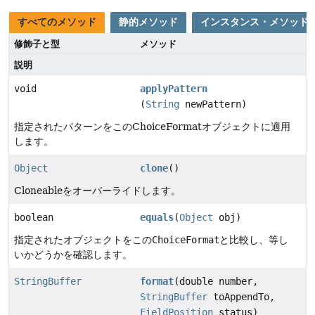
すべてのメソッド
静的メソッド
インスタンス・メソッド
修飾子と型
メソッド
説明
void
applyPattern
(
String
newPattern)
指定されたパターンをこのChoiceFormatオブジェクトに適用
します。
Object
clone
()
Cloneableをオーバーライドします。
boolean
equals
(
Object
obj)
指定されたオブジェクトをこの
ChoiceFormat
と比較し、等し
いかどうかを確認します。
StringBuffer
format
(double number,
StringBuffer
toAppendTo,
FieldPosition
status)