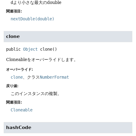
d
より小さな最大のdouble
関連項目:
nextDouble(double)
clone
public
Object
clone
()
Cloneableをオーバーライドします。
オーバーライド:
clone
、クラス
NumberFormat
戻り値:
このインスタンスの複製。
関連項目:
Cloneable
hashCode