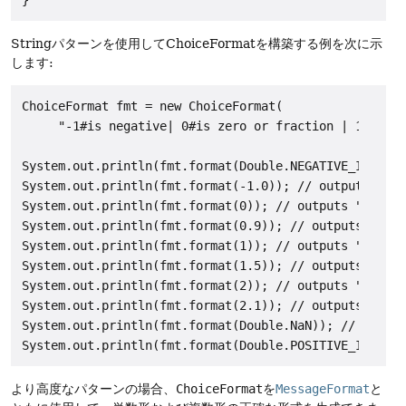
Stringパターンを使用してChoiceFormatを構築する例を次に示
します:
ChoiceFormat fmt = new ChoiceFormat(

     "-1#is negative| 0#is zero or fraction | 1#is on
System.out.println(fmt.format(Double.NEGATIVE_INFINIT
System.out.println(fmt.format(-1.0)); // outputs "is 
System.out.println(fmt.format(0)); // outputs "is zer
System.out.println(fmt.format(0.9)); // outputs "is z
System.out.println(fmt.format(1)); // outputs "is one
System.out.println(fmt.format(1.5)); // outputs "is 1
System.out.println(fmt.format(2)); // outputs "is two
System.out.println(fmt.format(2.1)); // outputs "is m
System.out.println(fmt.format(Double.NaN)); // output
より高度なパターンの場合、
ChoiceFormat
を
MessageFormat
と