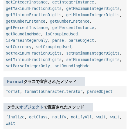
getIntegerInstance
,
getIntegerInstance
,
getMaximumFractionDigits
,
getMaximumIntegerDigits
,
getMinimumFractionDigits
,
getMinimumIntegerDigits
,
getNumberInstance
,
getNumberInstance
,
getPercentInstance
,
getPercentInstance
,
getRoundingMode
,
isGroupingUsed
,
isParseIntegerOnly
,
parse
,
parseObject
,
setCurrency
,
setGroupingUsed
,
setMaximumFractionDigits
,
setMaximumIntegerDigits
,
setMinimumFractionDigits
,
setMinimumIntegerDigits
,
setParseIntegerOnly
,
setRoundingMode
Format
クラスで宣言されたメソッド
format
,
formatToCharacterIterator
,
parseObject
クラス
オブジェクト
で宣言されたメソッド
finalize
,
getClass
,
notify
,
notifyAll
,
wait
,
wait
,
wait