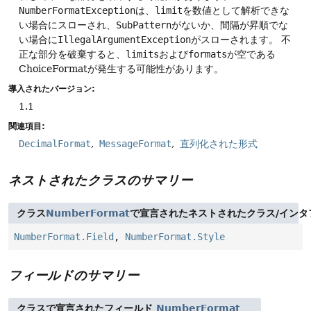
NumberFormatException
は、
limit
を数値として解析できな
い場合にスローされ、
SubPattern
がないか、間隔が昇順でな
い場合に
IllegalArgumentException
がスローされます。
不
正な部分を破棄すると、
limits
および
formats
が空である
ChoiceFormatが発生する可能性があります。
導入されたバージョン:
1.1
関連項目:
DecimalFormat
MessageFormat
直列化された形式
ネストされたクラスのサマリー
クラス
NumberFormat
で宣言されたネストされたクラス/インタ
NumberFormat.Field
,
NumberFormat.Style
フィールドのサマリー
クラスで宣言されたフィールド
NumberFormat