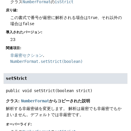
クラス
NumberFormat
の
isStrict
戻り値:
この書式で番号が厳密に解析される場合は
true
、それ以外の
場合は
false
導入されたバージョン:
23
関連項目:
非厳密セクション
NumberFormat.setStrict(boolean)
setStrict
public
void
setStrict
(boolean strict)
クラス:
からコピーされた説明
NumberFormat
解析する非厳密値を変更します。
解析は厳密でも非厳密でもか
まいません。デフォルトでは非厳密です。
オーバーライド: