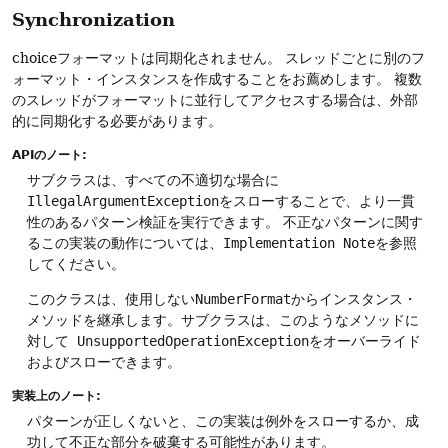
Synchronization
choiceフォーマットは同期化されません。
スレッドごとに別のフ
ォーマット・インスタンスを作成することをお薦めします。
複数
のスレッドがフォーマットに並行してアクセスする場合は、外部
的に同期化する必要があります。
APIのノート:
サブクラスは、すべての不適切な場合に
IllegalArgumentException
をスローすることで、より一貫
性のあるパターン検証を実行できます。
不正なパターンに関す
るこの実装の動作については、
Implementation Note
を参照
してください。
このクラスは、使用しない
NumberFormat
からインスタンス・
メソッドを継承します。サブクラスは、このようなメソッドに
対して
UnsupportedOperationException
をオーバーライド
およびスローできます。
実装上のノート:
パターンが正しくないと、この実装は例外をスローするか、成
功して不正な部分を破棄する可能性があります。