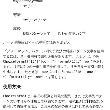
ExponentSymbol:
"e" / "E"
関連:
"#" / "<" / "≤"
書式:
特殊パターン文字「|」以外の任意の文字
ノート:関係≤は<=と同等ではありません
「フォーマット」
パターン内で予約済の特殊パターン文字を使用
するには、単一引用符で囲む必要があります。
たとえば、
new
ChoiceFormat("1#'|'foo'|'").format(1)
は
"|foo|"
を返し
ます。
1行に2つの一重引用符を使用して、リテラル一重引用符を
生成します。
たとえば、
new ChoiceFormat("1# ''one''
").format(1)
は
" 'one' "
を返します。
使用方法
ChoiceFormat
は、書式の配列と制限の配列、または文字列パタ
ーンのいずれかを使用して構築できます。
書式配列と制限配列を
使用して構築する場合、これらの配列の長さは同じである必要が