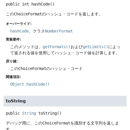
public
int
hashCode
()
この
ChoiceFormat
のハッシュ・コードを返します。
オーバーライド:
hashCode
、クラス
NumberFormat
実装要件:
このメソッドは、
getFormats()
および
getLimits()
によっ
て返される値を使用してハッシュ・コード値を計算します。
戻り値:
この
ChoiceFormat
のハッシュ・コード
関連項目:
Object.hashCode()
toString
public
String
toString
()
デバッグ用に、この
ChoiceFormat
を識別する文字列を返しま
す。