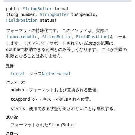
public
StringBuffer
format
(long number, 
StringBuffer
 toAppendTo, 
FieldPosition
 status)
フォーマットの特殊化です。
このメソッドは、実際に
format(double, StringBuffer, FieldPosition)
をコール
します。
したがって、サポートされているlongの範囲は、
doubleで格納できる範囲とのみ等しくなります。
これが実際の
制限となることはありません。
定義:
format
、クラス
NumberFormat
パラメータ:
number
- フォーマットおよび置換される数値。
toAppendTo
- テキストが追加される位置。
status
- 使用できる状態が返されないことは無視する。
戻り値:
フォーマットされたStringBuffer
スロー: