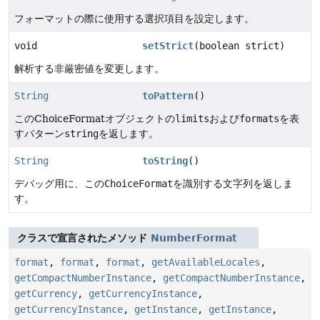
フォーマットの際に使用する選択項目を設定します。
void
setStrict
(boolean strict)
解析する非厳密値を変更します。
String
toPattern
()
このChoiceFormatオブジェクトの
limits
および
formats
を表
すパターン
string
を返します。
String
toString
()
デバッグ用に、この
ChoiceFormat
を識別する文字列を返しま
す。
クラスで宣言されたメソッド
NumberFormat
format
,
format
,
format
,
getAvailableLocales
,
getCompactNumberInstance
,
getCompactNumberInstance
,
getCurrency
,
getCurrencyInstance
,
getCurrencyInstance
,
getInstance
,
getInstance
,