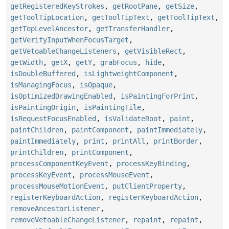
getRegisteredKeyStrokes
,
getRootPane
,
getSize
,
getToolTipLocation
,
getToolTipText
,
getToolTipText
,
getTopLevelAncestor
,
getTransferHandler
,
getVerifyInputWhenFocusTarget
,
getVetoableChangeListeners
,
getVisibleRect
,
getWidth
,
getX
,
getY
,
grabFocus
,
hide
,
isDoubleBuffered
,
isLightweightComponent
,
isManagingFocus
,
isOpaque
,
isOptimizedDrawingEnabled
,
isPaintingForPrint
,
isPaintingOrigin
,
isPaintingTile
,
isRequestFocusEnabled
,
isValidateRoot
,
paint
,
paintChildren
,
paintComponent
,
paintImmediately
,
paintImmediately
,
print
,
printAll
,
printBorder
,
printChildren
,
printComponent
,
processComponentKeyEvent
,
processKeyBinding
,
processKeyEvent
,
processMouseEvent
,
processMouseMotionEvent
,
putClientProperty
,
registerKeyboardAction
,
registerKeyboardAction
,
removeAncestorListener
,
removeVetoableChangeListener
,
repaint
,
repaint
,