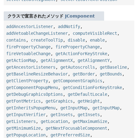
クラスで宣言されたメソッド
JComponent
addAncestorListener
,
addNotify
,
addVetoableChangeListener
,
computeVisibleRect
,
contains
,
createToolTip
,
disable
,
enable
,
firePropertyChange
,
firePropertyChange
,
fireVetoableChange
,
getActionForKeyStroke
,
getActionMap
,
getAlignmentX
,
getAlignmentY
,
getAncestorListeners
,
getAutoscrolls
,
getBaseline
,
getBaselineResizeBehavior
,
getBorder
,
getBounds
,
getClientProperty
,
getComponentGraphics
,
getComponentPopupMenu
,
getConditionForKeyStroke
,
getDebugGraphicsOptions
,
getDefaultLocale
,
getFontMetrics
,
getGraphics
,
getHeight
,
getInheritsPopupMenu
,
getInputMap
,
getInputMap
,
getInputVerifier
,
getInsets
,
getInsets
,
getListeners
,
getLocation
,
getMaximumSize
,
getMinimumSize
,
getNextFocusableComponent
,
getPopupLocation
,
getPreferredSize
,