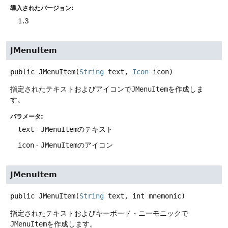
導入されたバージョン:
1.3
JMenuItem
public
JMenuItem
(
String
 text, 
Icon
 icon)
指定されたテキストおよびアイコンで
JMenuItem
を作成しま
す。
パラメータ:
text
-
JMenuItem
のテキスト
icon
-
JMenuItem
のアイコン
JMenuItem
public
JMenuItem
(
String
 text, int mnemonic)
指定されたテキストおよびキーボード・ニーモニックで
JMenuItem
を作成します。