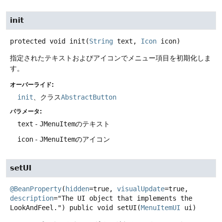
init
protected
void
init
(
String
 text, 
Icon
 icon)
指定されたテキストおよびアイコンでメニュー項目を初期化しま
す。
オーバーライド:
init
、クラス
AbstractButton
パラメータ:
text
-
JMenuItem
のテキスト
icon
-
JMenuItem
のアイコン
setUI
@BeanProperty
(
hidden
=true, 
visualUpdate
=true, 
description
="The UI object that implements the 
LookAndFeel.") 
public
void
setUI
(
MenuItemUI
 ui)