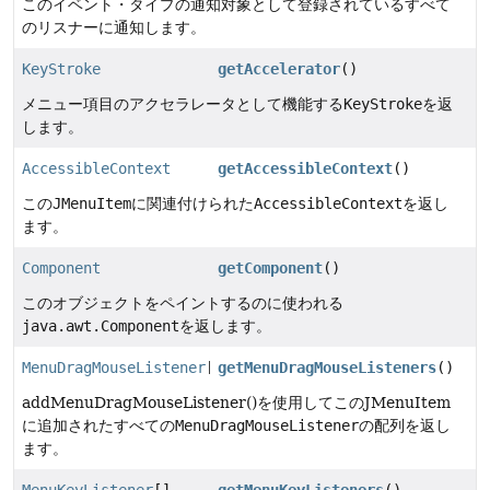
このイベント・タイプの通知対象として登録されているすべて
のリスナーに通知します。
KeyStroke
getAccelerator
()
メニュー項目のアクセラレータとして機能する
KeyStroke
を返
します。
AccessibleContext
getAccessibleContext
()
この
JMenuItem
に関連付けられた
AccessibleContext
を返し
ます。
Component
getComponent
()
このオブジェクトをペイントするのに使われる
java.awt.Component
を返します。
MenuDragMouseListener
[]
getMenuDragMouseListeners
()
addMenuDragMouseListener()を使用してこのJMenuItem
に追加されたすべての
MenuDragMouseListener
の配列を返し
ます。
MenuKeyListener
[]
getMenuKeyListeners
()