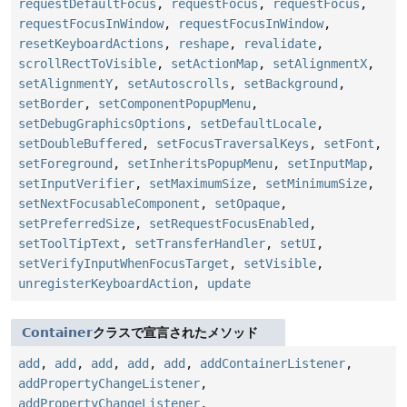
requestDefaultFocus
,
requestFocus
,
requestFocus
,
requestFocusInWindow
,
requestFocusInWindow
,
resetKeyboardActions
,
reshape
,
revalidate
,
scrollRectToVisible
,
setActionMap
,
setAlignmentX
,
setAlignmentY
,
setAutoscrolls
,
setBackground
,
setBorder
,
setComponentPopupMenu
,
setDebugGraphicsOptions
,
setDefaultLocale
,
setDoubleBuffered
,
setFocusTraversalKeys
,
setFont
,
setForeground
,
setInheritsPopupMenu
,
setInputMap
,
setInputVerifier
,
setMaximumSize
,
setMinimumSize
,
setNextFocusableComponent
,
setOpaque
,
setPreferredSize
,
setRequestFocusEnabled
,
setToolTipText
,
setTransferHandler
,
setUI
,
setVerifyInputWhenFocusTarget
,
setVisible
,
unregisterKeyboardAction
,
update
Container
クラスで宣言されたメソッド
add
,
add
,
add
,
add
,
add
,
addContainerListener
,
addPropertyChangeListener
,
addPropertyChangeListener
,