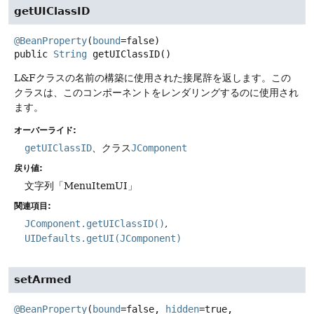
getUIClassID
@BeanProperty
(
bound
=false) 
public
String
getUIClassID
()
L&Fクラスの名前の構築に使用された接尾辞を返します。この
クラスは、このコンポーネントをレンダリングするのに使用され
ます。
オーバーライド:
getUIClassID
、クラス
JComponent
戻り値:
文字列「MenuItemUI」
関連項目:
JComponent.getUIClassID()
UIDefaults.getUI(JComponent)
setArmed
@BeanProperty
(
bound
=false, 
hidden
=true, 