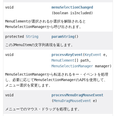
void
menuSelectionChanged
(boolean isIncluded)
MenuElement
が選択されるか選択を解除されると
MenuSelectionManager
から呼び出されます。
protected
String
paramString
()
この
JMenuItem
の文字列表現を返します。
void
processKeyEvent
(
KeyEvent
e,
MenuElement
[] path,
MenuSelectionManager
manager)
MenuSelectionManager
から転送されるキー・イベントを処理
し、必要に応じて
MenuSelectionManager
のAPIを使用して、
メニュー選択を変更します。
void
processMenuDragMouseEvent
(
MenuDragMouseEvent
e)
メニューでのマウス・ドラッグを処理します。