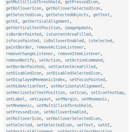
getMultiClickThreshhold
,
getPressedIcon
,
getRolloverIcon
,
getRolloverSelectedIcon
,
getSelectedIcon
,
getSelectedObjects
,
getText
,
getUI
,
getVerticalAlignment
,
getVerticalTextPosition
,
imageUpdate
,
isBorderPainted
,
isContentAreaFilled
,
isFocusPainted
,
isRolloverEnabled
,
isSelected
,
paintBorder
,
removeActionListener
,
removeChangeListener
,
removeItemListener
,
removeNotify
,
setAction
,
setActionCommand
,
setBorderPainted
,
setContentAreaFilled
,
setDisabledIcon
,
setDisabledSelectedIcon
,
setDisplayedMnemonicIndex
,
setFocusPainted
,
setHideActionText
,
setHorizontalAlignment
,
setHorizontalTextPosition
,
setIcon
,
setIconTextGap
,
setLabel
,
setLayout
,
setMargin
,
setMnemonic
,
setMnemonic
,
setMultiClickThreshhold
,
setPressedIcon
,
setRolloverEnabled
,
setRolloverIcon
,
setRolloverSelectedIcon
,
setSelected
,
setSelectedIcon
,
setText
,
setUI
,
setVerticalAlignment
,
setVerticalTextPosition