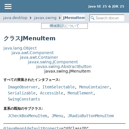
Java SE 25 & JDK 25
java.desktop
javax.swing
JMenuItem
機械翻訳について
クラスJMenuItem
java.lang.Object
java.awt.Component
java.awt.Container
javax.swing.JComponent
javax.swing.AbstractButton
javax.swing.JMenuItem
すべての実装されたインタフェース:
ImageObserver
,
ItemSelectable
,
MenuContainer
,
Serializable
,
Accessible
,
MenuElement
,
SwingConstants
直系の既知のサブクラス:
JCheckBoxMenuItem
,
JMenu
,
JRadioButtonMenuItem
@JavaBean
(
defaultProperty
="UIClassID", 