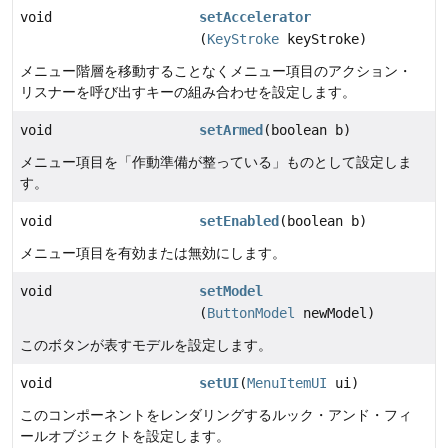
void
setAccelerator
(
KeyStroke
keyStroke)
メニュー階層を移動することなくメニュー項目のアクション・
リスナーを呼び出すキーの組み合わせを設定します。
void
setArmed
(boolean b)
メニュー項目を「作動準備が整っている」ものとして設定しま
す。
void
setEnabled
(boolean b)
メニュー項目を有効または無効にします。
void
setModel
(
ButtonModel
newModel)
このボタンが表すモデルを設定します。
void
setUI
(
MenuItemUI
ui)
このコンポーネントをレンダリングするルック・アンド・フィ
ールオブジェクトを設定します。