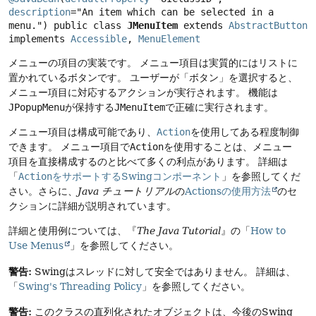
description
="An item which can be selected in a 
menu.") 
public class 
JMenuItem
extends 
AbstractButton
implements 
Accessible
, 
MenuElement
メニューの項目の実装です。
メニュー項目は実質的にはリストに
置かれているボタンです。
ユーザーが「ボタン」を選択すると、
メニュー項目に対応するアクションが実行されます。
機能は
JPopupMenu
が保持する
JMenuItem
で正確に実行されます。
メニュー項目は構成可能であり、
Action
を使用してある程度制御
できます。
メニュー項目で
Action
を使用することは、メニュー
項目を直接構成するのと比べて多くの利点があります。
詳細は
「
Action
をサポートするSwingコンポーネント
」を参照してくだ
さい。さらに、
Java チュートリアル
の
Actionsの使用方法
のセ
クションに詳細が説明されています。
詳細と使用例については、『
The Java Tutorial
』の「
How to
Use Menus
」を参照してください。
警告:
Swingはスレッドに対して安全ではありません。
詳細は、
「
Swing's Threading Policy
」を参照してください。
警告:
このクラスの直列化されたオブジェクトは、今後のSwing