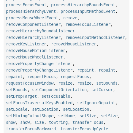
processFocusEvent
,
processHierarchyBoundsEvent
,
processHierarchyEvent
,
processInputMethodEvent
,
processMouseWheelEvent
,
remove
,
removeComponentListener
,
removeFocusListener
,
removeHierarchyBoundsListener
,
removeHierarchyListener
,
removeInputMethodListener
,
removeKeyListener
,
removeMouseListener
,
removeMouseMotionListener
,
removeMouseWheelListener
,
removePropertyChangeListener
,
removePropertyChangeListener
,
repaint
,
repaint
,
repaint
,
requestFocus
,
requestFocus
,
requestFocusInWindow
,
resize
,
resize
,
setBounds
,
setBounds
,
setComponentOrientation
,
setCursor
,
setDropTarget
,
setFocusable
,
setFocusTraversalKeysEnabled
,
setIgnoreRepaint
,
setLocale
,
setLocation
,
setLocation
,
setMixingCutoutShape
,
setName
,
setSize
,
setSize
,
show
,
show
,
size
,
toString
,
transferFocus
,
transferFocusBackward
,
transferFocusUpCycle