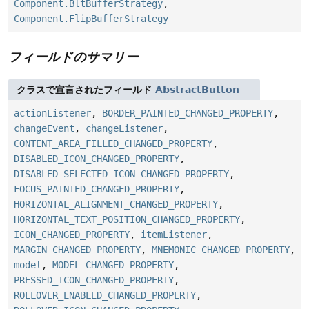
Component.BltBufferStrategy
,
Component.FlipBufferStrategy
フィールドのサマリー
クラスで宣言されたフィールド
AbstractButton
actionListener
,
BORDER_PAINTED_CHANGED_PROPERTY
,
changeEvent
,
changeListener
,
CONTENT_AREA_FILLED_CHANGED_PROPERTY
,
DISABLED_ICON_CHANGED_PROPERTY
,
DISABLED_SELECTED_ICON_CHANGED_PROPERTY
,
FOCUS_PAINTED_CHANGED_PROPERTY
,
HORIZONTAL_ALIGNMENT_CHANGED_PROPERTY
,
HORIZONTAL_TEXT_POSITION_CHANGED_PROPERTY
,
ICON_CHANGED_PROPERTY
,
itemListener
,
MARGIN_CHANGED_PROPERTY
,
MNEMONIC_CHANGED_PROPERTY
,
model
,
MODEL_CHANGED_PROPERTY
,
PRESSED_ICON_CHANGED_PROPERTY
,
ROLLOVER_ENABLED_CHANGED_PROPERTY
,