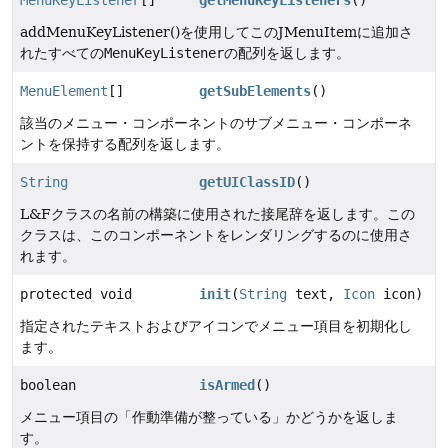
addMenuKeyListener()を使用してこのJMenuItemに追加さ
れたすべての
MenuKeyListener
の配列を返します。
MenuElement
[]
getSubElements
()
該当のメニュー・コンポーネントのサブメニュー・コンポーネ
ントを保持する配列を返します。
String
getUIClassID
()
L&Fクラスの名前の構築に使用された接尾辞を返します。この
クラスは、このコンポーネントをレンダリングするのに使用さ
れます。
protected void
init
(
String
text,
Icon
icon)
指定されたテキストおよびアイコンでメニュー項目を初期化し
ます。
boolean
isArmed
()
メニュー項目の「作動準備が整っている」かどうかを返しま
す。