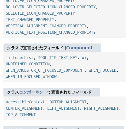
ROLLOVER_ICON_CHANGED_PROPERTY
,
ROLLOVER_SELECTED_ICON_CHANGED_PROPERTY
,
SELECTED_ICON_CHANGED_PROPERTY
,
TEXT_CHANGED_PROPERTY
,
VERTICAL_ALIGNMENT_CHANGED_PROPERTY
,
VERTICAL_TEXT_POSITION_CHANGED_PROPERTY
クラスで宣言されたフィールド
JComponent
listenerList
,
TOOL_TIP_TEXT_KEY
,
ui
,
UNDEFINED_CONDITION
,
WHEN_ANCESTOR_OF_FOCUSED_COMPONENT
,
WHEN_FOCUSED
,
WHEN_IN_FOCUSED_WINDOW
クラス
コンポーネント
で宣言されたフィールド
accessibleContext
,
BOTTOM_ALIGNMENT
,
CENTER_ALIGNMENT
,
LEFT_ALIGNMENT
,
RIGHT_ALIGNMENT
,
TOP_ALIGNMENT