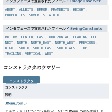
インタフェースで宣言されたフィールド
ImageObserver
ABORT
,
ALLBITS
,
ERROR
,
FRAMEBITS
,
HEIGHT
,
PROPERTIES
,
SOMEBITS
,
WIDTH
インタフェースで宣言されたフィールド
SwingConstants
BOTTOM
,
CENTER
,
EAST
,
HORIZONTAL
,
LEADING
,
LEFT
,
NEXT
,
NORTH
,
NORTH_EAST
,
NORTH_WEST
,
PREVIOUS
,
RIGHT
,
SOUTH
,
SOUTH_EAST
,
SOUTH_WEST
,
TOP
,
TRAILING
,
VERTICAL
,
WEST
コンストラクタのサマリー
コンストラクタ
コンストラクタ
説明
JMenuItem
()
テキストおよびアイコンを指定しないで
JMenuItem
を作成しま