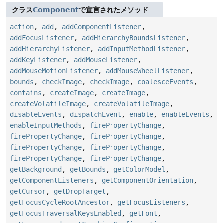
クラス
Component
で宣言されたメソッド
action
,
add
,
addComponentListener
,
addFocusListener
,
addHierarchyBoundsListener
,
addHierarchyListener
,
addInputMethodListener
,
addKeyListener
,
addMouseListener
,
addMouseMotionListener
,
addMouseWheelListener
,
bounds
,
checkImage
,
checkImage
,
coalesceEvents
,
contains
,
createImage
,
createImage
,
createVolatileImage
,
createVolatileImage
,
disableEvents
,
dispatchEvent
,
enable
,
enableEvents
,
enableInputMethods
,
firePropertyChange
,
firePropertyChange
,
firePropertyChange
,
firePropertyChange
,
firePropertyChange
,
firePropertyChange
,
firePropertyChange
,
getBackground
,
getBounds
,
getColorModel
,
getComponentListeners
,
getComponentOrientation
,
getCursor
,
getDropTarget
,
getFocusCycleRootAncestor
,
getFocusListeners
,
getFocusTraversalKeysEnabled
,
getFont
,