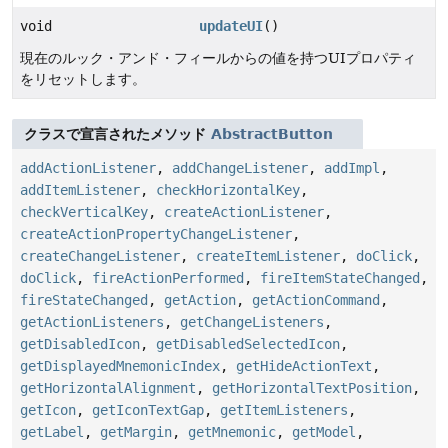
void
updateUI
()
現在のルック・アンド・フィールからの値を持つUIプロパティ
をリセットします。
クラスで宣言されたメソッド
AbstractButton
addActionListener
,
addChangeListener
,
addImpl
,
addItemListener
,
checkHorizontalKey
,
checkVerticalKey
,
createActionListener
,
createActionPropertyChangeListener
,
createChangeListener
,
createItemListener
,
doClick
,
doClick
,
fireActionPerformed
,
fireItemStateChanged
,
fireStateChanged
,
getAction
,
getActionCommand
,
getActionListeners
,
getChangeListeners
,
getDisabledIcon
,
getDisabledSelectedIcon
,
getDisplayedMnemonicIndex
,
getHideActionText
,
getHorizontalAlignment
,
getHorizontalTextPosition
,
getIcon
,
getIconTextGap
,
getItemListeners
,
getLabel
,
getMargin
,
getMnemonic
,
getModel
,