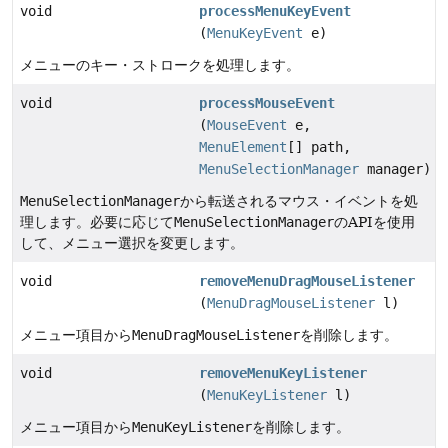
void
processMenuKeyEvent
(
MenuKeyEvent
e)
メニューのキー・ストロークを処理します。
void
processMouseEvent
(
MouseEvent
e,
MenuElement
[] path,
MenuSelectionManager
manager)
MenuSelectionManager
から転送されるマウス・イベントを処
理します。必要に応じて
MenuSelectionManager
のAPIを使用
して、メニュー選択を変更します。
void
removeMenuDragMouseListener
(
MenuDragMouseListener
l)
メニュー項目から
MenuDragMouseListener
を削除します。
void
removeMenuKeyListener
(
MenuKeyListener
l)
メニュー項目から
MenuKeyListener
を削除します。