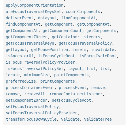
applyComponentOrientation
,
areFocusTraversalKeysSet
,
countComponents
,
deliverEvent
,
doLayout
,
findComponentAt
,
findComponentAt
,
getComponent
,
getComponentAt
,
getComponentAt
,
getComponentCount
,
getComponents
,
getComponentZOrder
,
getContainerListeners
,
getFocusTraversalKeys
,
getFocusTraversalPolicy
,
getLayout
,
getMousePosition
,
insets
,
invalidate
,
isAncestorOf
,
isFocusCycleRoot
,
isFocusCycleRoot
,
isFocusTraversalPolicyProvider
,
isFocusTraversalPolicySet
,
layout
,
list
,
list
,
locate
,
minimumSize
,
paintComponents
,
preferredSize
,
printComponents
,
processContainerEvent
,
processEvent
,
remove
,
remove
,
removeAll
,
removeContainerListener
,
setComponentZOrder
,
setFocusCycleRoot
,
setFocusTraversalPolicy
,
setFocusTraversalPolicyProvider
,
transferFocusDownCycle
,
validate
,
validateTree