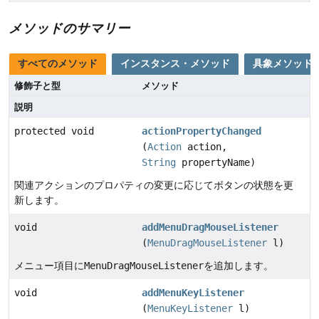
メソッドのサマリー
すべてのメソッド
インスタンス・メソッド
具象メソッド
修飾子と型
メソッド
説明
protected void
actionPropertyChanged
(
Action
action,
String
propertyName)
関連アクションのプロパティの変更に応じてボタンの状態を更
新します。
void
addMenuDragMouseListener
(
MenuDragMouseListener
l)
メニュー項目に
MenuDragMouseListener
を追加します。
void
addMenuKeyListener
(
MenuKeyListener
l)