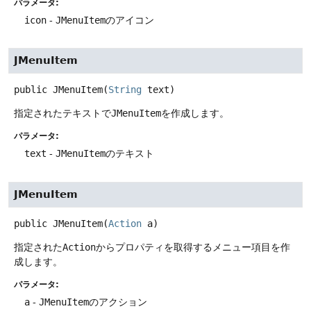
パラメータ:
icon
-
JMenuItem
のアイコン
JMenuItem
public
JMenuItem
(
String
 text)
指定されたテキストで
JMenuItem
を作成します。
パラメータ:
text
-
JMenuItem
のテキスト
JMenuItem
public
JMenuItem
(
Action
 a)
指定された
Action
からプロパティを取得するメニュー項目を作
成します。
パラメータ:
a
-
JMenuItem
のアクション