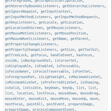
getForeground
,
getGraphicsConfiguration
,
getHierarchyBoundsListeners
,
getHierarchyListeners
,
getIgnoreRepaint
,
getInputContext
,
getInputMethodListeners
,
getInputMethodRequests
,
getKeyListeners
,
getLocale
,
getLocation
,
getLocationOnScreen
,
getMouseListeners
,
getMouseMotionListeners
,
getMousePosition
,
getMouseWheelListeners
,
getName
,
getParent
,
getPropertyChangeListeners
,
getPropertyChangeListeners
,
getSize
,
getToolkit
,
getTreeLock
,
gotFocus
,
handleEvent
,
hasFocus
,
inside
,
isBackgroundSet
,
isCursorSet
,
isDisplayable
,
isEnabled
,
isFocusable
,
isFocusOwner
,
isFocusTraversable
,
isFontSet
,
isForegroundSet
,
isLightweight
,
isMaximumSizeSet
,
isMinimumSizeSet
,
isPreferredSizeSet
,
isShowing
,
isValid
,
isVisible
,
keyDown
,
keyUp
,
list
,
list
,
list
,
location
,
lostFocus
,
mouseDown
,
mouseDrag
,
mouseEnter
,
mouseExit
,
mouseMove
,
mouseUp
,
move
,
nextFocus
,
paintAll
,
postEvent
,
prepareImage
,
prepareImage
,
processComponentEvent
,