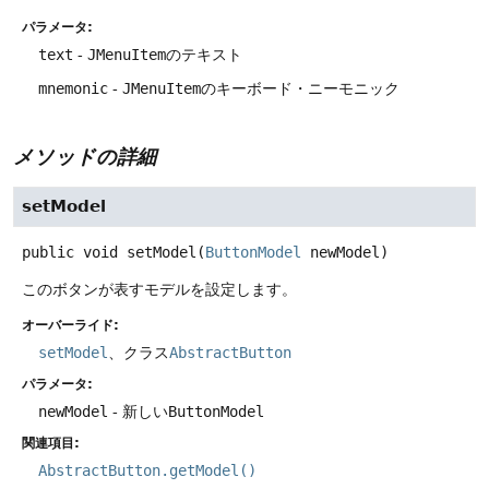
パラメータ:
text
-
JMenuItem
のテキスト
mnemonic
-
JMenuItem
のキーボード・ニーモニック
メソッドの詳細
setModel
public
void
setModel
(
ButtonModel
 newModel)
このボタンが表すモデルを設定します。
オーバーライド:
setModel
、クラス
AbstractButton
パラメータ:
newModel
- 新しい
ButtonModel
関連項目:
AbstractButton.getModel()