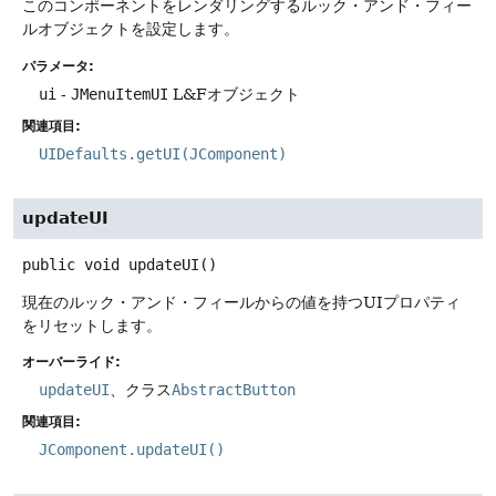
このコンポーネントをレンダリングするルック・アンド・フィー
ルオブジェクトを設定します。
パラメータ:
ui
-
JMenuItemUI
L&Fオブジェクト
関連項目:
UIDefaults.getUI(JComponent)
updateUI
public
void
updateUI
()
現在のルック・アンド・フィールからの値を持つUIプロパティ
をリセットします。
オーバーライド:
updateUI
、クラス
AbstractButton
関連項目:
JComponent.updateUI()