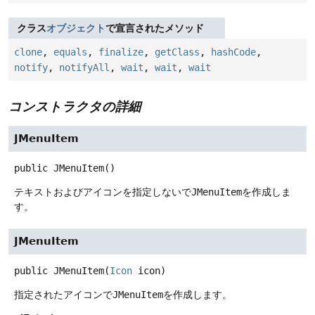
クラス
オブジェクト
で宣言されたメソッド
clone
,
equals
,
finalize
,
getClass
,
hashCode
,
notify
,
notifyAll
,
wait
,
wait
,
wait
コンストラクタの詳細
JMenuItem
public
JMenuItem
()
テキストおよびアイコンを指定しないで
JMenuItem
を作成しま
す。
JMenuItem
public
JMenuItem
(
Icon
 icon)
指定されたアイコンで
JMenuItem
を作成します。