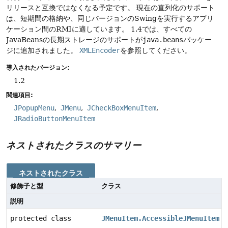
リリースと互換ではなくなる予定です。
現在の直列化のサポート
は、短期間の格納や、同じバージョンのSwingを実行するアプリ
ケーション間のRMIに適しています。
1.4では、すべての
JavaBeansの長期ストレージのサポートが
java.beans
パッケー
ジに追加されました。
XMLEncoder
を参照してください。
導入されたバージョン:
1.2
関連項目:
JPopupMenu
JMenu
JCheckBoxMenuItem
JRadioButtonMenuItem
ネストされたクラスのサマリー
ネストされたクラス
修飾子と型
クラス
説明
protected class
JMenuItem.AccessibleJMenuItem