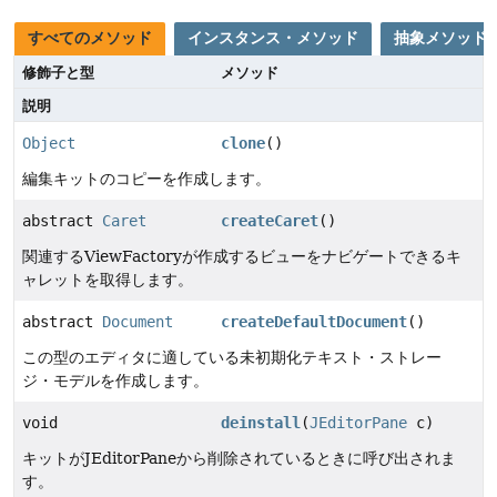
すべてのメソッド
インスタンス・メソッド
抽象メソッド
修飾子と型
メソッド
説明
Object
clone
()
編集キットのコピーを作成します。
abstract
Caret
createCaret
()
関連するViewFactoryが作成するビューをナビゲートできるキ
ャレットを取得します。
abstract
Document
createDefaultDocument
()
この型のエディタに適している未初期化テキスト・ストレー
ジ・モデルを作成します。
void
deinstall
(
JEditorPane
c)
キットがJEditorPaneから削除されているときに呼び出されま
す。