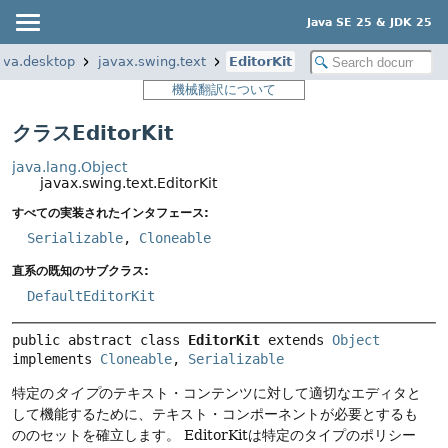
Java SE 25 & JDK 25
ava.desktop
javax.swing.text
EditorKit
機械翻訳について
クラスEditorKit
java.lang.Object
javax.swing.text.EditorKit
すべての実装されたインタフェース:
Serializable
,
Cloneable
直系の既知のサブクラス:
DefaultEditorKit
public abstract class 
EditorKit
extends 
Object
implements 
Cloneable
, 
Serializable
特定の
タイプ
のテキスト・コンテンツに対して適切なエディタと
して機能するために、テキスト・コンポーネントが必要とするも
ののセットを確立します。
EditorKitは特定のタイプのポリシー