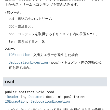
トからストリームへコンテンツを書き込みます。
パラメータ:
out
- 書込み先のストリーム
doc
- 書込み元。
pos
- コンテンツを取得するドキュメント内の位置>= 0。
len
- 書き出す量>= 0。
スロー:
IOException
- 入出力エラーが発生した場合
BadLocationException
- posがドキュメント内の無効な位
置を表す場合。
read
public abstract
void
read
(
Reader
 in, 
Document
 doc, int pos)
throws
IOException
, 
BadLocationException
このタイプのコンテンツ・ハンドラに適した形式であると予想さ