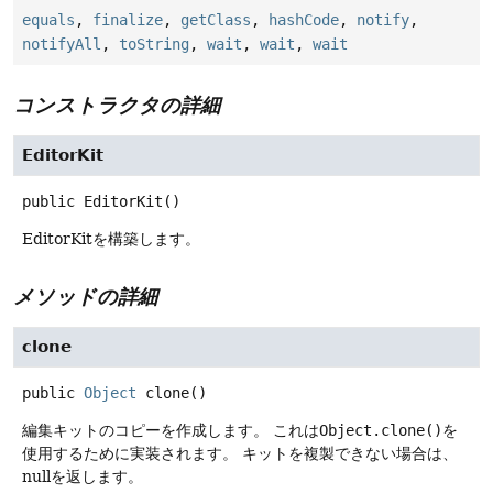
equals
,
finalize
,
getClass
,
hashCode
,
notify
,
notifyAll
,
toString
,
wait
,
wait
,
wait
コンストラクタの詳細
EditorKit
public
EditorKit
()
EditorKitを構築します。
メソッドの詳細
clone
public
Object
clone
()
編集キットのコピーを作成します。
これは
Object.clone()
を
使用するために実装されます。
キットを複製できない場合は、
nullを返します。