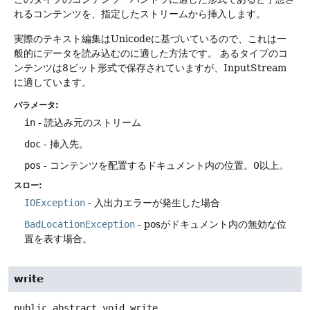
れるコンテンツを、指定したストリームから挿入します。
実際のテキスト編集はUnicodeに基づいているので、これは一
般的にデータを読み込むのに適した方法です。
あるタイプのコ
ンテンツは8ビット形式で保存されていますが、InputStream
に適しています。
パラメータ:
in
- 読込み元のストリーム
doc
- 挿入先。
pos
- コンテンツを配置するドキュメント内の位置。0以上。
スロー:
IOException
- 入出力エラーが発生した場合
BadLocationException
- posがドキュメント内の無効な位
置を表す場合。
write
public abstract
void
write