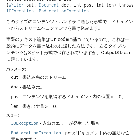
(
Writer
 out, 
Document
 doc, int pos, int len)
throws
IOException
, 
BadLocationException
このタイプのコンテンツ・ハンドラに適した形式で、ドキュメン
トからストリームへコンテンツを書き込みます。
実際のテキスト編集はUnicodeに基づいているので、これは一
般的にデータを書き込むのに適した方法です。
あるタイプのコ
ンテンツは8ビット形式で保存されていますが、OutputStream
に適しています。
パラメータ:
out
- 書込み先のストリーム
doc
- 書込み元。
pos
- コンテンツを取得するドキュメント内の位置>= 0。
len
- 書き出す量>= 0。
スロー:
IOException
- 入出力エラーが発生した場合
BadLocationException
- posがドキュメント内の無効な位
置を表す場合。