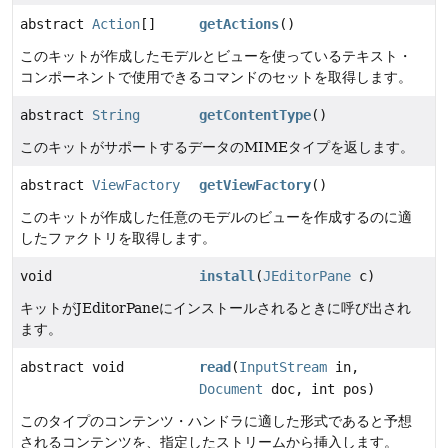
abstract
Action
[]
getActions
()
このキットが作成したモデルとビューを使っているテキスト・
コンポーネントで使用できるコマンドのセットを取得します。
abstract
String
getContentType
()
このキットがサポートするデータのMIMEタイプを返します。
abstract
ViewFactory
getViewFactory
()
このキットが作成した任意のモデルのビューを作成するのに適
したファクトリを取得します。
void
install
(
JEditorPane
c)
キットがJEditorPaneにインストールされるときに呼び出され
ます。
abstract void
read
(
InputStream
in,
Document
doc, int pos)
このタイプのコンテンツ・ハンドラに適した形式であると予想
されるコンテンツを、指定したストリームから挿入します。