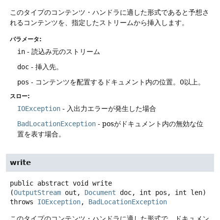
このタイプのコンテンツ・ハンドラに適した形式であると予想さ
れるコンテンツを、指定したストリームから挿入します。
パラメータ:
in
- 読込み元のストリーム
doc
- 挿入先。
pos
- コンテンツを配置するドキュメント内の位置。0以上。
スロー:
IOException
- 入出力エラーが発生した場合
BadLocationException
- posがドキュメント内の無効な位
置を表す場合。
write
public abstract
void
write
(
OutputStream
 out, 
Document
 doc, int pos, int len)
throws
IOException
, 
BadLocationException
このタイプのコンテンツ・ハンドラに適した形式で、ドキュメン