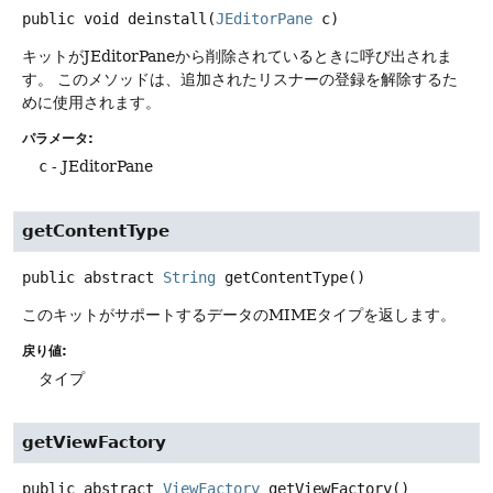
public
void
deinstall
(
JEditorPane
 c)
キットがJEditorPaneから削除されているときに呼び出されま
す。
このメソッドは、追加されたリスナーの登録を解除するた
めに使用されます。
パラメータ:
c
- JEditorPane
getContentType
public abstract
String
getContentType
()
このキットがサポートするデータのMIMEタイプを返します。
戻り値:
タイプ
getViewFactory
public abstract
ViewFactory
getViewFactory
()