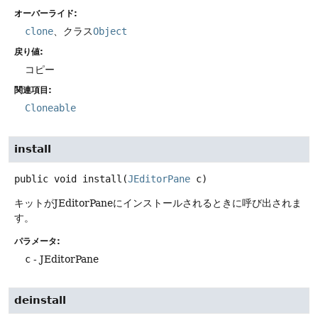
オーバーライド:
clone
、クラス
Object
戻り値:
コピー
関連項目:
Cloneable
install
public
void
install
(
JEditorPane
 c)
キットがJEditorPaneにインストールされるときに呼び出されま
す。
パラメータ:
c
- JEditorPane
deinstall