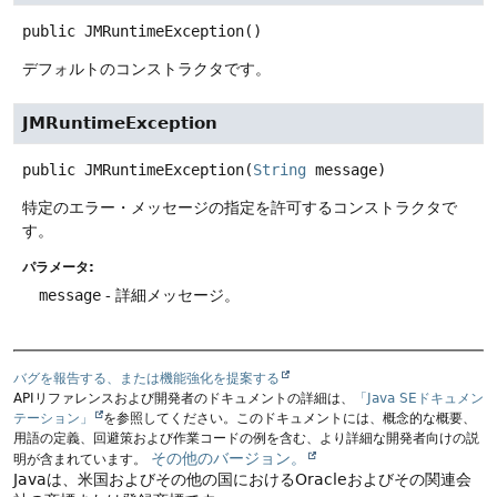
public
JMRuntimeException
()
デフォルトのコンストラクタです。
JMRuntimeException
public
JMRuntimeException
(
String
 message)
特定のエラー・メッセージの指定を許可するコンストラクタで
す。
パラメータ:
message
- 詳細メッセージ。
バグを報告する、または機能強化を提案する
APIリファレンスおよび開発者のドキュメントの詳細は、
「Java SEドキュメン
テーション」
を参照してください。このドキュメントには、概念的な概要、
用語の定義、回避策および作業コードの例を含む、より詳細な開発者向けの説
その他のバージョン。
明が含まれています。
Javaは、米国およびその他の国におけるOracleおよびその関連会