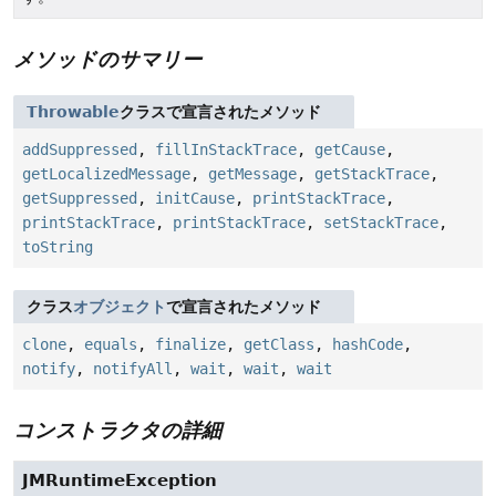
メソッドのサマリー
Throwable
クラスで宣言されたメソッド
addSuppressed
,
fillInStackTrace
,
getCause
,
getLocalizedMessage
,
getMessage
,
getStackTrace
,
getSuppressed
,
initCause
,
printStackTrace
,
printStackTrace
,
printStackTrace
,
setStackTrace
,
toString
クラス
オブジェクト
で宣言されたメソッド
clone
,
equals
,
finalize
,
getClass
,
hashCode
,
notify
,
notifyAll
,
wait
,
wait
,
wait
コンストラクタの詳細
JMRuntimeException