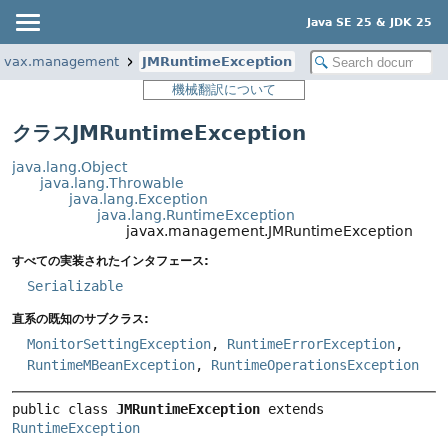
Java SE 25 & JDK 25
avax.management
JMRuntimeException
機械翻訳について
クラスJMRuntimeException
java.lang.Object
java.lang.Throwable
java.lang.Exception
java.lang.RuntimeException
javax.management.JMRuntimeException
すべての実装されたインタフェース:
Serializable
直系の既知のサブクラス:
MonitorSettingException
,
RuntimeErrorException
,
RuntimeMBeanException
,
RuntimeOperationsException
public class 
JMRuntimeException
extends 
RuntimeException