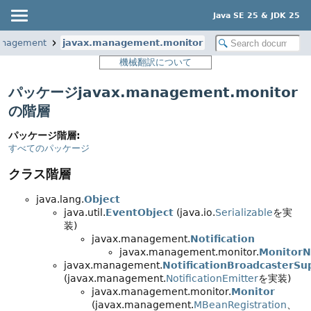
Java SE 25 & JDK 25
anagement
javax.management.monitor
機械翻訳について
パッケージjavax.management.monitor
の階層
パッケージ階層:
すべてのパッケージ
クラス階層
java.lang.
Object
java.util.
EventObject
(java.io.
Serializable
を実
装)
javax.management.
Notification
javax.management.monitor.
MonitorNo
javax.management.
NotificationBroadcasterSu
(javax.management.
NotificationEmitter
を実装)
javax.management.monitor.
Monitor
(javax.management.
MBeanRegistration
、