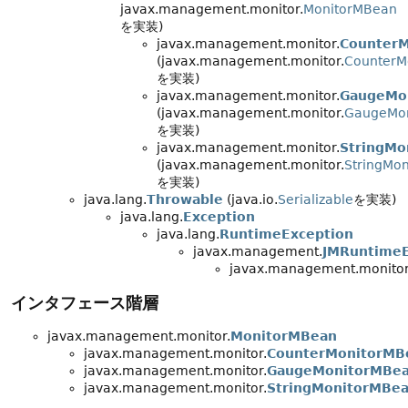
javax.management.monitor.
MonitorMBean
を実装)
javax.management.monitor.
CounterM
(javax.management.monitor.
CounterM
を実装)
javax.management.monitor.
GaugeMo
(javax.management.monitor.
GaugeMo
を実装)
javax.management.monitor.
StringMo
(javax.management.monitor.
StringMo
を実装)
java.lang.
Throwable
(java.io.
Serializable
を実装)
java.lang.
Exception
java.lang.
RuntimeException
javax.management.
JMRuntimeE
javax.management.monitor
インタフェース階層
javax.management.monitor.
MonitorMBean
javax.management.monitor.
CounterMonitorMB
javax.management.monitor.
GaugeMonitorMBe
javax.management.monitor.
StringMonitorMBe