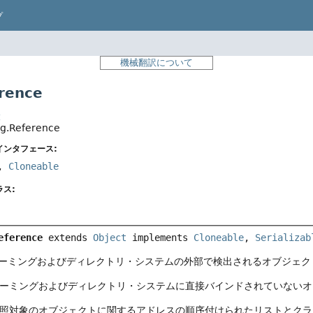
プ
機械翻訳について
rence
t
g.Reference
インタフェース:
,
Cloneable
ス:
eference
extends 
Object
 implements 
Cloneable
, 
Serializab
ーミングおよびディレクトリ・システムの外部で検出されるオブジェク
eは、ネーミングおよびディレクトリ・システムに直接バインドされていな
eは、参照対象のオブジェクトに関するアドレスの順序付けられたリストとク