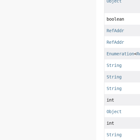
Object
boolean
RefAddr
RefAddr
Enumeration
<
R
String
String
String
int
Object
int
String