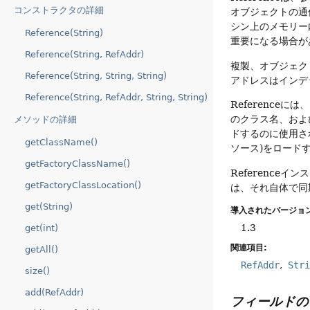
コンストラクタの詳細
オブジェクトの通
シン上のメモリー
Reference(String)
重要になる場合が
Reference(String, RefAddr)
複製、オブジェク
Reference(String, String, String)
アドレスはインデ
Reference(String, RefAddr, String, String)
Reference
のクラス名、およ
メソッドの詳細
ドするのに使用さ
getClassName()
ソース)をロード
getFactoryClassName()
Referenc
getFactoryClassLocation()
は、それ自体で同
get(String)
導入されたバージョン
1.3
get(int)
関連項目:
getAll()
RefAddr
Str
size()
add(RefAddr)
フィールドの