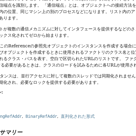
信端点を識別します。
「通信端点」とは、オブジェクトへの接続方法
内の位置、同じマシン上の別のプロセスなどになります。リスト内のア
あります。
トが複数の通信メカニズムに対してインタフェースを提供するなどのさ
ックス化されてゼロから始まります。
には、このReferenceの参照先オブジェクトのインスタンスを作成する
びオブジェクトを作成するときに使用されるファクトリのクラス名と位
れるクラス・パスを表す、空白で区切られたURLのリストです。
ファ
する必要があるときは、クラスのロードを試みるために各URLが使用さ
eインスタンスは、並行アクセスに対して複数のスレッドでは同期化されませ
期化され、必要なロックを提供する必要があります。
:
ingRefAddr
BinaryRefAddr
直列化された形式
サマリー