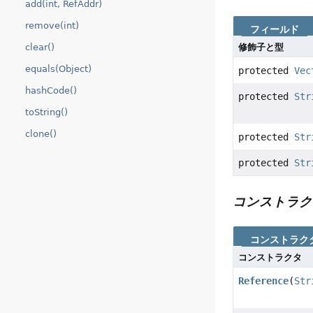
add(int, RefAddr)
remove(int)
フィールド
clear()
修飾子と型
equals(Object)
protected
Vec
hashCode()
protected
Str
toString()
clone()
protected
Str
protected
Str
コンストラク
コンストラク
コンストラクタ
Reference
(
Str