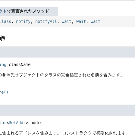
クト
で宣言されたメソッド
Class
,
notify
,
notifyAll
,
wait
,
wait
,
wait
細
ing
className
nceの参照先オブジェクトのクラスの完全指定された名前を含みます。
me()
tor
<
RefAddr
>
addrs
nceに含まれるアドレスを含みます。
コンストラクタで初期化されます。