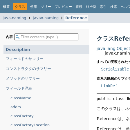
概要
クラス
使用
ツリー
プレビュー
新規
非推奨
索引
検索
ヘル
java.naming
javax.naming
Reference
内容
クラスRefe
java.lang.Objec
Description
javax.namin
フィールドのサマリー
すべての実装された
コンストラクタのサマリー
Serializable
メソッドのサマリー
直系の既知のサブクラ
LinkRef
フィールド詳細
className
public class 
R
addrs
このクラスは、ネ
classFactory
Referenc
classFactoryLocation
Referenc