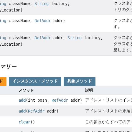
クラス名
ing
className,
String
factory,
トリのク
yLocation)
クラス名
ing
className,
RefAddr
addr)
す。
クラス名
ing
className,
RefAddr
addr,
String
factory,
クラス名
yLocation)
築します
マリー
ド
インスタンス・メソッド
具象メソッド
メソッド
説明
アドレス・リストのイン
add
(int posn,
RefAddr
addr)
アドレス・リストの末尾
add
(
RefAddr
addr)
この参照からすべてのア
clear
()