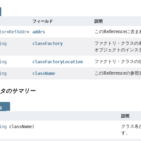
フィールド
説明
このReferenceに
tor
<
RefAddr
>
addrs
ファクトリ・クラスの名
ing
classFactory
オブジェクトのインス
ファクトリ・クラスの
ing
classFactoryLocation
このReference
ing
className
タのサマリー
タ
説明
クラス名
ing
className)
す。