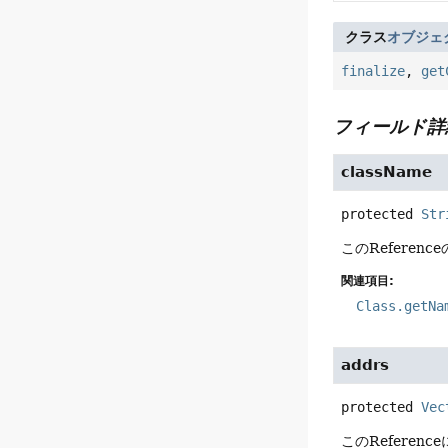
クラス
オブジェ
finalize
,
get
フィールド詳
className
protected
Str
このRefere
関連項目:
Class.getNa
addrs
protected
Vec
このRefere