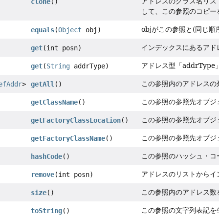
アドレスのクラス名リス
clone
()
して、この参照のコピー
objがこの参照と(同じ
equals
(
Object
obj)
インデックスにあるアド
get
(int posn)
アドレス型「addrTy
get
(
String
addrType)
この参照内のアドレスの
efAddr
>
getAll
()
この参照の参照先オブジ
getClassName
()
この参照の参照先オブジ
getFactoryClassLocation
()
この参照の参照先オブジ
getFactoryClassName
()
この参照のハッシュ・コ
hashCode
()
アドレスのリストからイ
remove
(int posn)
この参照内のアドレス数
size
()
この参照の文字列表記を
toString
()