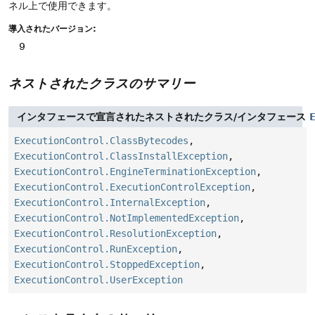
ネル上で使用できます。
導入されたバージョン:
9
ネストされたクラスのサマリー
インタフェースで宣言されたネストされたクラス/インタフェース
ExecutionControl.ClassBytecodes
,
ExecutionControl.ClassInstallException
,
ExecutionControl.EngineTerminationException
,
ExecutionControl.ExecutionControlException
,
ExecutionControl.InternalException
,
ExecutionControl.NotImplementedException
,
ExecutionControl.ResolutionException
,
ExecutionControl.RunException
,
ExecutionControl.StoppedException
,
ExecutionControl.UserException