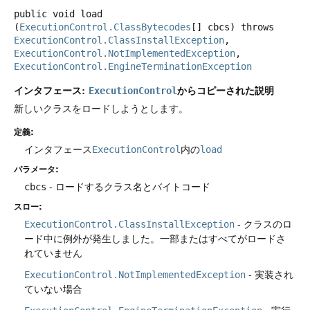
public
void
load
(
ExecutionControl.ClassBytecodes
[] cbcs)
throws
ExecutionControl.ClassInstallException
, 
ExecutionControl.NotImplementedException
, 
ExecutionControl.EngineTerminationException
インタフェース:
からコピーされた説明
ExecutionControl
新しいクラスをロードしようとします。
定義:
インタフェース
ExecutionControl
内の
load
パラメータ:
cbcs
- ロードするクラス名とバイトコード
スロー:
ExecutionControl.ClassInstallException
- クラスのロ
ード中に例外が発生しました。一部またはすべてがロードさ
れていません
ExecutionControl.NotImplementedException
- 実装され
ていない場合