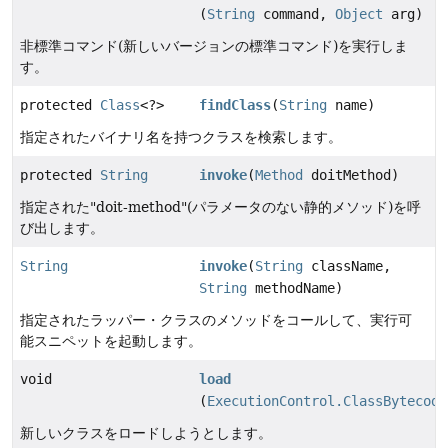
(
String
command,
Object
arg)
非標準コマンド(新しいバージョンの標準コマンド)を実行しま
す。
protected
Class
<?>
findClass
(
String
name)
指定されたバイナリ名を持つクラスを検索します。
protected
String
invoke
(
Method
doitMethod)
指定された"doit-method"(パラメータのない静的メソッド)を呼
び出します。
String
invoke
(
String
className,
String
methodName)
指定されたラッパー・クラスのメソッドをコールして、実行可
能スニペットを起動します。
void
load
(
ExecutionControl.ClassBytecode
新しいクラスをロードしようとします。