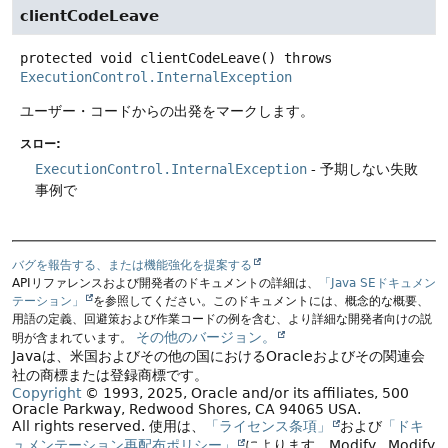
clientCodeLeave
protected
void
clientCodeLeave
() throws
ExecutionControl.InternalException
ユーザー・コードからの出発をマークします。
スロー:
ExecutionControl.InternalException
- 予期しない失敗
事例で
バグを報告する、または機能強化を提案する
APIリファレンスおよび開発者のドキュメントの詳細は、
「Java SEドキュメン
テーション」
を参照してください。このドキュメントには、概念的な概要、
用語の定義、回避策および作業コードの例を含む、より詳細な開発者向けの説
その他のバージョン。
明が含まれています。
Javaは、米国およびその他の国におけるOracleおよびその関連会
社の商標または登録商標です。
Copyright
© 1993, 2025, Oracle and/or its affiliates, 500
Oracle Parkway, Redwood Shores, CA 94065 USA.
All rights reserved.
使用は、
「ライセンス条項」
および
「ドキ
ュメンテーション再配布ポリシー」
によります。
Modify
. Modify