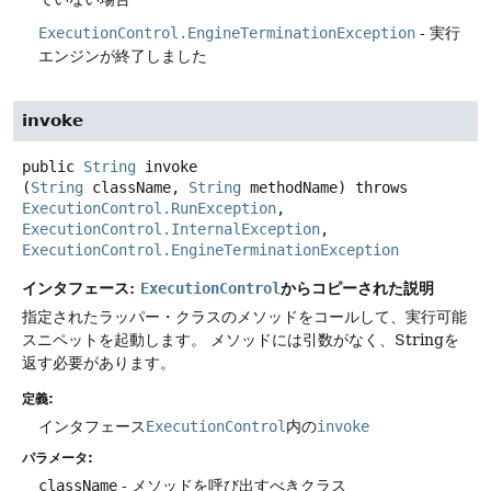
ExecutionControl.EngineTerminationException
- 実行
エンジンが終了しました
invoke
public
String
invoke
(
String
 className, 
String
 methodName)
throws
ExecutionControl.RunException
, 
ExecutionControl.InternalException
, 
ExecutionControl.EngineTerminationException
インタフェース:
からコピーされた説明
ExecutionControl
指定されたラッパー・クラスのメソッドをコールして、実行可能
スニペットを起動します。
メソッドには引数がなく、Stringを
返す必要があります。
定義:
インタフェース
ExecutionControl
内の
invoke
パラメータ:
className
- メソッドを呼び出すべきクラス