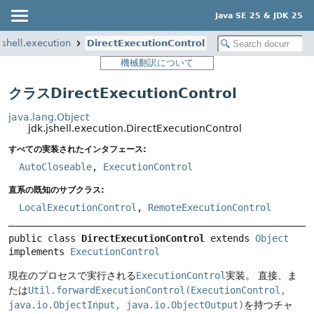
Java SE 25 & JDK 25
jshell.execution
DirectExecutionControl
機械翻訳について
クラスDirectExecutionControl
java.lang.Object
jdk.jshell.execution.DirectExecutionControl
すべての実装されたインタフェース:
AutoCloseable
,
ExecutionControl
直系の既知のサブクラス:
LocalExecutionControl
,
RemoteExecutionControl
public class 
DirectExecutionControl
extends 
Object
implements 
ExecutionControl
現在のプロセスで実行される
ExecutionControl
実装。
直接、ま
たは
Util.forwardExecutionControl(ExecutionControl,
java.io.ObjectInput, java.io.ObjectOutput)
を持つチャ