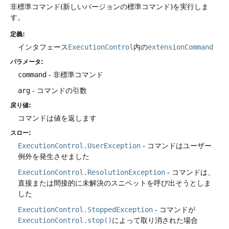
非標準コマンド(新しいバージョンの標準コマンド)を実行しま
す。
定義:
インタフェース
ExecutionControl
内の
extensionCommand
パラメータ:
command
- 非標準コマンド
arg
- コマンドの引数
戻り値:
コマンドは値を返します
スロー:
ExecutionControl.UserException
- コマンドはユーザー
例外を発生させました
ExecutionControl.ResolutionException
- コマンドは、
直接または間接的に未解決のスニペットを呼び出そうとしま
した
ExecutionControl.StoppedException
- コマンドが
ExecutionControl.stop()
によって取り消された場合