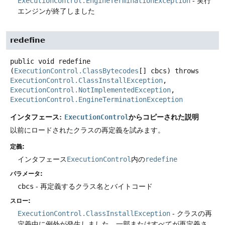
ExecutionControl.EngineTerminationException
- 実行
エンジンが終了しました
redefine
public
void
redefine
(
ExecutionControl.ClassBytecodes
[] cbcs)
throws
ExecutionControl.ClassInstallException
, 
ExecutionControl.NotImplementedException
, 
ExecutionControl.EngineTerminationException
インタフェース:
からコピーされた説明
ExecutionControl
以前にロードされたクラスの再定義を試みます。
定義:
インタフェース
ExecutionControl
内の
redefine
パラメータ:
cbcs
- 再定義するクラス名とバイトコード
スロー:
ExecutionControl.ClassInstallException
- クラスの再
定義中に例外が発生しました。一部またはすべてが再定義さ