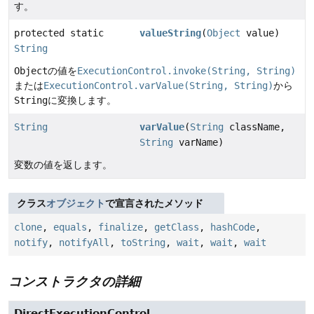
す。
protected static
valueString
(
Object
value)
String
Object
の値を
ExecutionControl.invoke(String, String)
または
ExecutionControl.varValue(String, String)
から
String
に変換します。
String
varValue
(
String
className,
String
varName)
変数の値を返します。
クラス
オブジェクト
で宣言されたメソッド
clone
,
equals
,
finalize
,
getClass
,
hashCode
,
notify
,
notifyAll
,
toString
,
wait
,
wait
,
wait
コンストラクタの詳細
DirectExecutionControl