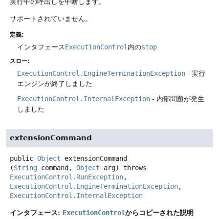
実行中の呼出しを中断します。
サポートされていません。
定義:
インタフェース
ExecutionControl
内の
stop
スロー:
ExecutionControl.EngineTerminationException
- 実行
エンジンが終了しました
ExecutionControl.InternalException
- 内部問題が発生
しました
extensionCommand
public
Object
extensionCommand
(
String
 command, 
Object
 arg)
throws
ExecutionControl.RunException
, 
ExecutionControl.EngineTerminationException
, 
ExecutionControl.InternalException
インタフェース:
からコピーされた説明
ExecutionControl