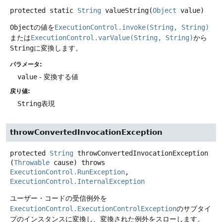
protected static
String
valueString
(
Object
 value)
Object
の値を
ExecutionControl.invoke(String, String)
または
ExecutionControl.varValue(String, String)
から
String
に変換します。
パラメータ:
value
- 変換する値
戻り値:
String
表現
throwConvertedInvocationException
protected
String
throwConvertedInvocationException
(
Throwable
 cause)
throws
ExecutionControl.RunException
, 
ExecutionControl.InternalException
ユーザー・コードの受信例外を
ExecutionControl.ExecutionControlException
のサブタイ
プのインスタンスに変換し、変換された例外をスローします。