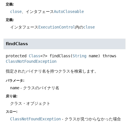
定義:
close
、インタフェース
AutoCloseable
定義:
インタフェース
ExecutionControl
内の
close
findClass
protected
Class
<?>
findClass
(
String
 name)
throws
ClassNotFoundException
指定されたバイナリ名を持つクラスを検索します。
パラメータ:
name
- クラスのバイナリ名
戻り値:
クラス・オブジェクト
スロー:
ClassNotFoundException
- クラスが見つからなかった場合