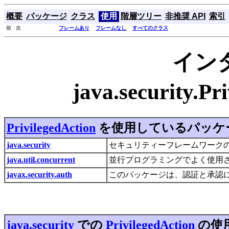
概要
パッケージ
クラス
使用
階層ツリー
非推奨 API
索引
前 次
フレームあり
フレームなし
すべてのクラス
イン
java.security.
PrivilegedAction
を使用しているパッケ
java.security
セキュリティーフレームワーク
java.util.concurrent
並行プログラミングでよく使用
javax.security.auth
このパッケージは、認証と承認
java.security
での
PrivilegedAction
の使