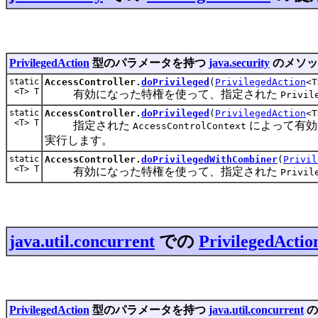
PrivilegedAction
型のパラメータを持つ
java.security
のメソッ
static
AccessController.
doPrivileged
(
PrivilegedAction
<T
<T> T
有効になった特権を使って、指定された
Privil
static
AccessController.
doPrivileged
(
PrivilegedAction
<
<T> T
指定された
によって有効
AccessControlContext
実行します。
static
AccessController.
doPrivilegedWithCombiner
(
Privil
<T> T
有効になった特権を使って、指定された
Privil
java.util.concurrent
での
PrivilegedActio
PrivilegedAction
型のパラメータを持つ
java.util.concurrent
の