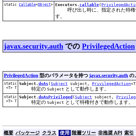
static
Callable
<
Object
>
Executors.
callable
(
PrivilegedActi
呼び出し時に、指定された特権付
す。
javax.security.auth
での
PrivilegedAction
PrivilegedAction
型のパラメータを持つ
javax.security.auth
の
static
Subject.
doAs
(
Subject
subject,
PrivilegedAction
<T
<T> T
特定の
として動作します。
Subject
static
Subject.
doAsPrivileged
(
Subject
subject,
Privileg
<T> T
特定の
として特権付きで動作します。
Subject
概要
パッケージ
クラス
使用
階層ツリー
非推奨 API
索引