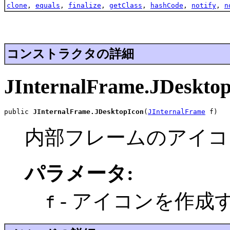
clone
,
equals
,
finalize
,
getClass
,
hashCode
,
notify
,
n
コンストラクタの詳細
JInternalFrame.JDeskto
public 
JInternalFrame.JDesktopIcon
(
JInternalFrame
 f)
内部フレームのアイコ
パラメータ:
- アイコンを作成
f