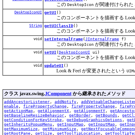
この
が関連付けられた
DesktopIcon
DesktopIconUI
getUI
()
このコンポーネントを描画する Look &
String
getUIClassID
()
このコンポーネントを描画する Look &
void
setInternalFrame
(
JInternalFrame
f)
この
が関連付けられた
DesktopIcon
void
setUI
(
DesktopIconUI
ui)
このコンポーネントを描画する Look &
void
updateUI
()
Look & Feel が変更されたという
UIM
クラス javax.swing.
JComponent
から継承されたメソッド
addAncestorListener
,
addNotify
,
addVetoableChangeListe
enable
,
firePropertyChange
,
firePropertyChange
,
firePr
getActionMap
,
getAlignmentX
,
getAlignmentY
,
getAncesto
getBaselineResizeBehavior
,
getBorder
,
getBounds
,
getCl
getConditionForKeyStroke
,
getDebugGraphicsOptions
,
get
getInheritsPopupMenu
,
getInputMap
,
getInputMap
,
getInp
getMaximumSize
,
getMinimumSize
,
getNextFocusableCompon
getRootPane
,
getSize
,
getToolTipLocation
,
getToolTipTe