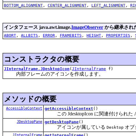
BOTTOM_ALIGNMENT
,
CENTER_ALIGNMENT
,
LEFT_ALIGNMENT
,
RI
インタフェース java.awt.image.
ImageObserver
から継承され
ABORT
,
ALLBITS
,
ERROR
,
FRAMEBITS
,
HEIGHT
,
PROPERTIES
,
コンストラクタの概要
JInternalFrame.JDesktopIcon
(
JInternalFrame
f)
内部フレームのアイコンを作成します。
メソッドの概要
AccessibleContext
getAccessibleContext
()
この JdesktopIcon に関連付けられた Acc
JDesktopPane
getDesktopPane
()
アイコンが属している
オブ
Desktop
JInternalFrame
getInternalFrame
()