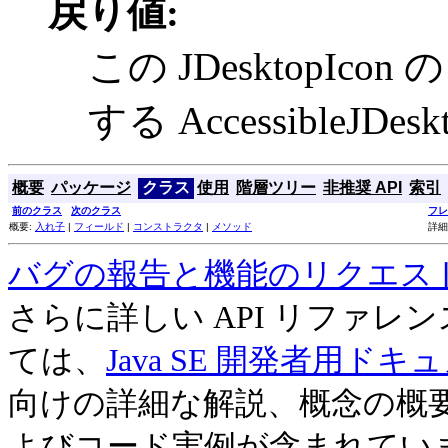
戻り値:
この JDesktopIcon の
する AccessibleJDesk
概要
パッケージ
クラス
使用
階層ツリー
非推奨 API
索引
前のクラス
次のクラス
フレ
概要:
入れ子
|
フィールド
|
コンストラクタ
|
メソッド
詳細
バグの報告と機能のリクエス
さらに詳しい API リファ
ては、
Java SE 開発者用ドキ
向けの詳細な解説、概念の概
よびコード実例が含まれてい