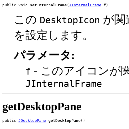
public void 
setInternalFrame
(
JInternalFrame
 f)
この
が関
DesktopIcon
を設定します。
パラメータ:
- このアイコンが
f
JInternalFrame
getDesktopPane
public 
JDesktopPane
getDesktopPane
()