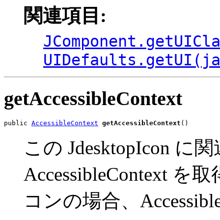
関連項目:
JComponent.getUICl
UIDefaults.getUI(j
getAccessibleContext
public 
AccessibleContext
getAccessibleContext
()
この JdesktopIcon
AccessibleCont
コンの場合、AccessibleC