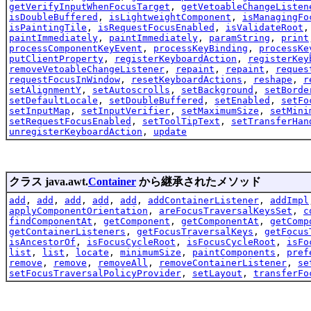
getVerifyInputWhenFocusTarget
,
getVetoableChangeListen
isDoubleBuffered
,
isLightweightComponent
,
isManagingFo
isPaintingTile
,
isRequestFocusEnabled
,
isValidateRoot
paintImmediately
,
paintImmediately
,
paramString
,
print
processComponentKeyEvent
,
processKeyBinding
,
processKe
putClientProperty
,
registerKeyboardAction
,
registerKey
removeVetoableChangeListener
,
repaint
,
repaint
,
reques
requestFocusInWindow
,
resetKeyboardActions
,
reshape
,
r
setAlignmentY
,
setAutoscrolls
,
setBackground
,
setBorde
setDefaultLocale
,
setDoubleBuffered
,
setEnabled
,
setFo
setInputMap
,
setInputVerifier
,
setMaximumSize
,
setMini
setRequestFocusEnabled
,
setToolTipText
,
setTransferHan
unregisterKeyboardAction
,
update
クラス java.awt.
Container
から継承されたメソッド
add
,
add
,
add
,
add
,
add
,
addContainerListener
,
addImpl
applyComponentOrientation
,
areFocusTraversalKeysSet
,
c
findComponentAt
,
getComponent
,
getComponentAt
,
getComp
getContainerListeners
,
getFocusTraversalKeys
,
getFocus
isAncestorOf
,
isFocusCycleRoot
,
isFocusCycleRoot
,
isFo
list
,
list
,
locate
,
minimumSize
,
paintComponents
,
pref
remove
,
remove
,
removeAll
,
removeContainerListener
,
se
setFocusTraversalPolicyProvider
,
setLayout
,
transferFo