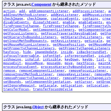
クラス java.awt.
Component
から継承されたメソッド
action
,
add
,
addComponentListener
,
addFocusListener
,
a
addInputMethodListener
,
addKeyListener
,
addMouseListen
checkImage
,
checkImage
,
coalesceEvents
,
contains
,
crea
disableEvents
,
dispatchEvent
,
enable
,
enableEvents
,
en
firePropertyChange
,
firePropertyChange
,
firePropertyCh
getColorModel
,
getComponentListeners
,
getComponentOrie
getFocusListeners
,
getFocusTraversalKeysEnabled
,
getFo
getHierarchyBoundsListeners
,
getHierarchyListeners
,
ge
getInputMethodRequests
,
getKeyListeners
,
getLocale
,
ge
getMouseMotionListeners
,
getMousePosition
,
getMouseWhe
getPropertyChangeListeners
,
getPropertyChangeListeners
hasFocus
,
hide
,
imageUpdate
,
inside
,
isBackgroundSet
,
isFocusTraversable
,
isFontSet
,
isForegroundSet
,
isLigh
isShowing
,
isValid
,
isVisible
,
keyDown
,
keyUp
,
list
,
l
mouseExit
,
mouseMove
,
mouseUp
,
move
,
nextFocus
,
paintA
processFocusEvent
,
processHierarchyBoundsEvent
,
proces
remove
,
removeComponentListener
,
removeFocusListener
,
removeInputMethodListener
,
removeKeyListener
,
removeMo
removePropertyChangeListener
,
removePropertyChangeList
setBounds
,
setComponentOrientation
,
setCursor
,
setDrop
setIgnoreRepaint
,
setLocale
,
setLocation
,
setLocation
transferFocus
,
transferFocusUpCycle
クラス java.lang.
Object
から継承されたメソッド