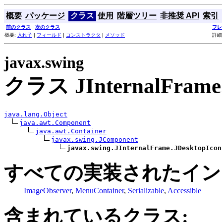
概要
パッケージ
クラス
使用
階層ツリー
非推奨 API
索引
前のクラス
次のクラス
フレ
概要:
入れ子
|
フィールド
|
コンストラクタ
|
メソッド
詳細
javax.swing
クラス JInternalFrame.
java.lang.Object
java.awt.Component
java.awt.Container
javax.swing.JComponent
javax.swing.JInternalFrame.JDesktopIcon
すべての実装されたイン
ImageObserver
,
MenuContainer
,
Serializable
,
Accessible
含まれているクラス: