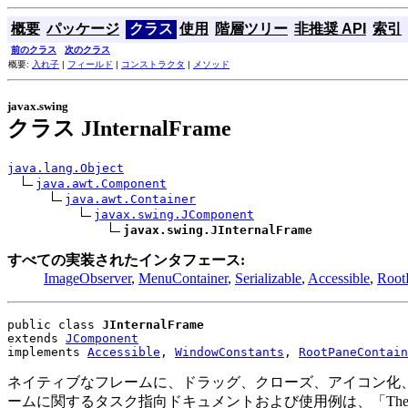
概要
パッケージ
クラス
使用
階層ツリー
非推奨 API
索引
前のクラス
次のクラス
概要:
入れ子
|
フィールド
|
コンストラクタ
|
メソッド
javax.swing
クラス JInternalFrame
java.lang.Object
java.awt.Component
java.awt.Container
javax.swing.JComponent
javax.swing.JInternalFrame
すべての実装されたインタフェース:
ImageObserver
,
MenuContainer
,
Serializable
,
Accessible
,
Root
public class 
JInternalFrame
extends 
JComponent
implements 
Accessible
, 
WindowConstants
, 
RootPaneContain
ネイティブなフレームに、ドラッグ、クローズ、アイコン化
ームに関するタスク指向ドキュメントおよび使用例は、「The Java 