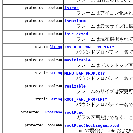
protected boolean
isIcon
フレームはアイコン化され
protected boolean
isMaximum
フレームは最大サイズに拡
protected boolean
isSelected
フレームは現在選択されて
static
String
LAYERED_PANE_PROPERTY
バウンドプロパティー名で
protected boolean
maximizable
フレームはデスクトップ区画
static
String
MENU_BAR_PROPERTY
バウンドプロパティー名で
protected boolean
resizable
フレームのサイズは変更可
static
String
ROOT_PANE_PROPERTY
バウンドプロパティー名で
protected
JRootPane
rootPane
ガラス区画だけでなく、この
protected boolean
rootPaneCheckingEnabled
true の場合は、
および
add