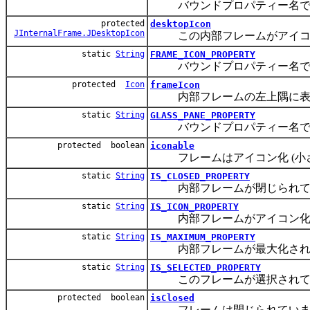
バウンドプロパティー名で
protected
desktopIcon
JInternalFrame.JDesktopIcon
この内部フレームがアイコン
static
String
FRAME_ICON_PROPERTY
バウンドプロパティー名で
protected
Icon
frameIcon
内部フレームの左上隅に表示
static
String
GLASS_PANE_PROPERTY
バウンドプロパティー名で
protected boolean
iconable
フレームはアイコン化 (小さ
static
String
IS_CLOSED_PROPERTY
内部フレームが閉じられてい
static
String
IS_ICON_PROPERTY
内部フレームがアイコン化さ
static
String
IS_MAXIMUM_PROPERTY
内部フレームが最大化されて
static
String
IS_SELECTED_PROPERTY
このフレームが選択されてい
protected boolean
isClosed
フレームは閉じられていま