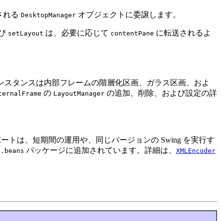
される
オブジェクトに委譲します。
DesktopManager
び
は、必要に応じて
に転送されるよ
setLayout
contentPane
ンスタンスは内部フレームの階層化区画、ガラス区画、およ
の
の追加、削除、および設定の詳
ternalFrame
LayoutManager
トは、短期間の運用や、同じバージョンの Swing を実行す
パッケージに追加されています。詳細は、
a.beans
XMLEncoder