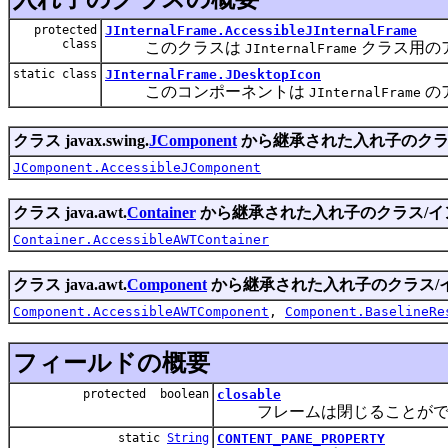
protected
JInternalFrame.AccessibleJInternalFrame
class
このクラスは
クラス用の
JInternalFrame
static class
JInternalFrame.JDesktopIcon
このコンポーネントは
の
JInternalFrame
クラス javax.swing.
JComponent
から継承された入れ子のクラ
JComponent.AccessibleJComponent
クラス java.awt.
Container
から継承された入れ子のクラス/イ
Container.AccessibleAWTContainer
クラス java.awt.
Component
から継承された入れ子のクラス/
Component.AccessibleAWTComponent
,
Component.BaselineRe
フィールドの概要
protected boolean
closable
フレームは閉じることがで
static
String
CONTENT_PANE_PROPERTY