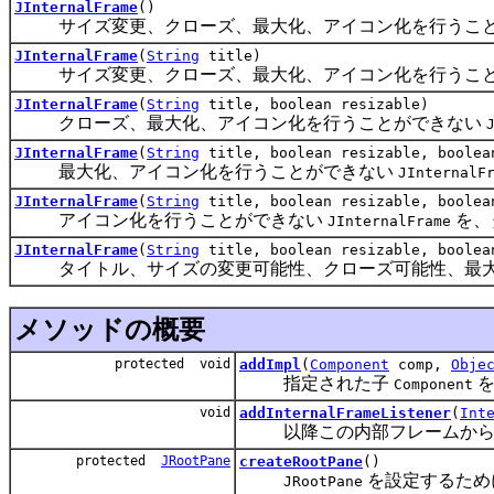
JInternalFrame
()
サイズ変更、クローズ、最大化、アイコン化を行うこ
JInternalFrame
(
String
title)
サイズ変更、クローズ、最大化、アイコン化を行うこ
JInternalFrame
(
String
title, boolean resizable)
クローズ、最大化、アイコン化を行うことができない
JInternalFrame
(
String
title, boolean resizable, boolea
最大化、アイコン化を行うことができない
JInternalF
JInternalFrame
(
String
title, boolean resizable, boolea
アイコン化を行うことができない
を、
JInternalFrame
JInternalFrame
(
String
title, boolean resizable, boolea
タイトル、サイズの変更可能性、クローズ可能性、最大
メソッドの概要
protected void
addImpl
(
Component
comp,
Obje
指定された子
を
Component
void
addInternalFrameListener
(
Int
以降この内部フレームから内
protected
JRootPane
createRootPane
()
を設定するため
JRootPane