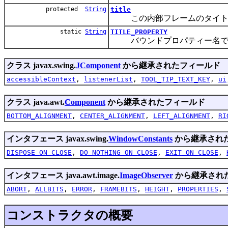
protected
String
title
この内部フレームのタイトル
static
String
TITLE_PROPERTY
バウンドプロパティー名で
クラス javax.swing.
JComponent
から継承されたフィールド
accessibleContext
,
listenerList
,
TOOL_TIP_TEXT_KEY
,
ui
クラス java.awt.
Component
から継承されたフィールド
BOTTOM_ALIGNMENT
,
CENTER_ALIGNMENT
,
LEFT_ALIGNMENT
,
RI
インタフェース javax.swing.
WindowConstants
から継承され
DISPOSE_ON_CLOSE
,
DO_NOTHING_ON_CLOSE
,
EXIT_ON_CLOSE
,
インタフェース java.awt.image.
ImageObserver
から継承され
ABORT
,
ALLBITS
,
ERROR
,
FRAMEBITS
,
HEIGHT
,
PROPERTIES
,
コンストラクタの概要