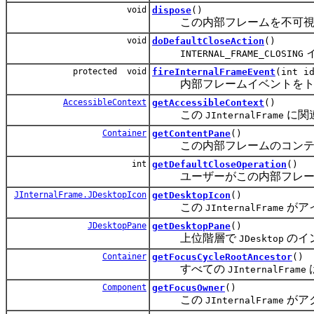
void
dispose
()
この内部フレームを不可視、
void
doDefaultCloseAction
()
INTERNAL_FRAME_CLOSING
protected void
fireInternalFrameEvent
(int i
内部フレームイベントをト
AccessibleContext
getAccessibleContext
()
この
に関
JInternalFrame
Container
getContentPane
()
この内部フレームのコンテ
int
getDefaultCloseOperation
()
ユーザーがこの内部フレーム
JInternalFrame.JDesktopIcon
getDesktopIcon
()
この
がア
JInternalFrame
JDesktopPane
getDesktopPane
()
上位階層で
のイ
JDesktop
Container
getFocusCycleRootAncestor
()
すべての
JInternalFrame
Component
getFocusOwner
()
この
がア
JInternalFrame