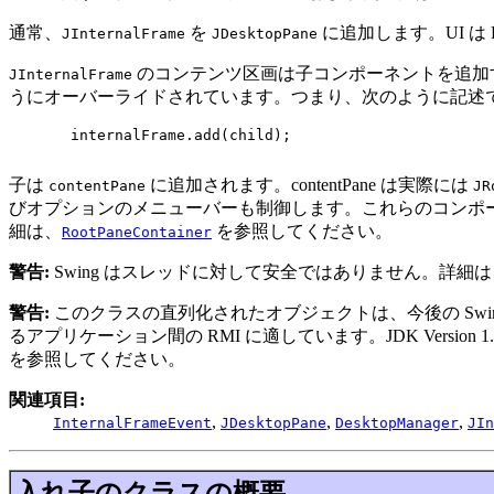
通常、
を
に追加します。UI は L
JInternalFrame
JDesktopPane
のコンテンツ区画は子コンポーネントを追加
JInternalFrame
うにオーバーライドされています。つまり、次のように記述
       internalFrame.add(child);

子は
に追加されます。contentPane は実際には
contentPane
JR
びオプションのメニューバーも制御します。これらのコンポ
細は、
を参照してください。
RootPaneContainer
警告:
Swing はスレッドに対して安全ではありません。詳細は
警告:
このクラスの直列化されたオブジェクトは、今後の Swi
るアプリケーション間の RMI に適しています。JDK Version 1.4
を参照してください。
関連項目:
,
,
,
InternalFrameEvent
JDesktopPane
DesktopManager
JIn
入れ子のクラスの概要