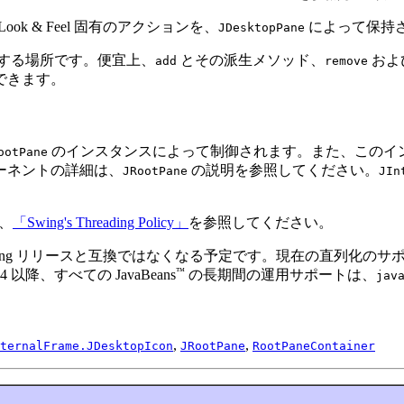
ook & Feel 固有のアクションを、
によって保持
JDesktopPane
する場所です。便宜上、
とその派生メソッド、
およ
add
remove
できます。
のインスタンスによって制御されます。また、このイ
ootPane
ーネントの詳細は、
の説明を参照してください。
JRootPane
JIn
、
「Swing's Threading Policy」
を参照してください。
ng リリースと互換ではなくなる予定です。現在の直列化のサポー
™
 以降、すべての JavaBeans
の長期間の運用サポートは、
jav
,
,
ternalFrame.JDesktopIcon
JRootPane
RootPaneContainer