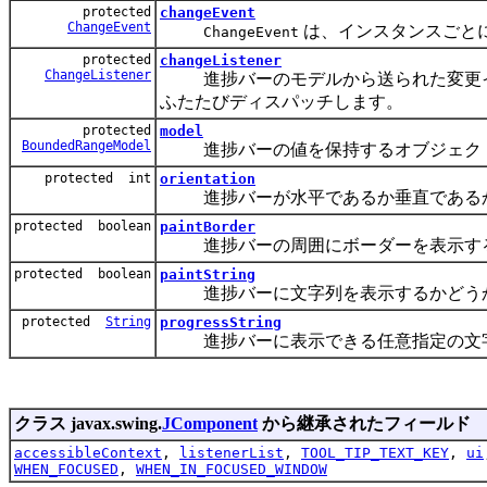
protected
changeEvent
ChangeEvent
は、インスタンスごとに
ChangeEvent
protected
changeListener
ChangeListener
進捗バーのモデルから送られた変更イ
ふたたびディスパッチします。
protected
model
BoundedRangeModel
進捗バーの値を保持するオブジェク
protected int
orientation
進捗バーが水平であるか垂直である
protected boolean
paintBorder
進捗バーの周囲にボーダーを表示する
protected boolean
paintString
進捗バーに文字列を表示するかどうか
protected
String
progressString
進捗バーに表示できる任意指定の文
クラス javax.swing.
JComponent
から継承されたフィールド
accessibleContext
,
listenerList
,
TOOL_TIP_TEXT_KEY
,
ui
WHEN_FOCUSED
,
WHEN_IN_FOCUSED_WINDOW