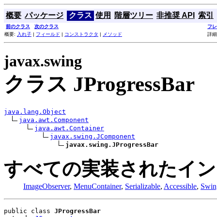
概要
パッケージ
クラス
使用
階層ツリー
非推奨 API
索引
前のクラス
次のクラス
フレ
概要:
入れ子
|
フィールド
|
コンストラクタ
|
メソッド
詳細
javax.swing
クラス JProgressBar
java.lang.Object
java.awt.Component
java.awt.Container
javax.swing.JComponent
javax.swing.JProgressBar
すべての実装されたイン
ImageObserver
,
MenuContainer
,
Serializable
,
Accessible
,
Swin
public class 
JProgressBar