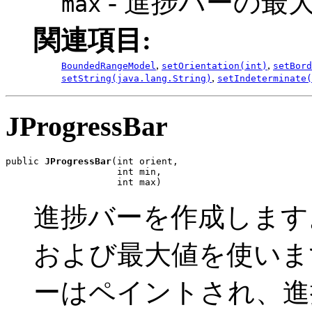
- 進捗バーの最
max
関連項目:
,
,
BoundedRangeModel
setOrientation(int)
setBord
,
setString(java.lang.String)
setIndeterminate(
JProgressBar
public 
JProgressBar
(int orient,

                    int min,

                    int max)
進捗バーを作成します
および最大値を使いま
ーはペイントされ、進