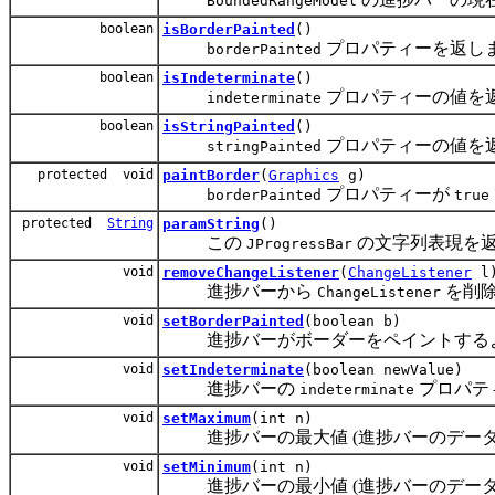
BoundedRangeModel
boolean
isBorderPainted
()
プロパティーを返し
borderPainted
boolean
isIndeterminate
()
プロパティーの値を
indeterminate
boolean
isStringPainted
()
プロパティーの値を
stringPainted
protected void
paintBorder
(
Graphics
g)
プロパティーが
borderPainted
true
protected
String
paramString
()
この
の文字列表現を
JProgressBar
void
removeChangeListener
(
ChangeListener
l
進捗バーから
を削
ChangeListener
void
setBorderPainted
(boolean b)
進捗バーがボーダーをペイントする
void
setIndeterminate
(boolean newValue)
進捗バーの
プロパテ
indeterminate
void
setMaximum
(int n)
進捗バーの最大値 (進捗バーのデータ
void
setMinimum
(int n)
進捗バーの最小値 (進捗バーのデータ