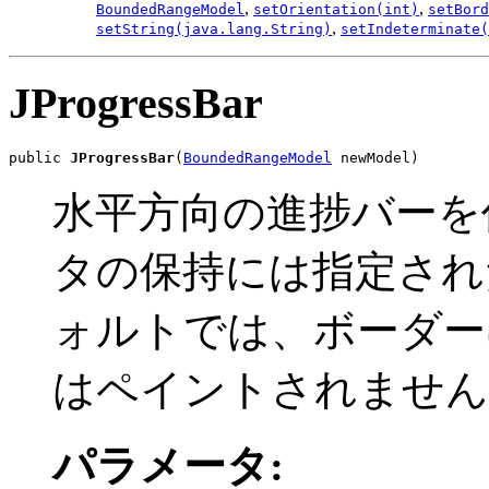
,
,
BoundedRangeModel
setOrientation(int)
setBord
,
setString(java.lang.String)
setIndeterminate(
JProgressBar
public 
JProgressBar
(
BoundedRangeModel
 newModel)
水平方向の進捗バーを
タの保持には指定され
ォルトでは、ボーダー
はペイントされません
パラメータ: