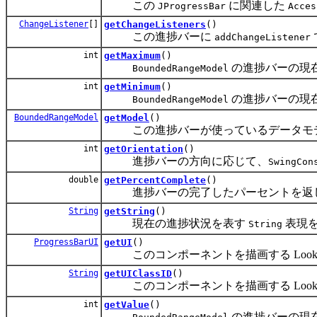
この
に関連した
JProgressBar
Acces
ChangeListener
[]
getChangeListeners
()
この進捗バーに
addChangeListener
int
getMaximum
()
の進捗バーの現
BoundedRangeModel
int
getMinimum
()
の進捗バーの現
BoundedRangeModel
BoundedRangeModel
getModel
()
この進捗バーが使っているデータモデ
int
getOrientation
()
進捗バーの方向に応じて、
SwingCon
double
getPercentComplete
()
進捗バーの完了したパーセントを返
String
getString
()
現在の進捗状況を表す
表現
String
ProgressBarUI
getUI
()
このコンポーネントを描画する Look &
String
getUIClassID
()
このコンポーネントを描画する Look &
int
getValue
()
の進捗バーの現