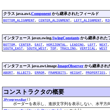
クラス java.awt.
Component
から継承されたフィールド
BOTTOM_ALIGNMENT
,
CENTER_ALIGNMENT
,
LEFT_ALIGNMENT
,
RI
インタフェース javax.swing.
SwingConstants
から継承された
BOTTOM
,
CENTER
,
EAST
,
HORIZONTAL
,
LEADING
,
LEFT
,
NEXT
SOUTH_EAST
,
SOUTH_WEST
,
TOP
,
TRAILING
,
VERTICAL
,
WEST
インタフェース java.awt.image.
ImageObserver
から継承され
ABORT
,
ALLBITS
,
ERROR
,
FRAMEBITS
,
HEIGHT
,
PROPERTIES
,
コンストラクタの概要
JProgressBar
()
ボーダーを表示し、進捗文字列を表示しない、水平方向