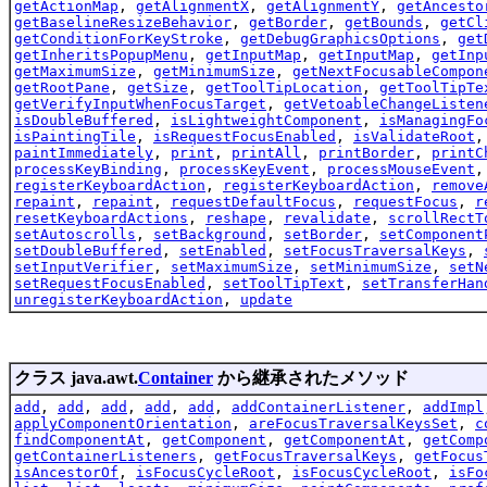
getActionMap
,
getAlignmentX
,
getAlignmentY
,
getAncesto
getBaselineResizeBehavior
,
getBorder
,
getBounds
,
getCl
getConditionForKeyStroke
,
getDebugGraphicsOptions
,
get
getInheritsPopupMenu
,
getInputMap
,
getInputMap
,
getInp
getMaximumSize
,
getMinimumSize
,
getNextFocusableCompon
getRootPane
,
getSize
,
getToolTipLocation
,
getToolTipTe
getVerifyInputWhenFocusTarget
,
getVetoableChangeListen
isDoubleBuffered
,
isLightweightComponent
,
isManagingFo
isPaintingTile
,
isRequestFocusEnabled
,
isValidateRoot
paintImmediately
,
print
,
printAll
,
printBorder
,
printC
processKeyBinding
,
processKeyEvent
,
processMouseEvent
registerKeyboardAction
,
registerKeyboardAction
,
remove
repaint
,
repaint
,
requestDefaultFocus
,
requestFocus
,
r
resetKeyboardActions
,
reshape
,
revalidate
,
scrollRectT
setAutoscrolls
,
setBackground
,
setBorder
,
setComponent
setDoubleBuffered
,
setEnabled
,
setFocusTraversalKeys
,
setInputVerifier
,
setMaximumSize
,
setMinimumSize
,
setN
setRequestFocusEnabled
,
setToolTipText
,
setTransferHan
unregisterKeyboardAction
,
update
クラス java.awt.
Container
から継承されたメソッド
add
,
add
,
add
,
add
,
add
,
addContainerListener
,
addImpl
applyComponentOrientation
,
areFocusTraversalKeysSet
,
c
findComponentAt
,
getComponent
,
getComponentAt
,
getComp
getContainerListeners
,
getFocusTraversalKeys
,
getFocus
isAncestorOf
,
isFocusCycleRoot
,
isFocusCycleRoot
,
isFo