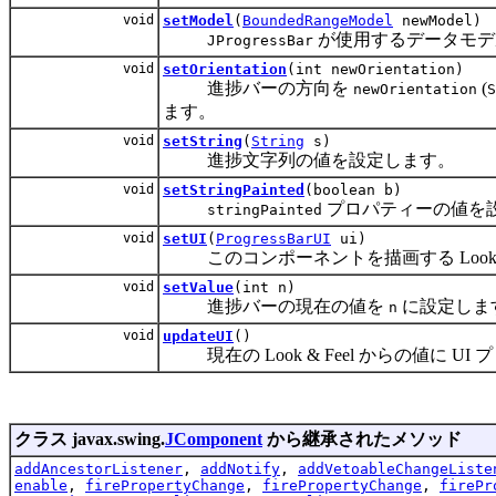
void
setModel
(
BoundedRangeModel
newModel)
が使用するデータモデ
JProgressBar
void
setOrientation
(int newOrientation)
進捗バーの方向を
(
newOrientation
S
ます。
void
setString
(
String
s)
進捗文字列の値を設定します。
void
setStringPainted
(boolean b)
プロパティーの値を
stringPainted
void
setUI
(
ProgressBarUI
ui)
このコンポーネントを描画する Look &
void
setValue
(int n)
進捗バーの現在の値を
に設定しま
n
void
updateUI
()
現在の Look & Feel からの値に U
クラス javax.swing.
JComponent
から継承されたメソッド
addAncestorListener
,
addNotify
,
addVetoableChangeListe
enable
,
firePropertyChange
,
firePropertyChange
,
firePr