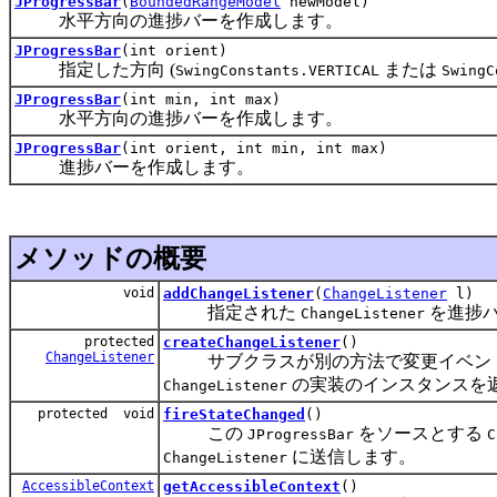
JProgressBar
(
BoundedRangeModel
newModel)
水平方向の進捗バーを作成します。
JProgressBar
(int orient)
指定した方向 (
または
SwingConstants.VERTICAL
SwingC
JProgressBar
(int min, int max)
水平方向の進捗バーを作成します。
JProgressBar
(int orient, int min, int max)
進捗バーを作成します。
メソッドの概要
void
addChangeListener
(
ChangeListener
l)
指定された
を進捗
ChangeListener
protected
createChangeListener
()
ChangeListener
サブクラスが別の方法で変更イベント
の実装のインスタンスを
ChangeListener
protected void
fireStateChanged
()
この
をソースとする
JProgressBar
C
に送信します。
ChangeListener
AccessibleContext
getAccessibleContext
()