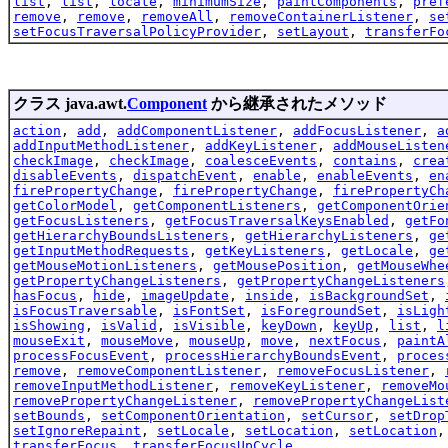
list
,
list
,
locate
,
minimumSize
,
paintComponents
,
pref
remove
,
remove
,
removeAll
,
removeContainerListener
,
se
setFocusTraversalPolicyProvider
,
setLayout
,
transferFo
クラス java.awt.
Component
から継承されたメソッド
action
,
add
,
addComponentListener
,
addFocusListener
,
a
addInputMethodListener
,
addKeyListener
,
addMouseListen
checkImage
,
checkImage
,
coalesceEvents
,
contains
,
crea
disableEvents
,
dispatchEvent
,
enable
,
enableEvents
,
en
firePropertyChange
,
firePropertyChange
,
firePropertyCh
getColorModel
,
getComponentListeners
,
getComponentOrie
getFocusListeners
,
getFocusTraversalKeysEnabled
,
getFo
getHierarchyBoundsListeners
,
getHierarchyListeners
,
ge
getInputMethodRequests
,
getKeyListeners
,
getLocale
,
ge
getMouseMotionListeners
,
getMousePosition
,
getMouseWhe
getPropertyChangeListeners
,
getPropertyChangeListeners
hasFocus
,
hide
,
imageUpdate
,
inside
,
isBackgroundSet
,
isFocusTraversable
,
isFontSet
,
isForegroundSet
,
isLigh
isShowing
,
isValid
,
isVisible
,
keyDown
,
keyUp
,
list
,
l
mouseExit
,
mouseMove
,
mouseUp
,
move
,
nextFocus
,
paintA
processFocusEvent
,
processHierarchyBoundsEvent
,
proces
remove
,
removeComponentListener
,
removeFocusListener
,
removeInputMethodListener
,
removeKeyListener
,
removeMo
removePropertyChangeListener
,
removePropertyChangeList
setBounds
,
setComponentOrientation
,
setCursor
,
setDrop
setIgnoreRepaint
,
setLocale
,
setLocation
,
setLocation
transferFocus
,
transferFocusUpCycle