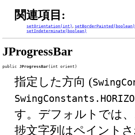
関連項目:
,
setOrientation(int)
setBorderPainted(boolean)
setIndeterminate(boolean)
JProgressBar
public 
JProgressBar
(int orient)
指定した方向 (
SwingCo
SwingConstants.HORIZO
す。デフォルトでは、
捗文字列はペイントさ