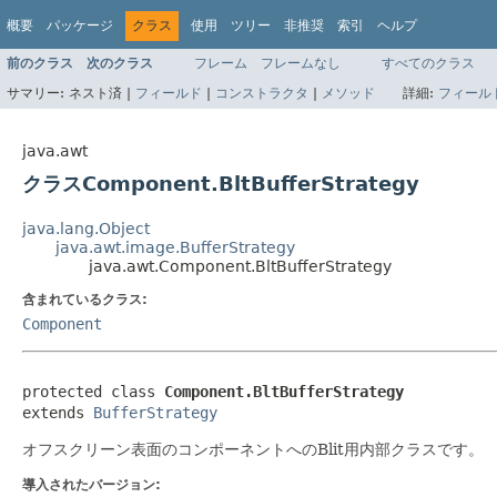
概要
パッケージ
クラス
使用
ツリー
非推奨
索引
ヘルプ
前のクラス
次のクラス
フレーム
フレームなし
すべてのクラス
サマリー:
ネスト済 |
フィールド
|
コンストラクタ
|
メソッド
詳細:
フィール
java.awt
クラスComponent.BltBufferStrategy
java.lang.Object
java.awt.image.BufferStrategy
java.awt.Component.BltBufferStrategy
含まれているクラス:
Component
protected class 
Component.BltBufferStrategy
extends 
BufferStrategy
オフスクリーン表面のコンポーネントへのBlit用内部クラスです。
導入されたバージョン: