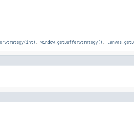
erStrategy(int)
,
Window.getBufferStrategy()
,
Canvas.getB