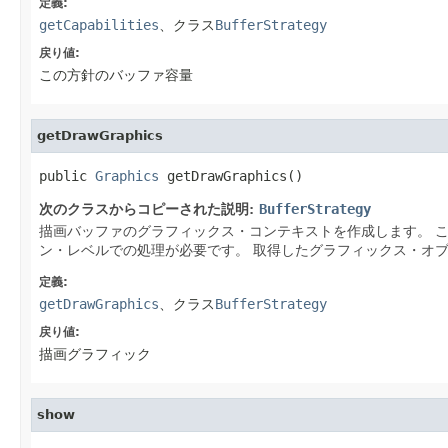
定義:
getCapabilities
、クラス
BufferStrategy
戻り値:
この方針のバッファ容量
getDrawGraphics
public 
Graphics
 getDrawGraphics()
次のクラスからコピーされた説明:
BufferStrategy
描画バッファのグラフィックス・コンテキストを作成します。
ン・レベルでの処理が必要です。
取得したグラフィックス・オ
定義:
getDrawGraphics
、クラス
BufferStrategy
戻り値:
描画グラフィック
show