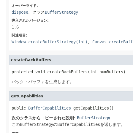
オーバーライド:
dispose
、クラス
BufferStrategy
導入されたバージョン:
1.6
関連項目:
Window.createBufferStrategy(int)
,
Canvas.createBuff
createBackBuffers
protected void createBackBuffers(int numBuffers)
バック・バッファを生成します。
getCapabilities
public 
BufferCapabilities
 getCapabilities()
次のクラスからコピーされた説明:
BufferStrategy
この
BufferStrategy
の
BufferCapabilities
を返します。