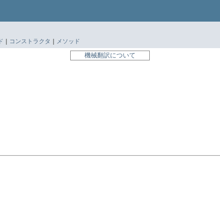
ド
|
コンストラクタ
|
メソッド
機械翻訳について