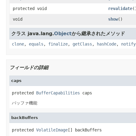
protected void
revalidate
(
void
show
()
クラス java.lang.
Object
から継承されたメソッド
clone
,
equals
,
finalize
,
getClass
,
hashCode
,
notify
フィールドの詳細
caps
protected 
BufferCapabilities
 caps
バッファ機能
backBuffers
protected 
VolatileImage
[] backBuffers