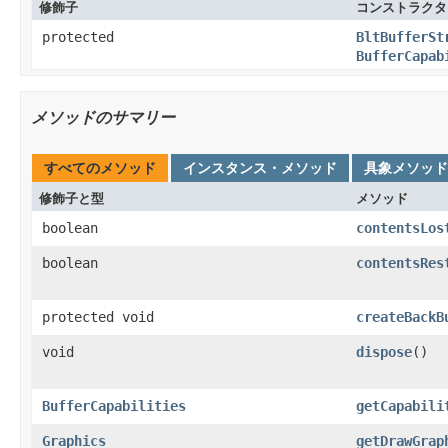
修飾子
コンストラクタ
protected
BltBufferSt
BufferCapab
メソッドのサマリー
すべてのメソッド
インスタンス・メソッド
具象メソッド
修飾子と型
メソッド
boolean
contentsLos
boolean
contentsRes
protected void
createBackB
void
dispose
()
BufferCapabilities
getCapabili
Graphics
getDrawGrap