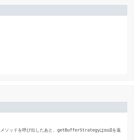
のメソッドを呼び出したあと、
getBufferStrategy
はnullを返