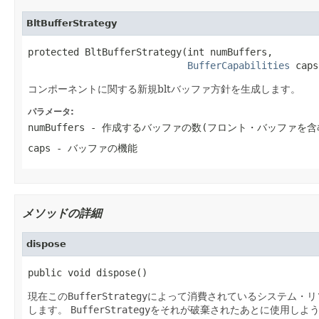
BltBufferStrategy
protected BltBufferStrategy(int numBuffers,

BufferCapabilities
 caps
コンポーネントに関する新規bltバッファ方針を生成します。
パラメータ:
numBuffers
- 作成するバッファの数(フロント・バッファを含
caps
- バッファの機能
メソッドの詳細
dispose
public void dispose()
現在この
BufferStrategy
によって消費されているシステム・リ
します。
BufferStrategy
をそれが破棄されたあとに使用しよ