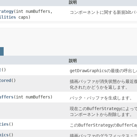
説明
rategy
(int numBuffers,
コンポーネントに関する新規blt
ilities
caps)
説明
t
()
getDrawGraphics
の最後の呼出し
tored
()
描画バッファが消失状態から最近復
化されたかどうかを返します。
uffers
(int numBuffers)
バック・バッファを生成します。
現在この
BufferStrategy
によっ
コンポーネントから削除します。
ties
()
この
BufferStrategy
の
BufferCa
hics
()
描画バッファのグラフィックス・