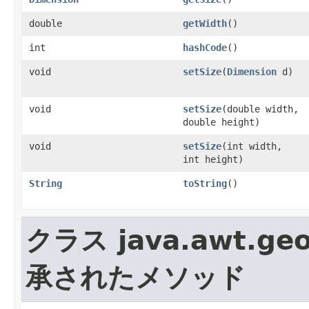
double
getWidth
()
int
hashCode
()
void
setSize
(
Dimension
d)
void
setSize
(double width,
double height)
void
setSize
(int width,
int height)
String
toString
()
クラス java.awt.ge
承されたメソッド