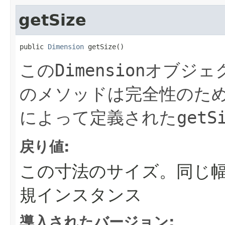
getSize
public 
Dimension
 getSize()
この
Dimension
オブジェ
のメソッドは完全性のた
によって定義された
getS
戻り値:
この寸法のサイズ。同じ
規インスタンス
導入されたバージョン: