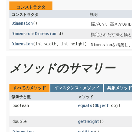
コンストラクタ
コンストラクタ
説明
Dimension
()
幅が0で、高さが0の
D
Dimension
(
Dimension
d)
指定された寸法と幅と
Dimension
(int width, int height)
Dimension
を構築し
メソッドのサマリー
すべてのメソッド
インスタンス・メソッド
具象メソッド
修飾子と型
メソッド
boolean
equals
(
Object
obj)
double
getHeight
()
Dimension
getSize
()