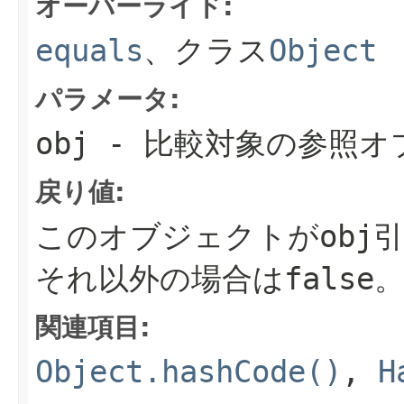
オーバーライド:
equals
、クラス
Object
パラメータ:
obj
- 比較対象の参照オ
戻り値:
このオブジェクトがobj
それ以外の場合は
false
関連項目:
Object.hashCode()
,
H