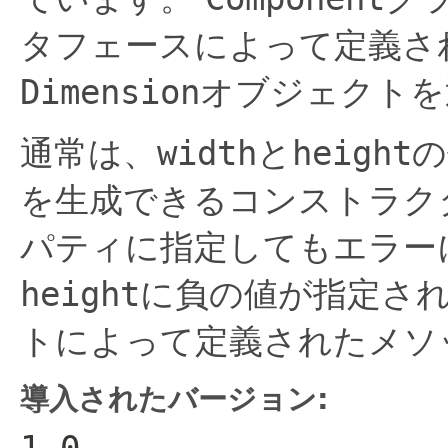
タフェースによって定義さ
Dimension
オブジェクトを
通常は、
width
と
height
の
を生成できるコンストラク
パティに指定してもエラー
height
に負の値が指定さ
トによって定義されたメソ
導入されたバージョン:
1.0