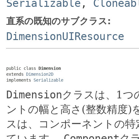
Serializable
,
Cloneab
直系の既知のサブクラス:
DimensionUIResource
public class 
Dimension
extends 
Dimension2D
implements 
Serializable
Dimension
クラスは、1つ
ントの幅と高さ(整数精度)
スは、コンポーネントの特
ています。
Component
ク