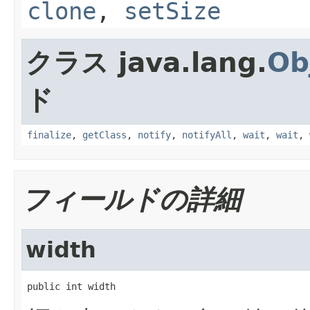
clone
,
setSize
クラス java.lang.
Ob
ド
finalize
,
getClass
,
notify
,
notifyAll
,
wait
,
wait
,
フィールドの詳細
width
public int width