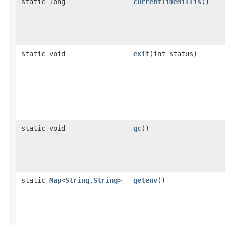
static long
currentTimeMillis
()
static void
exit
(int status)
static void
gc
()
static
Map
<
String
,
String
>
getenv
()