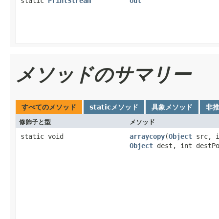
static
PrintStream
out
メソッドのサマリー
すべてのメソッド
staticメソッド
具象メソッド
非
修飾子と型
メソッド
static void
arraycopy
(
Object
src, i
Object
dest, int destPo