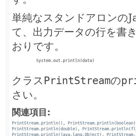
単純なスタンドアロンのJ
て、出力データの行を書
おりです。
     System.out.println(data)

クラス
PrintStream
の
pr
さい。
関連項目:
PrintStream.println()
,
PrintStream.println(boolean)
PrintStream.println(double)
,
PrintStream.println(fl
PrintStream.println(java.lang.Object)
,
PrintStream.