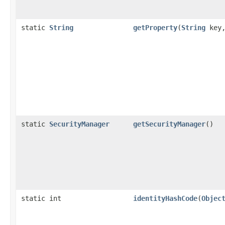
static
String
getProperty
(
String
key
static
SecurityManager
getSecurityManager
()
static int
identityHashCode
(
Objec