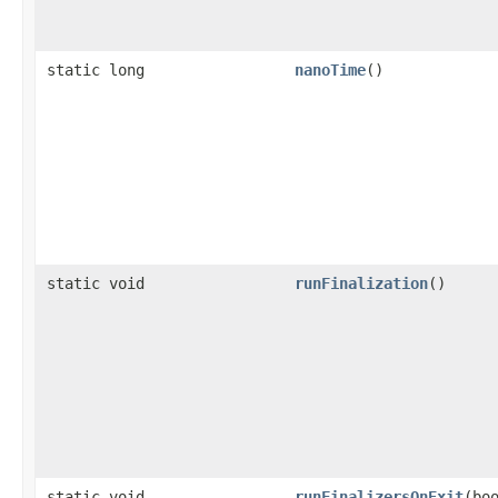
static long
nanoTime
()
static void
runFinalization
()
static void
runFinalizersOnExit
(bo