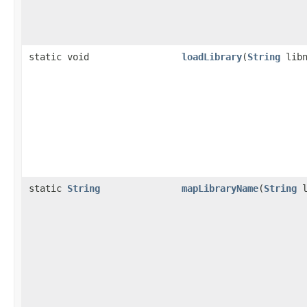
static void
loadLibrary
(
String
libn
static
String
mapLibraryName
(
String
l