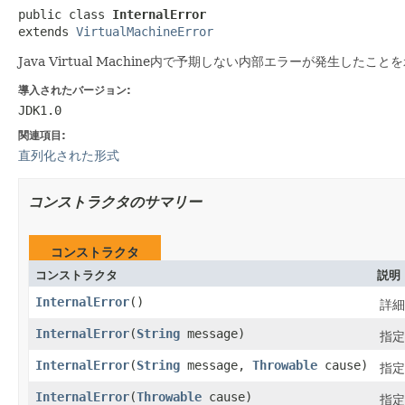
public class 
InternalError
extends 
VirtualMachineError
Java Virtual Machine内で予期しない内部エラーが発生した
導入されたバージョン:
JDK1.0
関連項目:
直列化された形式
コンストラクタのサマリー
コンストラクタ
コンストラクタ
説明
InternalError
()
詳細
InternalError
(
String
message)
指定
InternalError
(
String
message,
Throwable
cause)
指定
InternalError
(
Throwable
cause)
指定