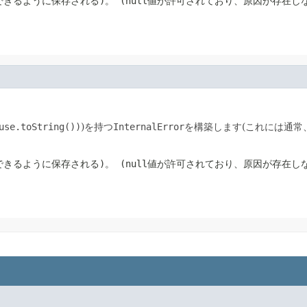
できるように保存される)。
(
null
値が許可されており、原因が存在し
use.toString())
)を持つ
InternalError
を構築します(これには通常
できるように保存される)。
(
null
値が許可されており、原因が存在し