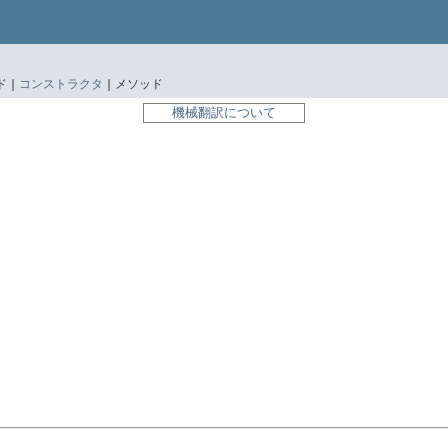
 |
コンストラクタ
|
メソッド
機械翻訳について