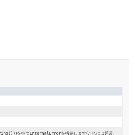
。
ring())
)を持つ
InternalError
を構築します(これには通常、