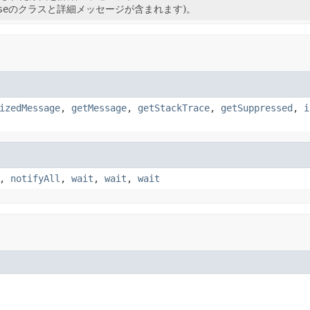
se
のクラスと詳細メッセージが含まれます)。
izedMessage
,
getMessage
,
getStackTrace
,
getSuppressed
,
i
,
notifyAll
,
wait
,
wait
,
wait