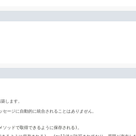
。
構築します。
ッセージに自動的に統合されることは
ありません
。
メソッドで取得できるように保存される)。