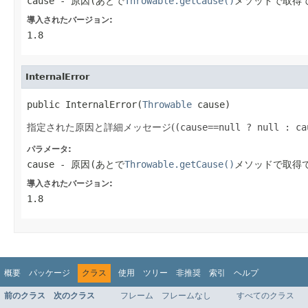
cause
- 原因(あとで
Throwable.getCause()
メソッドで取得
導入されたバージョン:
1.8
InternalError
public InternalError(
Throwable
 cause)
指定された原因と詳細メッセージ(
(cause==null ? null : ca
パラメータ:
cause
- 原因(あとで
Throwable.getCause()
メソッドで取得
導入されたバージョン:
1.8
概要
パッケージ
クラス
使用
ツリー
非推奨
索引
ヘルプ
前のクラス
次のクラス
フレーム
フレームなし
すべてのクラス