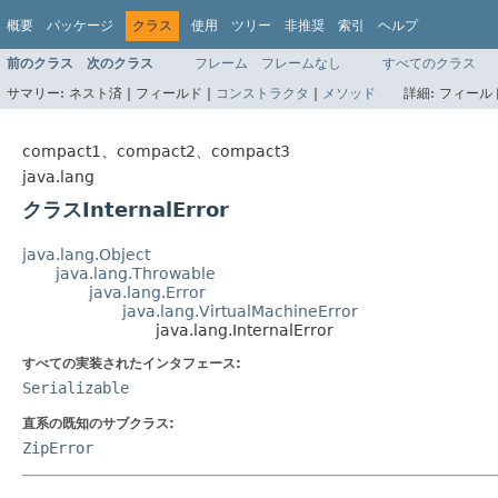
概要
パッケージ
クラス
使用
ツリー
非推奨
索引
ヘルプ
前のクラス
次のクラス
フレーム
フレームなし
すべてのクラス
サマリー:
ネスト済 |
フィールド |
コンストラクタ
|
メソッド
詳細:
フィールド
compact1、compact2、compact3
java.lang
クラスInternalError
java.lang.Object
java.lang.Throwable
java.lang.Error
java.lang.VirtualMachineError
java.lang.InternalError
すべての実装されたインタフェース:
Serializable
直系の既知のサブクラス:
ZipError