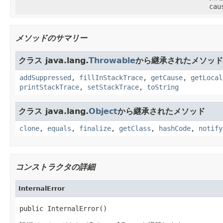
cau
メソッドのサマリー
クラス java.lang.
Throwable
から継承されたメソッド
addSuppressed
,
fillInStackTrace
,
getCause
,
getLocal
printStackTrace
,
setStackTrace
,
toString
クラス java.lang.
Object
から継承されたメソッド
clone
,
equals
,
finalize
,
getClass
,
hashCode
,
notify
コンストラクタの詳細
InternalError
public InternalError()