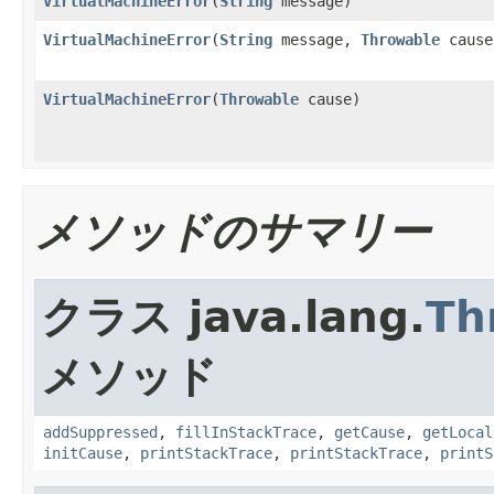
VirtualMachineError
(
String
message)
VirtualMachineError
(
String
message,
Throwable
cause
VirtualMachineError
(
Throwable
cause)
メソッドのサマリー
クラス java.lang.
Th
メソッド
addSuppressed
,
fillInStackTrace
,
getCause
,
getLocal
initCause
,
printStackTrace
,
printStackTrace
,
printS