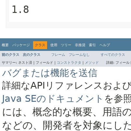
1.8
概要
パッケージ
クラス
使用
ツリー
非推奨
索引
ヘルプ
前のクラス
次のクラス
フレーム
フレームなし
すべてのクラス
サマリー:
ネスト済 |
フィールド |
コンストラクタ
|
メソッド
詳細:
フィールド
バグまたは機能を送信
詳細なAPIリファレンスおよ
Java SEのドキュメント
を参
には、概念的な概要、用語
などの、開発者を対象にし