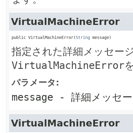
VirtualMachineError
public VirtualMachineError(
String
 message)
指定された詳細メッセー
VirtualMachineError
パラメータ:
message
- 詳細メッセー
VirtualMachineError