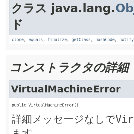
クラス java.lang.
Ob
ド
clone
,
equals
,
finalize
,
getClass
,
hashCode
,
notify
コンストラクタの詳細
VirtualMachineError
public VirtualMachineError()
詳細メッセージなしで
Vir
ます。