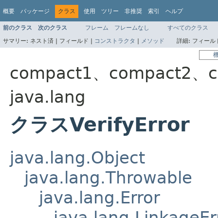
概要
パッケージ
クラス
使用
ツリー
非推奨
索引
ヘルプ
前のクラス
次のクラス
フレーム
フレームなし
すべてのクラス
サマリー:
ネスト済 |
フィールド |
コンストラクタ
|
メソッド
詳細:
フィールド
compact1、compact2、c
java.lang
クラスVerifyError
java.lang.Object
java.lang.Throwable
java.lang.Error
java.lang.LinkageEr