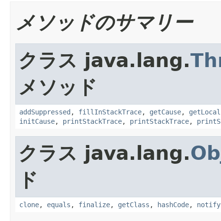
メソッドのサマリー
クラス java.lang.
Th
メソッド
addSuppressed
,
fillInStackTrace
,
getCause
,
getLocal
initCause
,
printStackTrace
,
printStackTrace
,
printS
クラス java.lang.
Ob
ド
clone
,
equals
,
finalize
,
getClass
,
hashCode
,
notify