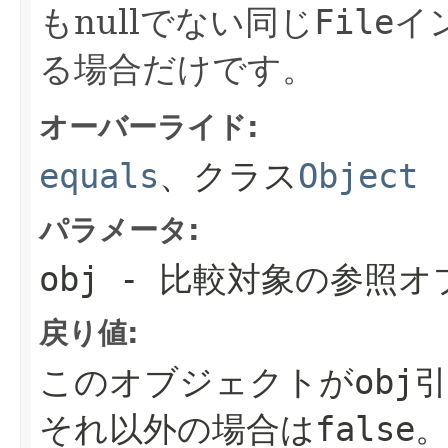
もnullでない同じ
File
イ
る場合だけです。
オーバーライド:
equals
、クラス
Object
パラメータ:
obj
- 比較対象の参照オ
戻り値:
このオブジェクトがobj
それ以外の場合は
false