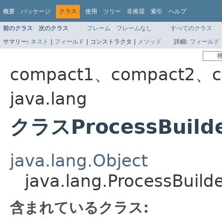
概要
パッケージ
クラス
使用
ツリー
非推奨
索引
ヘルプ
前のクラス
次のクラス
フレーム
フレームなし
すべてのクラス
サマリー:
ネスト
|
フィールド
|
コンストラクタ |
メソッド
詳細:
フィールド
compact1、compact2、c
java.lang
クラスProcessBuilde
java.lang.Object
java.lang.ProcessBuilde
含まれているクラス: