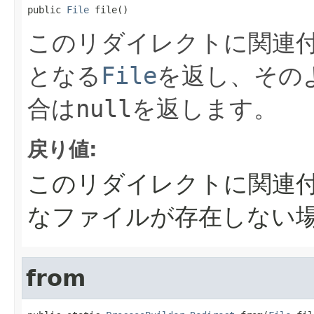
public 
File
 file()
このリダイレクトに関連
となる
File
を返し、その
合は
null
を返します。
戻り値:
このリダイレクトに関連
なファイルが存在しない
from