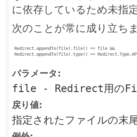
に依存しているため未指
次のことが常に成り立ち
 Redirect.appendTo(file).file() == file &&

 Redirect.appendTo(file).type() == Redirect.Type.APP
パラメータ:
file
-
Redirect
用の
Fi
戻り値:
指定されたファイルの末
例外: