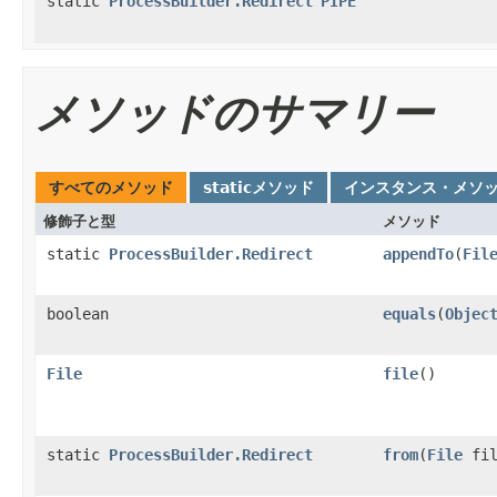
static
ProcessBuilder.Redirect
PIPE
メソッドのサマリー
すべてのメソッド
staticメソッド
インスタンス・メソ
修飾子と型
メソッド
static
ProcessBuilder.Redirect
appendTo
(
Fil
boolean
equals
(
Objec
File
file
()
static
ProcessBuilder.Redirect
from
(
File
fil