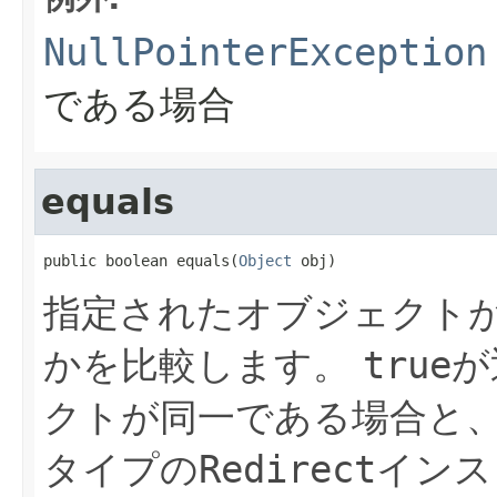
NullPointerException
である場合
equals
public boolean equals(
Object
 obj)
指定されたオブジェクト
かを比較します。
true
が
クトが同一である場合と
タイプの
Redirect
インス