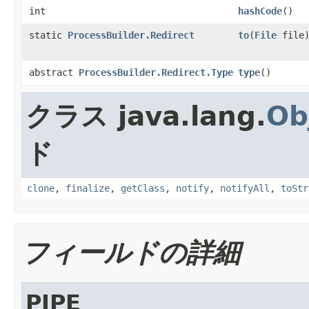
int
hashCode
()
static
ProcessBuilder.Redirect
to
(
File
file
abstract
ProcessBuilder.Redirect.Type
type
()
クラス java.lang.
Ob
ド
clone
,
finalize
,
getClass
,
notify
,
notifyAll
,
toStr
フィールドの詳細
PIPE