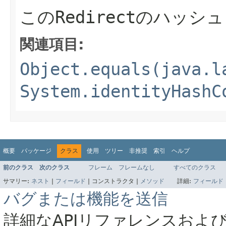
この
Redirect
のハッシュ
関連項目:
Object.equals(java.l
System.identityHashC
概要
パッケージ
クラス
使用
ツリー
非推奨
索引
ヘルプ
前のクラス
次のクラス
フレーム
フレームなし
すべてのクラス
サマリー:
ネスト
|
フィールド
|
コンストラクタ |
メソッド
詳細:
フィールド
バグまたは機能を送信
詳細なAPIリファレンスおよ