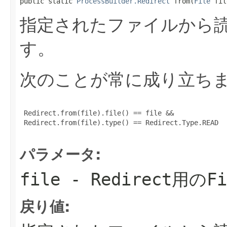
public static 
ProcessBuilder.Redirect
 from(
File
 fil
指定されたファイルから
す。
次のことが常に成り立ち
 Redirect.from(file).file() == file &&

 Redirect.from(file).type() == Redirect.Type.READ

パラメータ:
file
-
Redirect
用の
Fi
戻り値: