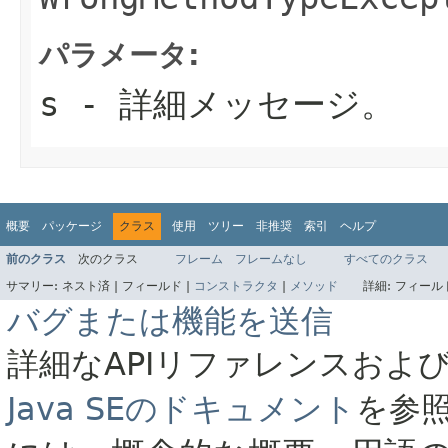
パラメータ:
s
- 詳細メッセージ。
概要
パッケージ
クラス
使用
ツリー
非推奨
索引
ヘルプ
前のクラス
次のクラス
フレーム
フレームなし
すべてのクラス
サマリー:
ネスト済 |
フィールド |
コンストラクタ
|
メソッド
詳細:
フィールド
バグまたは機能を送信
詳細なAPIリファレンスおよ
Java SEのドキュメント
を参