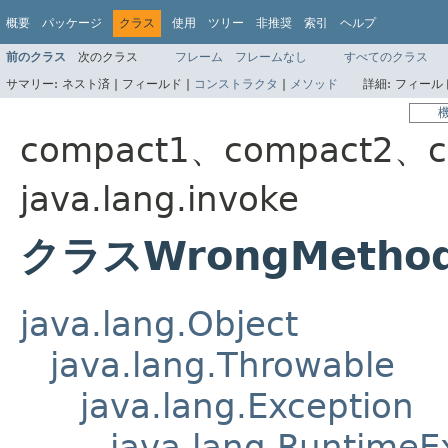
概要
パッケージ
クラス
使用
ツリー
非推奨
索引
ヘルプ
前のクラス
次のクラス
フレーム
フレームなし
すべてのクラス
サマリー:
ネスト済 |
フィールド |
コンストラクタ
|
メソッド
詳細:
フィールド
compact1、compact2、c
java.lang.invoke
クラスWrongMethodT
java.lang.Object
java.lang.Throwable
java.lang.Exception
java.lang.RuntimeE