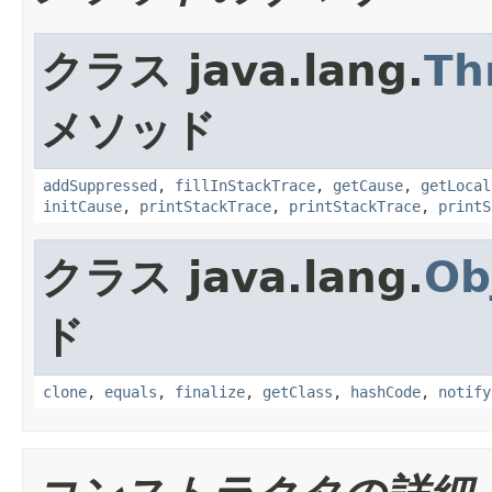
クラス java.lang.
Th
メソッド
addSuppressed
,
fillInStackTrace
,
getCause
,
getLocal
initCause
,
printStackTrace
,
printStackTrace
,
printS
クラス java.lang.
Ob
ド
clone
,
equals
,
finalize
,
getClass
,
hashCode
,
notify