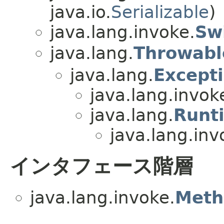
java.io.
Serializable
)
java.lang.invoke.
Sw
java.lang.
Throwabl
java.lang.
Except
java.lang.invok
java.lang.
Runt
java.lang.inv
インタフェース階層
java.lang.invoke.
Meth