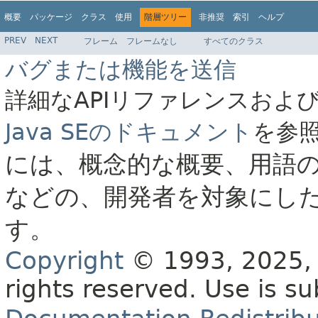
概要
パッケージ
クラス
使用
階層ツリー
非推奨
索引
ヘルプ
PREV
NEXT
フレーム
フレームなし
すべてのクラス
バグまたは機能を送信
詳細なAPIリファレンスおよ
Java SEのドキュメント
を参
には、概念的な概要、用語
などの、開発者を対象にし
す。
Copyright
© 1993, 2025, O
rights reserved.
Use is su