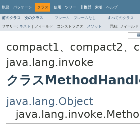
概要
パッケージ
クラス
使用
ツリー
非推奨
索引
ヘルプ
前のクラス
次のクラス
フレーム
フレームなし
すべてのクラス
サマリー:
ネスト
|
フィールド |
コンストラクタ |
メソッド
詳細:
フィールド 
compact1、compact2、c
java.lang.invoke
クラスMethodHandl
java.lang.Object
java.lang.invoke.Meth