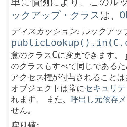
単に慣例により、このル
ックアップ・クラス
は、
O
ディスカッション:
ルックアッ
publicLookup().in(C.
C
意のクラス
に変更できます。
のクラスもすべて同じであるた
アクセス権が付与されることは
オブジェクトは常に
セキュリテ
れます。
また、
呼出し元依存
せん。
戻り値: