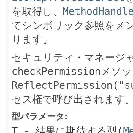
を取得し、
MethodHandl
てシンボリック参照をメ
ります。
セキュリティ・マネージ
checkPermission
メソッ
ReflectPermission("s
セス権で呼び出されます
型パラメータ:
T
- 結果に期待する型(
M