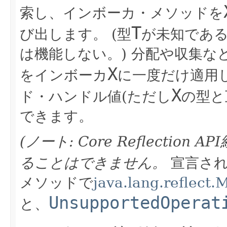
索し、インボーカ・メソッドを
T
び出します。
(型
が未知であ
は機能しない。)
分配や収集な
X
をインボーカ
に一度だけ適用
X
ド・ハンドル値(ただし
の型と
できます。
(ノート: Core Reflecti
ることはできません。
宣言さ
メソッドで
java.lang.reflect.
UnsupportedOperat
と、