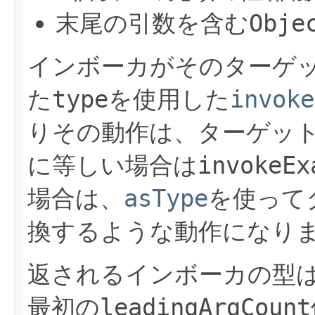
末尾の引数を含む
Obje
インボーカがそのターゲ
た
type
を使用した
invoke
りその動作は、ターゲッ
に等しい場合は
invokeEx
場合は、
asType
を使って
換するような動作になり
返されるインボーカの型
最初の
leadingArgCount