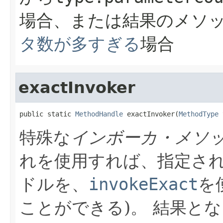
場合、または結果のメソ
タ数が多すぎる
場合
exactInvoker
public static 
MethodHandle
 exactInvoker(
MethodType
 
特殊な
インボーカ・メソ
れを使用すれば、指定さ
ドルを、
invokeExact
を
ことができる)。
結果とな