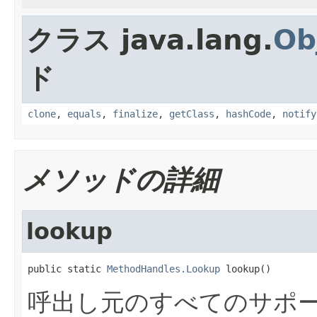
クラス java.lang.
Ob
ド
clone
,
equals
,
finalize
,
getClass
,
hashCode
,
notify
メソッドの詳細
lookup
public static 
MethodHandles.Lookup
 lookup()
呼出し元のすべてのサポ