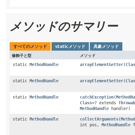
メソッドのサマリー
すべてのメソッド
staticメソッド
具象メソッド
修飾子と型
メソッド
static
MethodHandle
arrayElementGetter
(
Cla
static
MethodHandle
arrayElementSetter
(
Cla
static
MethodHandle
catchException
(
MethodH
Class
<? extends
Throwa
MethodHandle
handler)
static
MethodHandle
collectArguments
(
Metho
int pos,
MethodHandle
f