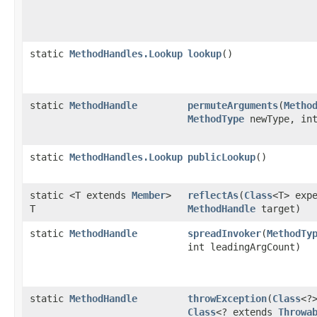
static
MethodHandles.Lookup
lookup
()
static
MethodHandle
permuteArguments
(
Metho
MethodType
newType, int
static
MethodHandles.Lookup
publicLookup
()
static <T extends
Member
>
reflectAs
(
Class
<T> exp
T
MethodHandle
target)
static
MethodHandle
spreadInvoker
(
MethodTy
int leadingArgCount)
static
MethodHandle
throwException
(
Class
<?
Class
<? extends
Throwa