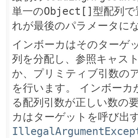
単一の
Object[]
型配列で
れが最後のパラメータに
インボーカはそのターゲ
列を分配し、参照キャス
か、プリミティブ引数の
を行います。
インボーカ
る配列引数が正しい数の
カはターゲットを呼び出
IllegalArgumentExcep