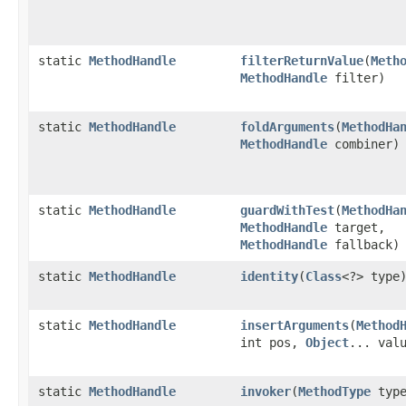
static
MethodHandle
filterReturnValue
(
Meth
MethodHandle
filter)
static
MethodHandle
foldArguments
(
MethodHa
MethodHandle
combiner)
static
MethodHandle
guardWithTest
(
MethodHa
MethodHandle
target,
MethodHandle
fallback)
static
MethodHandle
identity
(
Class
<?> type
static
MethodHandle
insertArguments
(
Method
int pos,
Object
... val
static
MethodHandle
invoker
(
MethodType
type