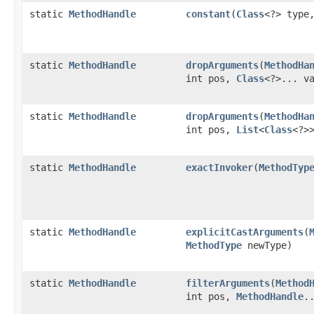
static
MethodHandle
constant
(
Class
<?> typ
static
MethodHandle
dropArguments
(
MethodHa
int pos,
Class
<?>... v
static
MethodHandle
dropArguments
(
MethodHa
int pos,
List
<
Class
<?>
static
MethodHandle
exactInvoker
(
MethodTyp
static
MethodHandle
explicitCastArguments
(
MethodType
newType)
static
MethodHandle
filterArguments
(
Method
int pos,
MethodHandle
.