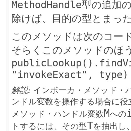
MethodHandle
型の追加の
除けば、目的の型とまっ
このメソッドは次のコード
そらくこのメソッドのほう
publicLookup().findV
"invokeExact", type)
解説:
インボーカ・メソッド・
ンドル変数を操作する場合に役
M
メソッド・ハンドル変数
への
T
トするには、その型
を抽出し