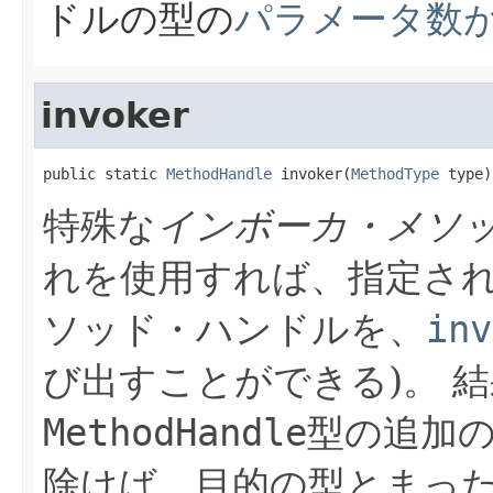
ドルの型の
パラメータ数
invoker
public static 
MethodHandle
 invoker(
MethodType
 type)
特殊な
インボーカ・メソ
れを使用すれば、指定さ
ソッド・ハンドルを、
inv
び出すことができる)。
結
MethodHandle
型の追加の
除けば、目的の型とまっ