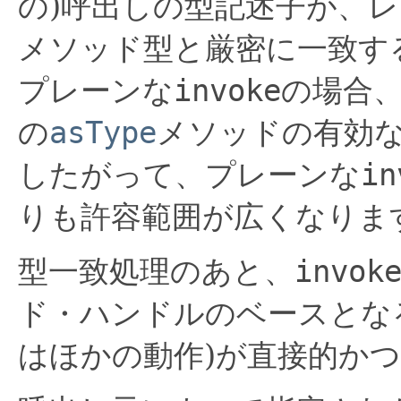
の)呼出しの型記述子が、
メソッド型と厳密に一致す
プレーンな
invoke
の場合
の
asType
メソッドの有効
したがって、プレーンな
in
りも許容範囲が広くなりま
型一致処理のあと、
invok
ド・ハンドルのベースとな
はほかの動作)が直接的か