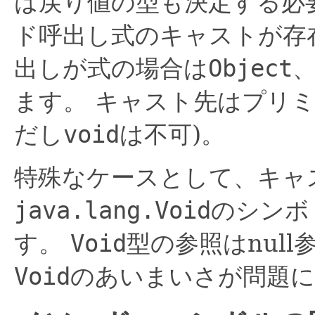
は戻り値の型も決定する必
ド呼出し式のキャストが存
出しが式の場合は
Object
ます。
キャスト先はプリミ
だし
void
は不可)。
特殊なケースとして、キャ
java.lang.Void
のシンボ
す。
Void
型の参照はnul
Void
のあいまいさが問題