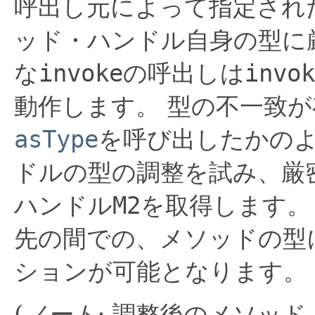
呼出し元によって指定され
ッド・ハンドル自身の型に
な
invoke
の呼出しは
invok
動作します。
型の不一致が
asType
を呼び出したかの
ドルの型の調整を試み、厳
ハンドル
M2
を取得します。
先の間での、メソッドの型
ションが可能となります。
(
ノート:
調整後のメソッド