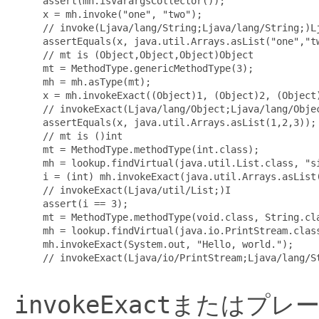
assert(mh.isVarargsCollector());

x = mh.invoke("one", "two");

// invoke(Ljava/lang/String;Ljava/lang/String;)Lj
assertEquals(x, java.util.Arrays.asList("one","tw
// mt is (Object,Object,Object)Object

mt = MethodType.genericMethodType(3);

mh = mh.asType(mt);

x = mh.invokeExact((Object)1, (Object)2, (Object)
// invokeExact(Ljava/lang/Object;Ljava/lang/Objec
assertEquals(x, java.util.Arrays.asList(1,2,3));

// mt is ()int

mt = MethodType.methodType(int.class);

mh = lookup.findVirtual(java.util.List.class, "si
i = (int) mh.invokeExact(java.util.Arrays.asList(
// invokeExact(Ljava/util/List;)I

assert(i == 3);

mt = MethodType.methodType(void.class, String.cla
mh = lookup.findVirtual(java.io.PrintStream.class
mh.invokeExact(System.out, "Hello, world.");

// invokeExact(Ljava/io/PrintStream;Ljava/lang/St
invokeExact
またはプレ