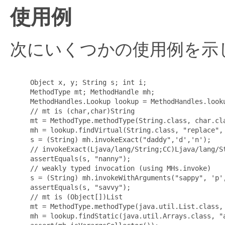
使用例
次にいくつかの使用例を示
Object x, y; String s; int i;

MethodType mt; MethodHandle mh;

MethodHandles.Lookup lookup = MethodHandles.looku
// mt is (char,char)String

mt = MethodType.methodType(String.class, char.cla
mh = lookup.findVirtual(String.class, "replace", 
s = (String) mh.invokeExact("daddy",'d','n');

// invokeExact(Ljava/lang/String;CC)Ljava/lang/St
assertEquals(s, "nanny");

// weakly typed invocation (using MHs.invoke)

s = (String) mh.invokeWithArguments("sappy", 'p',
assertEquals(s, "savvy");

// mt is (Object[])List

mt = MethodType.methodType(java.util.List.class, 
mh = lookup.findStatic(java.util.Arrays.class, "a