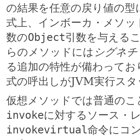
の結果を任意の戻り値の型
式上、インボーカ・メソッ
数の
Object
引数を与える
らのメソッドには
シグネチ
る追加の特性が備わってお
式の呼出しがJVM実行ス
仮想メソッドでは普通のこ
invoke
に対するソース・
invokevirtual
命令にコ