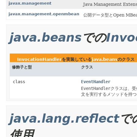
javax.management
Java Management E
javax.management.openmbean
公開データ型とOpen MB
java.beans
での
Invo
InvocationHandler
を実装している
java.beans
のクラス
修飾子と型
クラス
class
EventHandler
EventHandler
クラスは、受
文を実行するメソッドを持つ
java.lang.reflect
で
使用