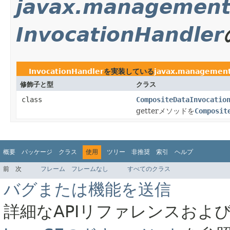
javax.managemen
InvocationHandler
InvocationHandler
を実装している
javax.managemen
修飾子と型
クラス
class
CompositeDataInvocatio
getterメソッドを
Composit
概要
パッケージ
クラス
使用
ツリー
非推奨
索引
ヘルプ
前
次
フレーム
フレームなし
すべてのクラス
バグまたは機能を送信
詳細なAPIリファレンスおよ