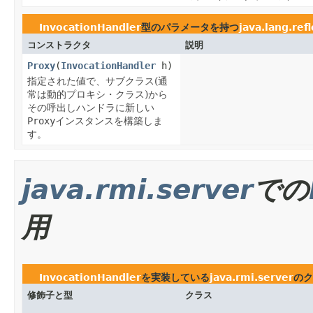
InvocationHandler
型のパラメータを持つ
java.lang.refl
コンストラクタ
説明
Proxy
(
InvocationHandler
h)
指定された値で、サブクラス(通
常は動的プロキシ・クラス)から
その呼出しハンドラに新しい
Proxy
インスタンスを構築しま
す。
java.rmi.server
での
用
InvocationHandler
を実装している
java.rmi.server
のク
修飾子と型
クラス