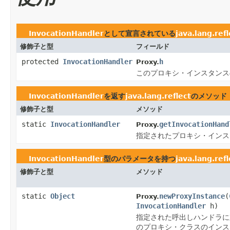
InvocationHandler
として宣言されている
java.lang.refl
修飾子と型
フィールド
protected
InvocationHandler
h
Proxy.
このプロキシ・インスタンス
InvocationHandler
を返す
java.lang.reflect
のメソッド
修飾子と型
メソッド
static
InvocationHandler
getInvocationHand
Proxy.
指定されたプロキシ・インス
InvocationHandler
型のパラメータを持つ
java.lang.refl
修飾子と型
メソッド
static
Object
newProxyInstance
(
Proxy.
InvocationHandler
h)
指定された呼出しハンドラに
のプロキシ・クラスのインス