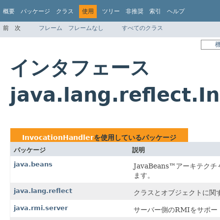
概要
パッケージ
クラス
使用
ツリー
非推奨
索引
ヘルプ
前
次
フレーム
フレームなし
すべてのクラス
インタフェース
java.lang.reflect
InvocationHandler
を使用しているパッケージ
パッケージ
説明
java.beans
JavaBeans™アーキテ
ます。
java.lang.reflect
クラスとオブジェクトに関
java.rmi.server
サーバー側のRMIをサポ