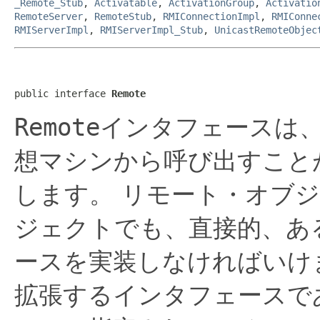
_Remote_Stub
,
Activatable
,
ActivationGroup
,
Activatio
RemoteServer
,
RemoteStub
,
RMIConnectionImpl
,
RMIConne
RMIServerImpl
,
RMIServerImpl_Stub
,
UnicastRemoteObjec
public interface 
Remote
Remote
インタフェースは
想マシンから呼び出すこと
します。
リモート・オブ
ジェクトでも、直接的、あ
ースを実装しなければいけ
拡張するインタフェースで