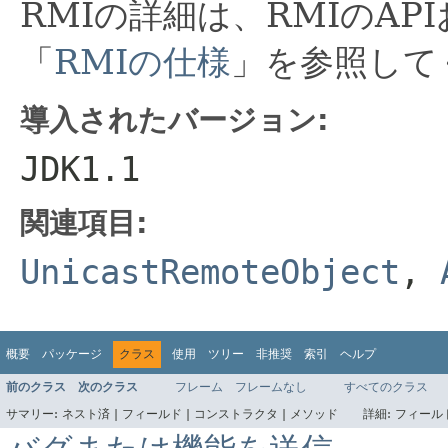
RMIの詳細は、RMIのA
「
RMIの仕様
」を参照して
導入されたバージョン:
JDK1.1
関連項目:
UnicastRemoteObject
,
概要
パッケージ
クラス
使用
ツリー
非推奨
索引
ヘルプ
前のクラス
次のクラス
フレーム
フレームなし
すべてのクラス
サマリー:
ネスト済 |
フィールド |
コンストラクタ |
メソッド
詳細:
フィールド