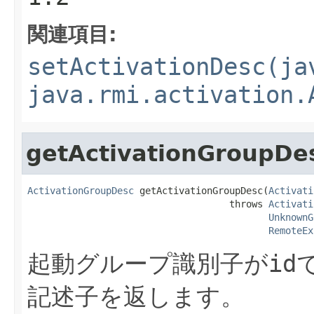
関連項目:
setActivationDesc(ja
java.rmi.activation.
getActivationGroupDe
ActivationGroupDesc
 getActivationGroupDesc(
Activati
                                    throws 
Activati
UnknownG
RemoteEx
起動グループ識別子が
id
記述子を返します。