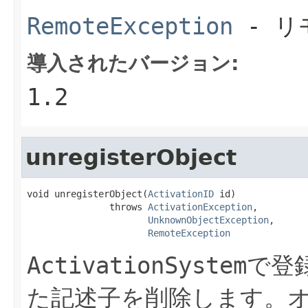
RemoteException
- リ
導入されたバージョン:
1.2
unregisterObject
void unregisterObject(
ActivationID
 id)

               throws 
ActivationException
,

UnknownObjectException
,

RemoteException
ActivationSystem
で登
た記述子を削除します。オ