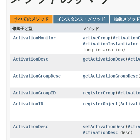
すべてのメソッド
インスタンス・メソッド
抽象メソッド
修飾子と型
メソッド
ActivationMonitor
activeGroup
(
Activation
ActivationInstantiator
long incarnation)
ActivationDesc
getActivationDesc
(
Acti
ActivationGroupDesc
getActivationGroupDesc
ActivationGroupID
registerGroup
(
Activati
ActivationID
registerObject
(
Activat
ActivationDesc
setActivationDesc
(
Acti
ActivationDesc
desc)