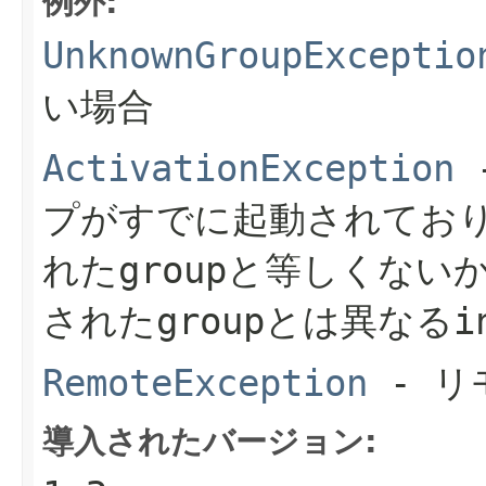
例外:
UnknownGroupExceptio
い場合
ActivationException
プがすでに起動されてお
れた
group
と等しくない
された
group
とは異なる
i
RemoteException
- リ
導入されたバージョン: