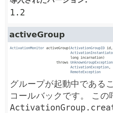
1.2
activeGroup
ActivationMonitor
 activeGroup(
ActivationGroupID
 id,

ActivationInstantiato
                              long incarnation)

                       throws 
UnknownGroupException
ActivationException
,

RemoteException
グループが起動中である
コールバックです。
この
ActivationGroup.crea