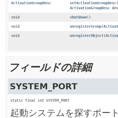
ActivationGroupDesc
setActivationGroupDesc
ActivationGroupDesc
des
void
shutdown
()
void
unregisterGroup
(
Activa
void
unregisterObject
(
Activ
フィールドの詳細
SYSTEM_PORT
static final int SYSTEM_PORT
起動システムを探すポー