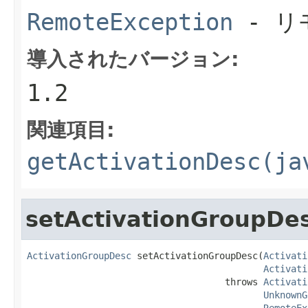
RemoteException
- リ
導入されたバージョン:
1.2
関連項目:
getActivationDesc(ja
setActivationGroupDe
ActivationGroupDesc
 setActivationGroupDesc(
Activati
Activati
                                    throws 
Activati
UnknownG
RemoteEx