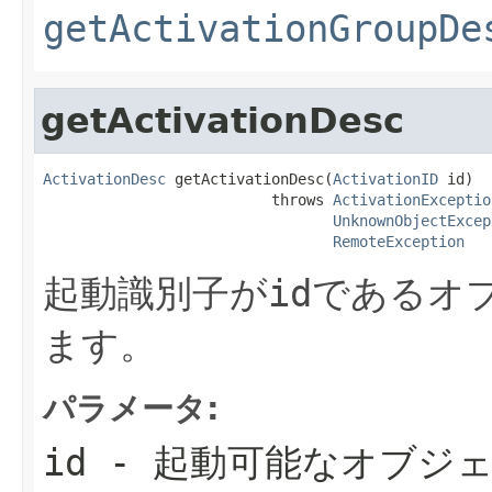
getActivationGroupDe
getActivationDesc
ActivationDesc
 getActivationDesc(
ActivationID
 id)

                          throws 
ActivationExceptio
UnknownObjectExcep
RemoteException
起動識別子が
id
であるオ
ます。
パラメータ:
id
- 起動可能なオブジ