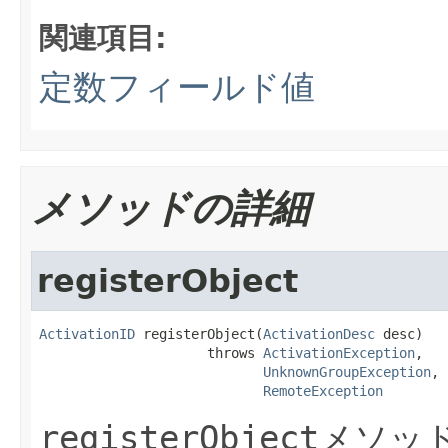
関連項目:
定数フィールド値
メソッドの詳細
registerObject
ActivationID
 registerObject(
ActivationDesc
 desc)

                     throws 
ActivationException
,

UnknownGroupException
,

RemoteException
registerObject
メソッ